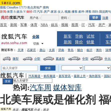
搜狐
ChinaRen
17173
焦点房地产
搜狗
新闻
-
体育
-
S
-
娱乐
-
V
-
财经
-
IT
-
汽车
-
房产
-
家居
-
女人
-
视频
-
播客
-
邮件
-
博客
-
BBS
-
我说两句
用户名：
密码：
注册
首页
-
新闻
-
军事
-
体育
-
NBA
-
娱乐
-
视频
-
股票
-
IT
-
汽车
-
房产
-
新车
导购
试驾
车
全国
新闻
降价
销量
车
切换
附近车市：
天津
|
石家庄
|
唐山
|
太原
|
济南
|
青岛
|
烟台
|
临沂
|
潍坊
|
淄
微型
小型
紧凑型
中型
中大
汽车频道
>
购车频道
>
新车资讯
>
最新上市
>
海外新车
>
国际
热词:
汽车周
媒体智库
北美车展或是催化剂 
来源：
搜狐汽车
作者：雅龙