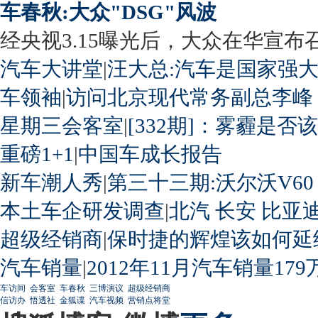
车春秋:大众"DSG"风波
经央视3.15曝光后，大众在华宣布召回
汽车大讲堂
|
汪大总:汽车是国家强
车领袖
|
访问北京现代常务副总李峰
星期三会客室
|
[332期]：雾霾是否
重磅1+1
|
中国车成长报告
新车潮人秀
|
第三十三期:沃尔沃V60
本土车企研发调查
|
北汽
长安
比亚
超级经销商
|
保时捷的辉煌该如何延
汽车销量
|
2012年11月汽车销量179
车访间
会客室
车春秋
三博演议
超级经销商
信访办
悟透社
金狐谍
汽车视频
营销点将堂