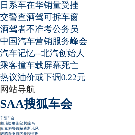
日系车在华销量受挫
交警查酒驾可拆车窗
酒驾者不准考公务员
中国汽车营销服务峰会
汽车记忆--北汽创始人
乘客撞车载屏幕死亡
热议油价或下调0.22元
网站导航
SAA搜狐车会
车型车会
|
福瑞迪
|
狮跑
|
迈腾
|
宝马
|
别克
|
科鲁兹
|
福克斯
|
乐风
|
速腾
|
菲亚特
|
奔驰
|
赛拉图