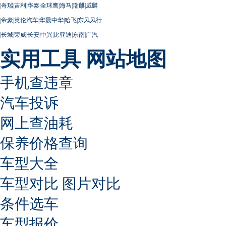
|
奇瑞
|
吉利
|
华泰
|
全球鹰
|
海马
|
瑞麒
|
威麟
|
帝豪
|
英伦汽车
|
华晨中华
|
哈飞
|
东风风行
|
长城
|
荣威
|
长安
|
中兴
|
比亚迪
|
东南
|
广汽
实用工具
网站地图
手机查违章
汽车投诉
网上查油耗
保养价格查询
车型大全
车型对比
图片对比
条件选车
车型报价