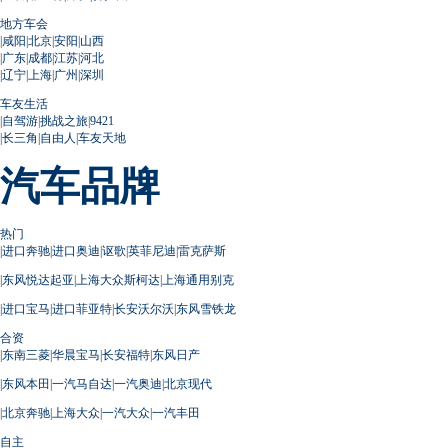
地方车会
|
咸阳
|
北京
|
安阳
|
山西
|
广东
|
成都
|
江苏
|
河北
|
辽宁
|
上海
|
广州
|
深圳
车友生活
|
自驾游
|
挑战之旅
|
9421
|
长三角
|
自由人
|
车友天地
汽车品牌
热门
|
进口奔驰
|
进口奥迪
|
讴歌
|
英菲尼迪
|
雷克萨斯
|
东风悦达起亚
|
上海大众斯柯达
|
上海通用别克
|
进口宝马
|
进口菲亚特
|
长安沃尔沃
|
东风雪铁龙
合资
|
东南三菱
|
华晨宝马
|
长安福特
|
东风日产
|
东风本田
|
一汽马自达
|
一汽奥迪
|
北京现代
|
北京奔驰
|
上海大众
|
一汽大众
|
一汽丰田
自主