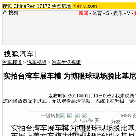
搜狐
ChinaRen
17173
焦点房地
产
搜狗
新闻
-
体育
-
S
-
娱乐
-
V
-
汽车频道
>
汽车视频
>
汽车生活视频
实拍台湾车展车模 为博眼球现场脱比基尼
发布时间:2011年01月10日09:52
我来说两
您的播放器版本过底，无法观看高清视频。系统正在升级，请
一键转帖
MSN或
好友
实拍台湾车展车模为博眼球现场脱比基