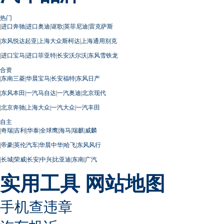
热门
|
进口奔驰
|
进口奥迪
|
讴歌
|
英菲尼迪
|
雷克萨斯
|
东风悦达起亚
|
上海大众斯柯达
|
上海通用别克
|
进口宝马
|
进口菲亚特
|
长安沃尔沃
|
东风雪铁龙
合资
|
东南三菱
|
华晨宝马
|
长安福特
|
东风日产
|
东风本田
|
一汽马自达
|
一汽奥迪
|
北京现代
|
北京奔驰
|
上海大众
|
一汽大众
|
一汽丰田
自主
|
奇瑞
|
吉利
|
华泰
|
全球鹰
|
海马
|
瑞麒
|
威麟
|
帝豪
|
英伦汽车
|
华晨中华
|
哈飞
|
东风风行
|
长城
|
荣威
|
长安
|
中兴
|
比亚迪
|
东南
|
广汽
实用工具
网站地图
手机查违章