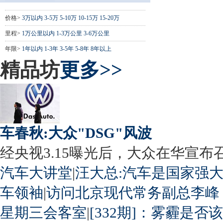
价格>
3万以内
3-5万
5-10万
10-15万
15-20万
里程>
1万公里以内
1-3万公里
3-6万公里
年限>
1年以内
1-3年
3-5年
5-8年
8年以上
精品坊
更多>>
车春秋:大众"DSG"风波
经央视3.15曝光后，大众在华宣布召回
汽车大讲堂
|
汪大总:汽车是国家强
车领袖
|
访问北京现代常务副总李峰
星期三会客室
|
[332期]：雾霾是否