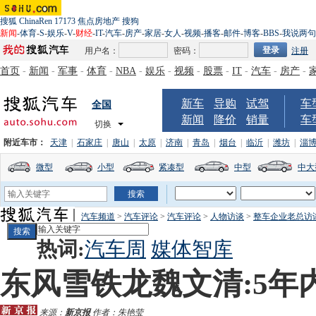
搜狐
ChinaRen
17173
焦点房地产
搜狗
新闻
-
体育
-
S
-
娱乐
-
V
-
财经
-
IT
-
汽车
-
房产
-
家居
-
女人
-
视频
-
播客
-
邮件
-
博客
-
BBS
-
我说两句
用户名：
密码：
注册
首页
-
新闻
-
军事
-
体育
-
NBA
-
娱乐
-
视频
-
股票
-
IT
-
汽车
-
房产
-
新车
导购
试驾
车
全国
新闻
降价
销量
车
切换
附近车市：
天津
|
石家庄
|
唐山
|
太原
|
济南
|
青岛
|
烟台
|
临沂
|
潍坊
|
淄
微型
小型
紧凑型
中型
中大
汽车频道
>
汽车评论
>
汽车评论
>
人物访谈
>
整车企业老总访
热词:
汽车周
媒体智库
东风雪铁龙魏文清:5年
来源：
新京报
作者：朱艳莹