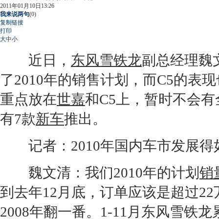
2011年01月10日13:26
我来说两句
(
0
)
复制链接
打印
大
中
小
近日，
东风雪铁龙
副总经理魏
了2010年的销售计划，而C5的表
重点放在
世嘉
和C5上，暂时不会
有7款
新车
推出。
记者：2010年国内车市发展得
魏文清：我们2010年的计划
销
到去年12月底，订单应该是超过22
2008年翻一番。1-11月
东风雪铁龙