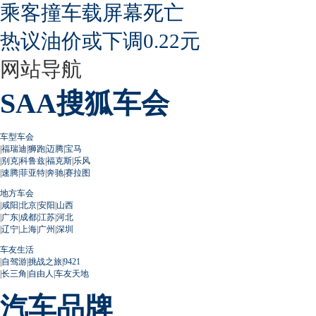
乘客撞车载屏幕死亡
热议油价或下调0.22元
网站导航
SAA搜狐车会
车型车会
|
福瑞迪
|
狮跑
|
迈腾
|
宝马
|
别克
|
科鲁兹
|
福克斯
|
乐风
|
速腾
|
菲亚特
|
奔驰
|
赛拉图
地方车会
|
咸阳
|
北京
|
安阳
|
山西
|
广东
|
成都
|
江苏
|
河北
|
辽宁
|
上海
|
广州
|
深圳
车友生活
|
自驾游
|
挑战之旅
|
9421
|
长三角
|
自由人
|
车友天地
汽车品牌