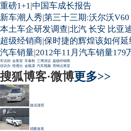
重磅1+1
|
中国车成长报告
新车潮人秀
|
第三十三期:沃尔沃V60
本土车企研发调查
|
北汽
长安
比亚
超级经销商
|
保时捷的辉煌该如何延
汽车销量
|
2012年11月汽车销量179
车访间
会客室
车春秋
三博演议
超级经销商
信访办
悟透社
金狐谍
汽车视频
营销点将堂
搜狐博客·微博
更多>>
路试谍照
炫酷改装