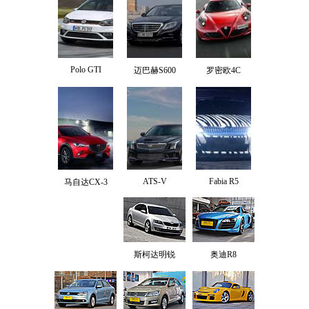
Polo GTI
迈巴赫S600
罗密欧4C
ATS-V
Fabia R5
马自达CX-3
斯柯达明锐
奥迪R8