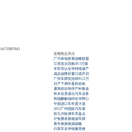
A6719|B7843
近期热点关注
广汽奇瑞签署战略联盟
江淮首次回购30.5万股
丰田否认在华持续减产
成品油降价窗口或开启
广州车牌竞拍得9121万
日产下调年盈利目标
通用拟在韩停产科鲁兹
铃木在美退出汽车业务
韩瑞麒解福特在华野心
中国进口车年度大选
2012广州国际汽车展
前九月欧洲车市盘点
沪免费发新能源车牌
青年推新能源战略
日系车在华销量受挫