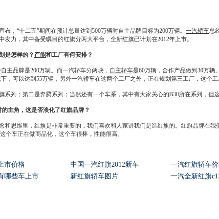
布，“十二五”期间在预计总量达到500万辆时自主品牌目标为200万辆。
一汽轿车
总
中发力，其中备受瞩目的
红旗
分两大平台，全新
红旗
已计划在2012年上市。
规划是怎样的？
产能
和工厂有何安排？
中自主品牌是200万辆。而
一汽轿车
分两块，
自主轿车
是60万辆，合作产品做到30万辆。
况下，可以达到55万辆，另外
一汽轿车
在这两个工厂之外，正在规划第三工厂，这个工厂
旗
系列；第二是奔腾系列；当然还有一个车系，其中有大家关心的
B30
所在系列，但
对的主角，这是否淡化了
红旗
品牌？
念和思维里，
红旗
是非常重要的，我们喜欢和人家讲我们是造
红旗
的。
红旗
品牌在我
这个车正在做商品化，这个车很棒，性能很高。
茶上市价格
中国一汽红旗2012新车
一汽红旗轿车价
有哪些车上市
新红旗轿车图片
一汽全新红旗c1