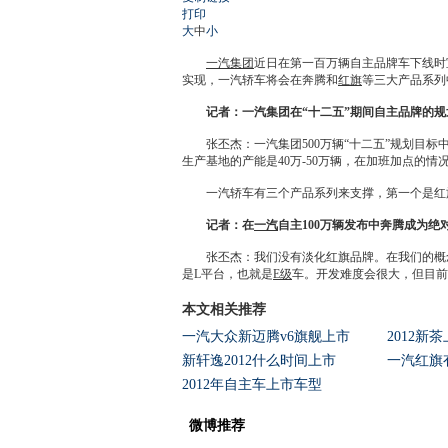
打印
大
中
小
一汽集团
近日在第一百万辆自主品牌车下线时宣
实现，
一汽轿车
将会在奔腾和
红旗
等三大产品系列
记者：
一汽集团
在“十二五”期间自主品牌的
张丕杰：
一汽集团
500万辆“十二五”规划目标
生产基地的
产能
是40万-50万辆，在加班加点的情
一汽轿车
有三个产品系列来支撑，第一个是
红
记者：在
一汽
自主100万辆发布中奔腾成为绝
张丕杰：我们没有淡化
红旗
品牌。在我们的概
是L平台，也就是
E级
车。开发难度会很大，但目前
本文相关推荐
一汽大众新迈腾v6旗舰上市
2012新
新轩逸2012什么时间上市
一汽红旗
2012年自主车上市车型
微博推荐