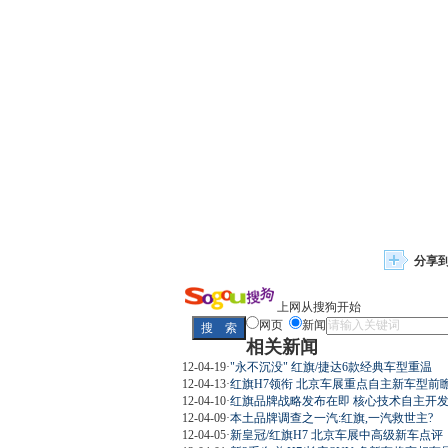
分享
上网从搜狗开始
网页
新闻
相关新闻
12-04-19
·
"永不沉没" 红旗/捷达6款经典车型重温
12-04-13
·
红旗H7领衔 北京车展重点自主新车型前
12-04-10
·
红旗品牌战略发布在即 核心技术自主开
12-04-09
·
本土品牌调查之一汽:红旗,一汽救世主?
12-04-05
·
新皇冠/红旗H7 北京车展中高级新车点评