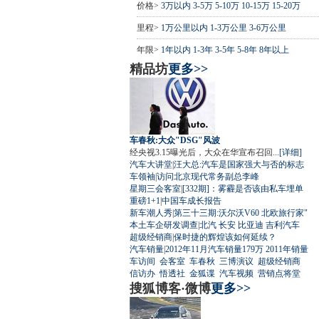
价格>
3万以内
3-5万
5-10万
10-15万
15-20万
里程>
1万公里以内
1-3万公里
3-6万公里
年限>
1年以内
1-3年
3-5年
5-8年
8年以上
精品坊
更多>>
车春秋:大众"DSG"风波
经央视3.15曝光后，大众在华宣布召回...
[详细]
汽车大讲堂
|
汪大总:汽车是国家强大与否的标志
车领袖
|
访问北京现代常务副总李峰
星期三会客室
|
[332期]：雾霾是否该由私车埋单
重磅1+1
|
中国车成长报告
新车潮人秀
|
第三十三期:沃尔沃V60 北欧旅行家"
本土车企研发调查
|
北汽
长安
比亚迪
吉利汽车
超级经销商
|
保时捷的辉煌该如何延续？
汽车销量
|
2012年11月汽车销量179万
2011年销量
车访间
会客室
车春秋
三博演议
超级经销商
信访办
悟透社
金狐谍
汽车视频
营销点将堂
搜狐博客·微博
更多>>