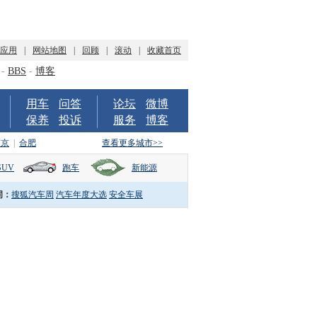
P应用
|
网站地图
|
回顾
|
滚动
|
收藏首页
-
BBS
-
博客
用车
问答
论坛
微博
保养
投诉
服务
博客
南京
|
合肥
查看更多城市>>
SUV
跑车
新能源
词：
搜狐汽车周
汽车年度大选
安全车展