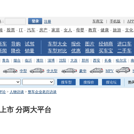
车商宝
|
手机版
|
AP
码：
注册
频
-
股票
-
IT
-
汽车
-
房产
-
家居
-
女人
-
母婴
-
教育
-
健康
-
旅游
-
文化
新车
导购
试驾
车型大全
报价
图片
经销商
进口车
新闻
降价
销量
车型对比
优惠
视频
买车宝
二手车
|
青岛
|
烟台
|
临沂
|
潍坊
|
淄博
|
沈阳
|
大连
|
郑州
|
西安
|
长春
|
哈尔滨
|
中型
中大型
豪华
MPV
热
评论
>
人物访谈
>
整车企业老总访谈
2上市 分两大平台