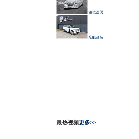
路试谍照
炫酷改装
最热视频
更多>>