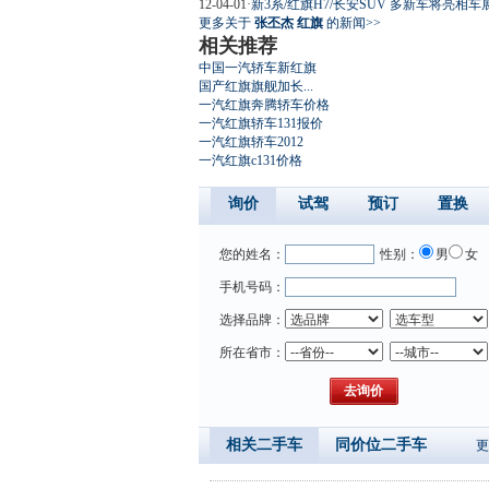
12-04-01
·
新3系/红旗H7/长安SUV 多新车将亮相车
更多关于
张丕杰 红旗
的新闻>>
相关推荐
中国一汽轿车新红旗
国产红旗旗舰加长...
一汽红旗奔腾轿车价格
一汽红旗轿车131报价
一汽红旗轿车2012
一汽红旗c131价格
询价
试驾
预订
置换
您的姓名：
性别：
男
女
手机号码：
选择品牌：
所在省市：
相关二手车
同价位二手车
更