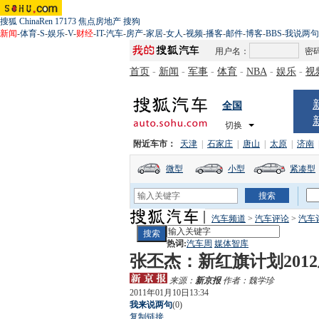
搜狐
ChinaRen
17173
焦点房地产
搜狗
新闻
-
体育
-
S
-
娱乐
-
V
-
财经
-
IT
-
汽车
-
房产
-
家居
-
女人
-
视频
-
播客
-
邮件
-
博客
-
BBS
-
我说两句
用户名：
密
首页
-
新闻
-
军事
-
体育
-
NBA
-
娱乐
-
视
全国
切换
附近车市：
天津
|
石家庄
|
唐山
|
太原
|
济南
微型
小型
紧凑型
汽车频道
>
汽车评论
>
汽车
热词:
汽车周
媒体智库
张丕杰：新红旗计划201
来源：
新京报
作者：魏学珍
2011年01月10日13:34
我来说两句
(
0
)
复制链接