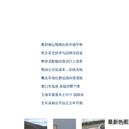
政府难以预测出租市场平衡
自主若无技术与品牌没前途
协管员配喊话器治行人违章
电动公交低成本—在线充电
概念车地位窘迫国内需谨慎
进口车低迷 高端消费下降
上海车展显本土SUV 战味浓
公车采购出手自主元年可期
最新热图