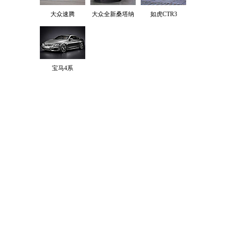
大众速腾
大众全新桑塔纳
如虎CTR3
宝马4系