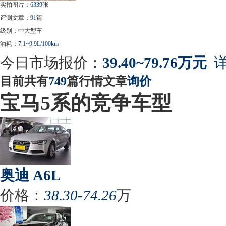
实拍图片：
6339
张
评测文章：
91
篇
级别：中大型车
油耗：
7.1~9.9L/100km
今日市场报价：
39.40~79.76万元
详
目前共有
749
篇行情文章
询价
宝马5系的竞争车型
奥迪 A6L
价格：
38.30-74.26
万