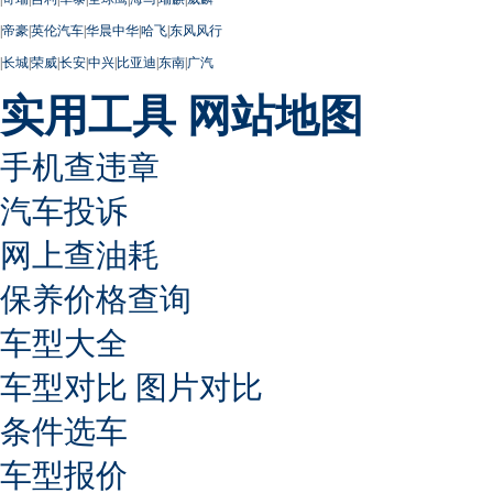
|
帝豪
|
英伦汽车
|
华晨中华
|
哈飞
|
东风风行
|
长城
|
荣威
|
长安
|
中兴
|
比亚迪
|
东南
|
广汽
实用工具
网站地图
手机查违章
汽车投诉
网上查油耗
保养价格查询
车型大全
车型对比
图片对比
条件选车
车型报价