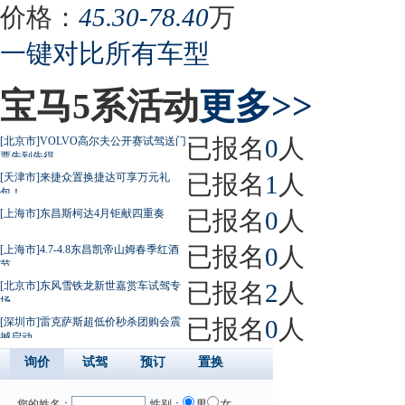
价格：
45.30-78.40
万
一键对比所有车型
宝马5系活动
更多>>
已报名
0
人
[北京市]VOLVO高尔夫公开赛试驾送门
票先到先得
已报名
1
人
[天津市]来捷众置换捷达可享万元礼
包！
已报名
0
人
[上海市]东昌斯柯达4月钜献四重奏
已报名
0
人
[上海市]4.7-4.8东昌凯帝山姆春季红酒
节
已报名
2
人
[北京市]东风雪铁龙新世嘉赏车试驾专
场
已报名
0
人
[深圳市]雷克萨斯超低价秒杀团购会震
撼启动
询价
试驾
预订
置换
您的姓名：
性别：
男
女