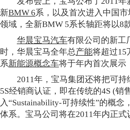
发布会上，
宝马
公布了2011
新
BMW 6
系，以及首次进入中国市
领域，全新
BMW 5
系长轴距将以8款
华晨宝马
汽车
有限公司的新工厂
时，
华晨宝马
全年总
产能
将超过1
系
新能源
概念车
将于年内首次展示
2011年，
宝马
集团还将把可持
5
S
经销商
认证，即在传统的4S (
入“Sustainability-可持续
体系。
宝马
公司将在2011年内正