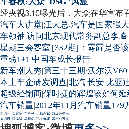
车春秋:大众"DSG"风波
经央视3.15曝光后，大众在华宣布召回
汽车大讲堂
|
汪大总:汽车是国家强
车领袖
|
访问北京现代常务副总李峰
星期三会客室
|
[332期]：雾霾是否
重磅1+1
|
中国车成长报告
新车潮人秀
|
第三十三期:沃尔沃V60
本土车企研发调查
|
北汽
长安
比亚
超级经销商
|
保时捷的辉煌该如何延
汽车销量
|
2012年11月汽车销量179
车访间
会客室
车春秋
三博演议
超级经销商
信访办
悟透社
金狐谍
汽车视频
营销点将堂
搜狐博客·微博
更多>>