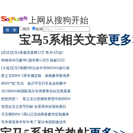
上网从搜狗开始
网页
新闻
宝马5系相关文章
更多
·
[武汉]宝马5系最高直降12万 售39.4万起!
·
奔驰等40万豪华C级车降5.28万 跌破35万!
·
[大连]宝马5系赠500元油卡/RIMOWA旅行箱
·
星之宝BMW 5系专属定制 体验豪华新境界
·
BMW“悦”生活 临沂宇宝行车友会招募中
·
2013BMW杯国际高尔夫球赛青岛站完美落幕
·
想您所想！ 星之宝让您拥有梦想中的BMW
·
东莞合宝父亲节巨献 全系周末抄底钜惠日
·
天宝携BMW 5系Li已启动商务豪华定制服务
·
车市将迎来半年中考 厂家出奇招刺激淡市