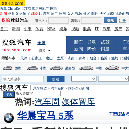
搜狐
ChinaRen
17173
焦点房地产
搜狗
新闻
-
体育
-
S
-
娱乐
-
V
-
财经
-
IT
-
汽车
-
房产
-
家居
-
女人
-
视频
-
播客
-
邮件
-
博客
-
BBS
-
我说两句
用户名：
密码：
注册
首页
-
新闻
-
军事
-
体育
-
NBA
-
娱乐
-
视频
-
股票
-
IT
-
汽车
-
房产
-
新车
导购
试驾
车
全国
新闻
降价
销量
车
切换
附近车市：
天津
|
石家庄
|
唐山
|
太原
|
济南
|
青岛
|
烟台
|
临沂
|
潍坊
|
淄
微型
小型
紧凑型
中型
中大
汽车频道
>
汽车新闻
>
国际企业新闻
热词:
汽车周
媒体智库
华晨宝马 5系
车型综述