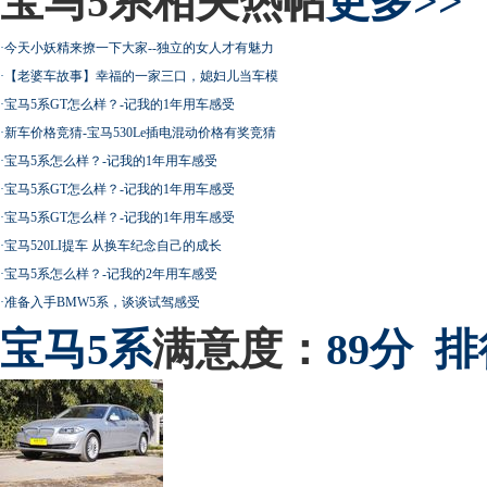
宝马5系相关热帖
更多>>
·
今天小妖精来撩一下大家--独立的女人才有魅力
·
【老婆车故事】幸福的一家三口，媳妇儿当车模
·
宝马5系GT怎么样？-记我的1年用车感受
·
新车价格竞猜-宝马530Le插电混动价格有奖竞猜
·
宝马5系怎么样？-记我的1年用车感受
·
宝马5系GT怎么样？-记我的1年用车感受
·
宝马5系GT怎么样？-记我的1年用车感受
·
宝马520LI提车 从换车纪念自己的成长
·
宝马5系怎么样？-记我的2年用车感受
·
准备入手BMW5系，谈谈试驾感受
宝马
5系
满意度：
89分
排