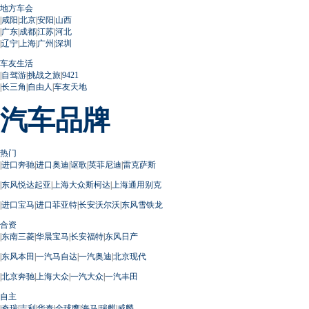
地方车会
|
咸阳
|
北京
|
安阳
|
山西
|
广东
|
成都
|
江苏
|
河北
|
辽宁
|
上海
|
广州
|
深圳
车友生活
|
自驾游
|
挑战之旅
|
9421
|
长三角
|
自由人
|
车友天地
汽车品牌
热门
|
进口奔驰
|
进口奥迪
|
讴歌
|
英菲尼迪
|
雷克萨斯
|
东风悦达起亚
|
上海大众斯柯达
|
上海通用别克
|
进口宝马
|
进口菲亚特
|
长安沃尔沃
|
东风雪铁龙
合资
|
东南三菱
|
华晨宝马
|
长安福特
|
东风日产
|
东风本田
|
一汽马自达
|
一汽奥迪
|
北京现代
|
北京奔驰
|
上海大众
|
一汽大众
|
一汽丰田
自主
|
奇瑞
|
吉利
|
华泰
|
全球鹰
|
海马
|
瑞麒
|
威麟