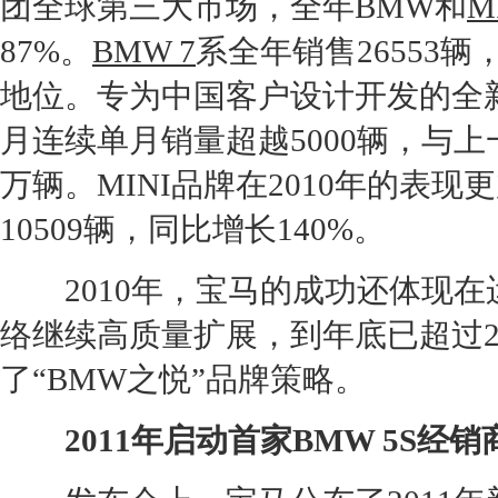
团全球第三大市场，全年
BMW
和
M
87%。
BMW 7
系全年销售26553
地位。专为中国客户设计开发的全
月连续单月
销量
超越5000辆，与上
万辆。
MINI
品牌在2010年的表现
10509辆，同比增长140%。
2010年，
宝马
的成功还体现在
络继续高质量扩展，到年底已超过2
了“
BMW
之悦”品牌策略。
2011年启动首家
BMW 5
S
经销