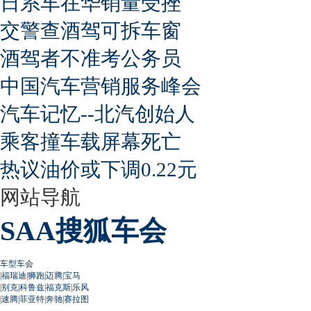
日系车在华销量受挫
交警查酒驾可拆车窗
酒驾者不准考公务员
中国汽车营销服务峰会
汽车记忆--北汽创始人
乘客撞车载屏幕死亡
热议油价或下调0.22元
网站导航
SAA搜狐车会
车型车会
|
福瑞迪
|
狮跑
|
迈腾
|
宝马
|
别克
|
科鲁兹
|
福克斯
|
乐风
|
速腾
|
菲亚特
|
奔驰
|
赛拉图