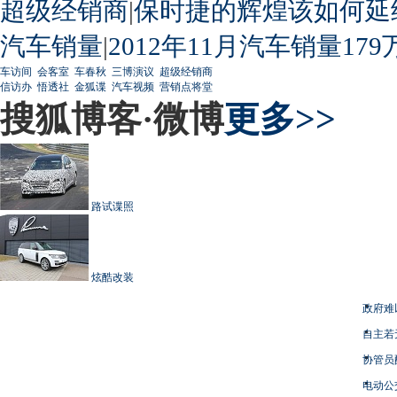
超级经销商
|
保时捷的辉煌该如何延
汽车销量
|
2012年11月汽车销量179
车访间
会客室
车春秋
三博演议
超级经销商
信访办
悟透社
金狐谍
汽车视频
营销点将堂
搜狐博客·微博
更多>>
路试谍照
炫酷改装
政府难
自主若
协管员
电动公