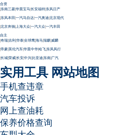
合资
|
东南三菱
|
华晨宝马
|
长安福特
|
东风日产
|
东风本田
|
一汽马自达
|
一汽奥迪
|
北京现代
|
北京奔驰
|
上海大众
|
一汽大众
|
一汽丰田
自主
|
奇瑞
|
吉利
|
华泰
|
全球鹰
|
海马
|
瑞麒
|
威麟
|
帝豪
|
英伦汽车
|
华晨中华
|
哈飞
|
东风风行
|
长城
|
荣威
|
长安
|
中兴
|
比亚迪
|
东南
|
广汽
实用工具
网站地图
手机查违章
汽车投诉
网上查油耗
保养价格查询
车型大全