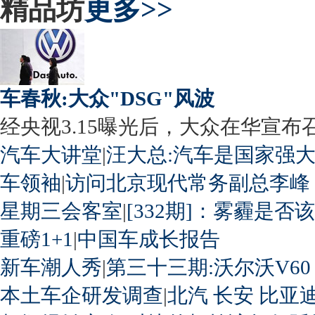
精品坊
更多>>
车春秋:大众"DSG"风波
经央视3.15曝光后，大众在华宣布召回
汽车大讲堂
|
汪大总:汽车是国家强
车领袖
|
访问北京现代常务副总李峰
星期三会客室
|
[332期]：雾霾是否
重磅1+1
|
中国车成长报告
新车潮人秀
|
第三十三期:沃尔沃V60
本土车企研发调查
|
北汽
长安
比亚