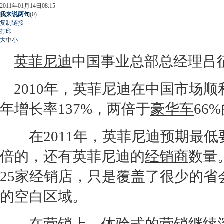
2011年01月14日08:15
我来说两句
(
0
)
复制链接
打印
大
中
小
英菲尼迪
中国事业总部总经
2010年，
英菲尼迪
在中国市场顺利
年增长率137%，两倍于
豪华车
66
在2011年，
英菲尼迪
预期最低
倍的，还有
英菲尼迪
的
经销商
数量
25家经销店，只是覆盖了很少的省
的空白区域。