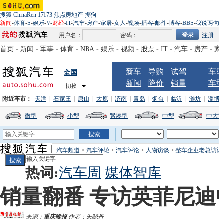
搜狐
ChinaRen
17173
焦点房地产
搜狗
新闻
-
体育
-
S
-
娱乐
-
V
-
财经
-
IT
-
汽车
-
房产
-
家居
-
女人
-
视频
-
播客
-
邮件
-
博客
-
BBS
-
我说两句
用户名：
密码：
注册
首页
-
新闻
-
军事
-
体育
-
NBA
-
娱乐
-
视频
-
股票
-
IT
-
汽车
-
房产
-
新车
导购
试驾
车
全国
新闻
降价
销量
车
切换
附近车市：
天津
|
石家庄
|
唐山
|
太原
|
济南
|
青岛
|
烟台
|
临沂
|
潍坊
|
淄
微型
小型
紧凑型
中型
中大
汽车频道
>
汽车评论
>
汽车评论
>
人物访谈
>
整车企业老总访
热词:
汽车周
媒体智库
销量翻番 专访英菲尼
来源：
重庆晚报
作者：朱晓丹