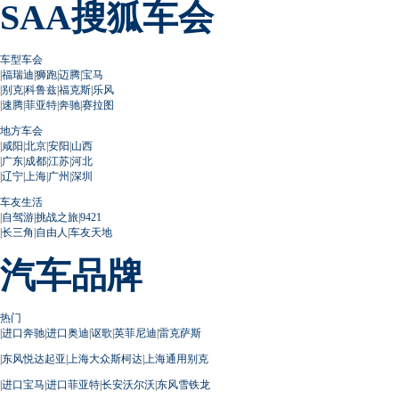
SAA搜狐车会
车型车会
|
福瑞迪
|
狮跑
|
迈腾
|
宝马
|
别克
|
科鲁兹
|
福克斯
|
乐风
|
速腾
|
菲亚特
|
奔驰
|
赛拉图
地方车会
|
咸阳
|
北京
|
安阳
|
山西
|
广东
|
成都
|
江苏
|
河北
|
辽宁
|
上海
|
广州
|
深圳
车友生活
|
自驾游
|
挑战之旅
|
9421
|
长三角
|
自由人
|
车友天地
汽车品牌
热门
|
进口奔驰
|
进口奥迪
|
讴歌
|
英菲尼迪
|
雷克萨斯
|
东风悦达起亚
|
上海大众斯柯达
|
上海通用别克
|
进口宝马
|
进口菲亚特
|
长安沃尔沃
|
东风雪铁龙