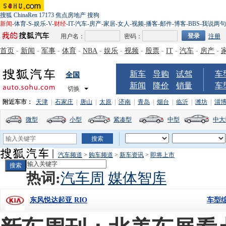
搜狐
ChinaRen
17173
焦点房地产
搜狗
新闻
-
体育
-
S
-
娱乐
-
V
-
财经
-
IT
-
汽车
-
房产
-
家居
-
女人
-
视频
-
播客
-
邮件
-
博客
-
BBS
-
我说两句
用户名：
密码：
注册
首页
-
新闻
-
军事
-
体育
-
NBA
-
娱乐
-
视频
-
股票
-
IT
-
汽车
-
房产
-
新车
导购
试驾
车
全国
新闻
降价
销量
车
切换
附近车市：
天津
|
石家庄
|
唐山
|
太原
|
济南
|
青岛
|
烟台
|
临沂
|
潍坊
|
淄
微型
小型
紧凑型
中型
中大
汽车频道
>
购车频道
>
新车资讯
>
即将上市
热词:
汽车周
媒体智库
车型
东风悦达起亚 RIO