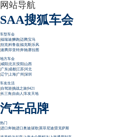
网站导航
SAA搜狐车会
车型车会
|
福瑞迪
|
狮跑
|
迈腾
|
宝马
|
别克
|
科鲁兹
|
福克斯
|
乐风
|
速腾
|
菲亚特
|
奔驰
|
赛拉图
地方车会
|
咸阳
|
北京
|
安阳
|
山西
|
广东
|
成都
|
江苏
|
河北
|
辽宁
|
上海
|
广州
|
深圳
车友生活
|
自驾游
|
挑战之旅
|
9421
|
长三角
|
自由人
|
车友天地
汽车品牌
热门
|
进口奔驰
|
进口奥迪
|
讴歌
|
英菲尼迪
|
雷克萨斯
|
东风悦达起亚
|
上海大众斯柯达
|
上海通用别克