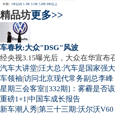
年限>
1年以内
1-3年
3-5年
5-8年
8年以上
精品坊
更多>>
车春秋:大众"DSG"风波
经央视3.15曝光后，大众在华宣布召回
汽车大讲堂
|
汪大总:汽车是国家强
车领袖
|
访问北京现代常务副总李峰
星期三会客室
|
[332期]：雾霾是否
重磅1+1
|
中国车成长报告
新车潮人秀
|
第三十三期:沃尔沃V60