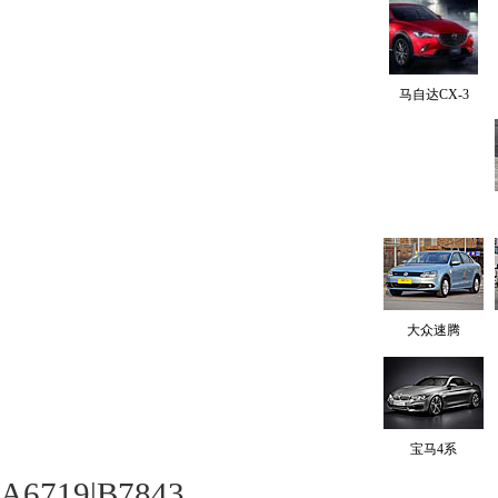
马自达CX-3
大众速腾
宝马4系
A6719|B7843