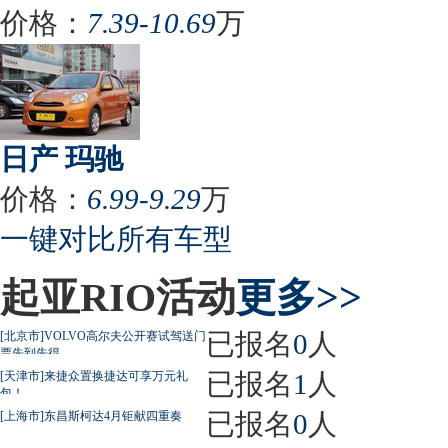
价格：
7.39-10.69
万
日产 玛驰
价格：
6.99-9.29
万
一键对比所有车型
起亚RIO活动
更多>>
已报名
0
人
[北京市]VOLVO高尔夫公开赛试驾送门
票先到先得
已报名
1
人
[天津市]来捷众置换捷达可享万元礼
包！
已报名
0
人
[上海市]东昌斯柯达4月钜献四重奏