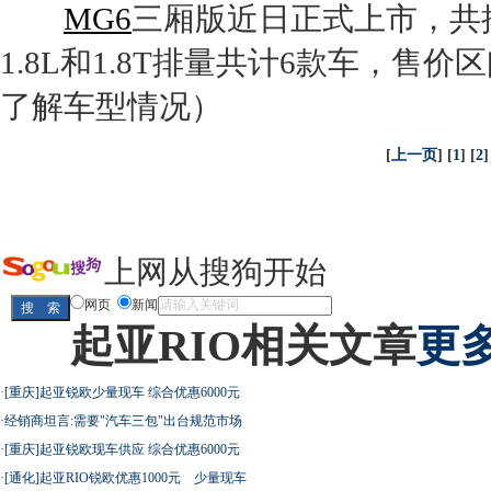
MG6
三厢版近日正式上市，共
1.8L和1.8T排量共计6款车，售价区间1
了解车型情况）
[
上一页
] [
1
] [
2
]
上网从搜狗开始
网页
新闻
起亚RIO相关文章
更多
·
[重庆]起亚锐欧少量现车 综合优惠6000元
·
经销商坦言:需要"汽车三包"出台规范市场
·
[重庆]起亚锐欧现车供应 综合优惠6000元
·
[通化]起亚RIO锐欧优惠1000元 少量现车