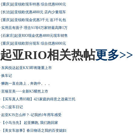
·
[重庆]起亚锐欧现车特惠 综合优惠6000元
·
[长治]起亚锐欧优惠4800元 店内少量现车
·
[重庆]起亚锐欧现金优惠3千元 送3千礼包
·
实用且有面子 理念S1等6万家轿最高降1万
·
[石家庄]起亚RIO现金优惠4800元现车销售
·
[重庆]起亚锐欧部分现车 综合优惠6000元
起亚RIO相关热帖
更多>>
·
东风悦达起亚KX5即将隆重上市
·
换车记
·
狮跑一直在路上，奔跑中。。。
·
至臻至美~~~全新K5耀然上市
·
【买车真人秀03期】421家庭的得意之选索兰托
·
小二提车日记
·
起亚K3S怎么样？-记我的1年用车感受
·
【小马当先】 起亚狮跑, 我们跑回家
·
【美女车故事】春日物语之我的百变媳妇