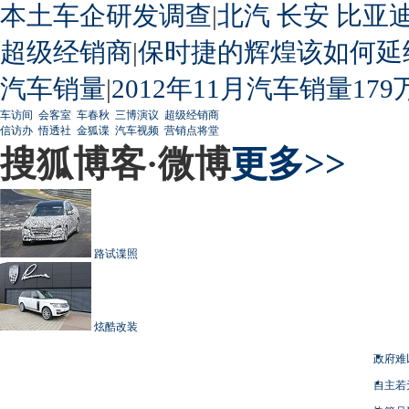
本土车企研发调查
|
北汽
长安
比亚
超级经销商
|
保时捷的辉煌该如何延
汽车销量
|
2012年11月汽车销量179
车访间
会客室
车春秋
三博演议
超级经销商
信访办
悟透社
金狐谍
汽车视频
营销点将堂
搜狐博客·微博
更多>>
路试谍照
炫酷改装
政府难
自主若