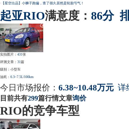
·
【星空出品】小狮子跑偏，查了很久居然是轮胎亏气！
起亚
RIO
满意度：
86分
实拍图片：
431
张
评测文章：
31
篇
级别：小型车
油耗：
6.3~7.5L/100km
今日市场报价：
6.38~10.48万元
详
目前共有
299
篇行情文章
询价
RIO的竞争车型