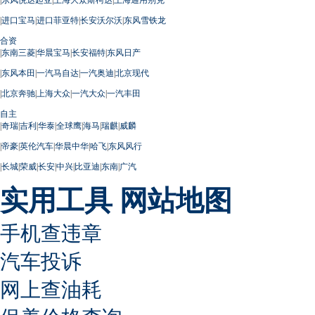
|
进口宝马
|
进口菲亚特
|
长安沃尔沃
|
东风雪铁龙
合资
|
东南三菱
|
华晨宝马
|
长安福特
|
东风日产
|
东风本田
|
一汽马自达
|
一汽奥迪
|
北京现代
|
北京奔驰
|
上海大众
|
一汽大众
|
一汽丰田
自主
|
奇瑞
|
吉利
|
华泰
|
全球鹰
|
海马
|
瑞麒
|
威麟
|
帝豪
|
英伦汽车
|
华晨中华
|
哈飞
|
东风风行
|
长城
|
荣威
|
长安
|
中兴
|
比亚迪
|
东南
|
广汽
实用工具
网站地图
手机查违章
汽车投诉
网上查油耗