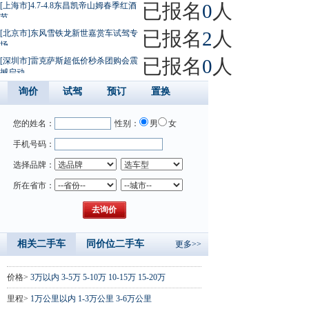
已报名
0
人
[上海市]4.7-4.8东昌凯帝山姆春季红酒
节
已报名
2
人
[北京市]东风雪铁龙新世嘉赏车试驾专
场
已报名
0
人
[深圳市]雷克萨斯超低价秒杀团购会震
撼启动
询价
试驾
预订
置换
您的姓名：
性别：
男
女
手机号码：
选择品牌：
所在省市：
相关二手车
同价位二手车
更多>>
价格>
3万以内
3-5万
5-10万
10-15万
15-20万
里程>
1万公里以内
1-3万公里
3-6万公里