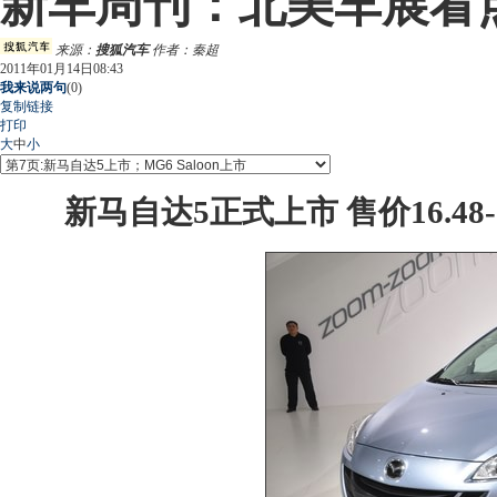
新车周刊：北美车展看
来源：
搜狐汽车
作者：秦超
2011年01月14日08:43
我来说两句
(
0
)
复制链接
打印
大
中
小
新马自达5正式上市 售价16.48-