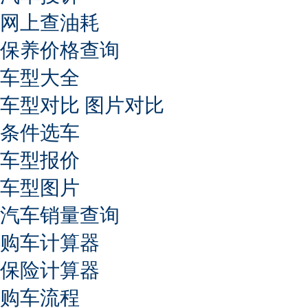
网上查油耗
保养价格查询
车型大全
车型对比
图片对比
条件选车
车型报价
车型图片
汽车销量查询
购车计算器
保险计算器
购车流程