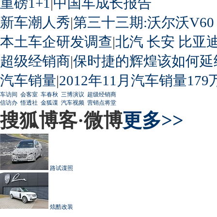
重磅1+1
|
中国车成长报告
新车潮人秀
|
第三十三期:沃尔沃V60
本土车企研发调查
|
北汽
长安
比亚
超级经销商
|
保时捷的辉煌该如何延
汽车销量
|
2012年11月汽车销量179
车访间
会客室
车春秋
三博演议
超级经销商
信访办
悟透社
金狐谍
汽车视频
营销点将堂
搜狐博客·微博
更多>>
路试谍照
炫酷改装