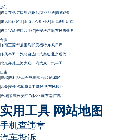
热门
|
进口奔驰
|
进口奥迪
|
讴歌
|
英菲尼迪
|
雷克萨斯
|
东风悦达起亚
|
上海大众斯柯达
|
上海通用别克
|
进口宝马
|
进口菲亚特
|
长安沃尔沃
|
东风雪铁龙
合资
|
东南三菱
|
华晨宝马
|
长安福特
|
东风日产
|
东风本田
|
一汽马自达
|
一汽奥迪
|
北京现代
|
北京奔驰
|
上海大众
|
一汽大众
|
一汽丰田
自主
|
奇瑞
|
吉利
|
华泰
|
全球鹰
|
海马
|
瑞麒
|
威麟
|
帝豪
|
英伦汽车
|
华晨中华
|
哈飞
|
东风风行
|
长城
|
荣威
|
长安
|
中兴
|
比亚迪
|
东南
|
广汽
实用工具
网站地图
手机查违章
汽车投诉