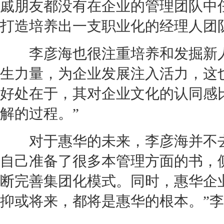
戚朋友都没有在企业的管理团队中
打造培养出一支职业化的经理人团
李彦海也很注重培养和发掘新人
生力量，为企业发展注入活力，这
好处在于，其对企业文化的认同感比
解的过程。”
对于惠华的未来，李彦海并不去
自己准备了很多本管理方面的书，
断完善集团化模式。同时，惠华企
抑或将来，都将是惠华的根本。”