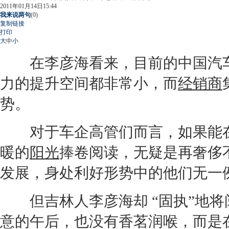
2011年01月14日15:44
我来说两句
(
0
)
复制链接
打印
大
中
小
在李彦海看来，目前的中国汽车
力的提升空间都非常小，而
经销商
势。
对于车企高管们而言，如果能在
暖的
阳光
捧卷阅读，无疑是再奢侈
发展，身处利好形势中的他们无一
但吉林人李彦海却 “固执”地将
意的午后，也没有香茗润喉，而是