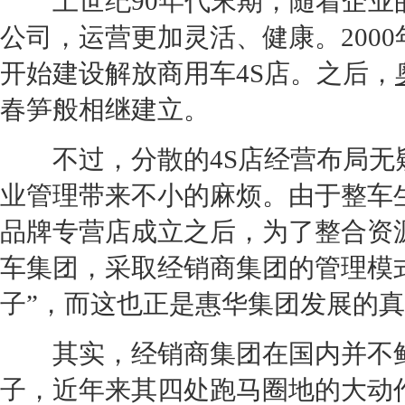
上世纪90年代末期，随着企业
公司，运营更加灵活、健康。200
开始建设解放商用车
4S店
。之后，
春笋般相继建立。
不过，分散的
4S店
经营布局无
业管理带来不小的麻烦。由于整车
品牌专营店成立之后，为了整合资
车集团，采取
经销商
集团的管理模
子”，而这也正是惠华集团发展的
其实，
经销商
集团在国内并不
子，近年来其四处跑马圈地的大动