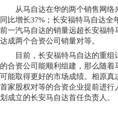
从
马自达
在华的两个销售网络
同比增长37%；
长安福特马自达
全
前
一汽马自达
的
销量
远超
长安福特
达成两个合资公司
销量
对等。
目前，
长安福特马自达
的重组
的合资公司能顺利组建，那么随着
可能取得更好的市场成绩。相原真
首家股权对等的合资企业提前进行
划成立的
长安马自达
首任负责人。