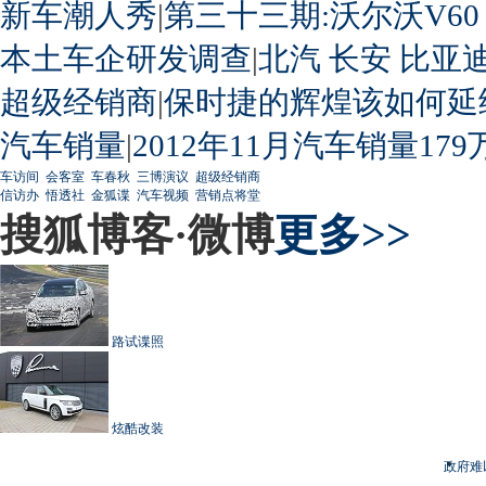
新车潮人秀
|
第三十三期:沃尔沃V60
本土车企研发调查
|
北汽
长安
比亚
超级经销商
|
保时捷的辉煌该如何延
汽车销量
|
2012年11月汽车销量179
车访间
会客室
车春秋
三博演议
超级经销商
信访办
悟透社
金狐谍
汽车视频
营销点将堂
搜狐博客·微博
更多>>
路试谍照
炫酷改装
政府难