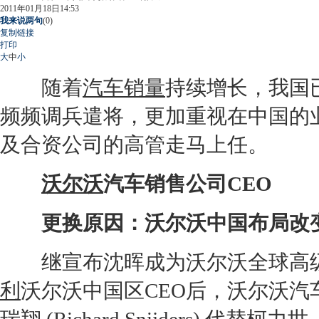
2011年01月18日14:53
我来说两句
(
0
)
复制链接
打印
大
中
小
随着
汽车销量
持续增长，我国
频频调兵遣将，更加重视在中国的
及合资公司的高管走马上任。
沃尔沃
汽车销售公司CEO
更换原因：
沃尔沃
中国布局改
继宣布沈晖成为
沃尔沃
全球高
利
沃尔沃
中国区CEO后，
沃尔沃
汽