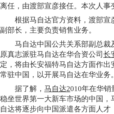
离任，由渡部宣彦接任。本次人事变
根据
马自达
官方资料，渡部宣
副部长，主要负责销售业务。
马自达
中国公共关系部副
总裁
原真志派驻
马自达
在华合资公司
长
定，将由
长安福特马自达
方面作出
常驻中国，以开展
马自达
在华业务
据了解，
马自达2
010年在华
销
稳坐世界第一大
新车
市场的中国，
自达
将逐步向中国派遣各方面人才