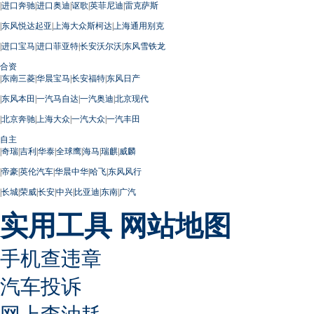
|
进口奔驰
|
进口奥迪
|
讴歌
|
英菲尼迪
|
雷克萨斯
|
东风悦达起亚
|
上海大众斯柯达
|
上海通用别克
|
进口宝马
|
进口菲亚特
|
长安沃尔沃
|
东风雪铁龙
合资
|
东南三菱
|
华晨宝马
|
长安福特
|
东风日产
|
东风本田
|
一汽马自达
|
一汽奥迪
|
北京现代
|
北京奔驰
|
上海大众
|
一汽大众
|
一汽丰田
自主
|
奇瑞
|
吉利
|
华泰
|
全球鹰
|
海马
|
瑞麒
|
威麟
|
帝豪
|
英伦汽车
|
华晨中华
|
哈飞
|
东风风行
|
长城
|
荣威
|
长安
|
中兴
|
比亚迪
|
东南
|
广汽
实用工具
网站地图
手机查违章
汽车投诉