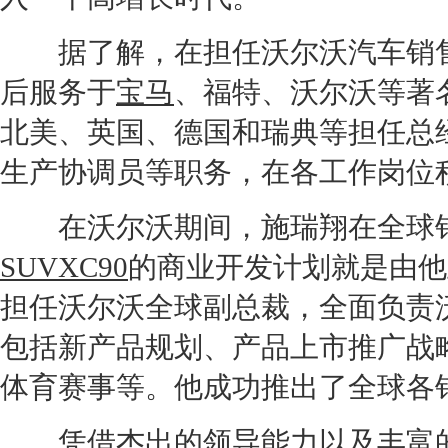
据了解，在担任
沃尔沃
汽车销
后服务于
宝马
、
福特
、
沃尔沃
等著
北美、英国、德国和瑞典等担任总
生产协调员等职务，在各工作岗位
在
沃尔沃
期间，施瑞翔在全球
SUV
XC90
的商业开发计划就是由他
担任
沃尔沃
全球副
总裁
，全面负责
包括新产品规划、产品上市推广战
体育赛事等。他成功推出了全球各
凭借杰出的领导能力以及丰富的管