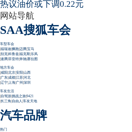
热议油价或下调0.22元
网站导航
SAA搜狐车会
车型车会
|
福瑞迪
|
狮跑
|
迈腾
|
宝马
|
别克
|
科鲁兹
|
福克斯
|
乐风
|
速腾
|
菲亚特
|
奔驰
|
赛拉图
地方车会
|
咸阳
|
北京
|
安阳
|
山西
|
广东
|
成都
|
江苏
|
河北
|
辽宁
|
上海
|
广州
|
深圳
车友生活
|
自驾游
|
挑战之旅
|
9421
|
长三角
|
自由人
|
车友天地
汽车品牌
热门