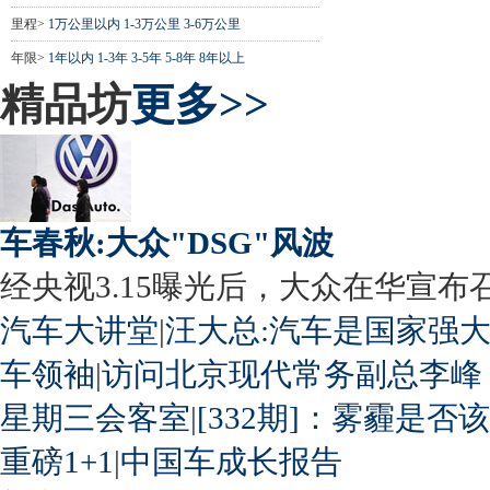
里程>
1万公里以内
1-3万公里
3-6万公里
年限>
1年以内
1-3年
3-5年
5-8年
8年以上
精品坊
更多>>
车春秋:大众"DSG"风波
经央视3.15曝光后，大众在华宣布召回
汽车大讲堂
|
汪大总:汽车是国家强
车领袖
|
访问北京现代常务副总李峰
星期三会客室
|
[332期]：雾霾是否
重磅1+1
|
中国车成长报告