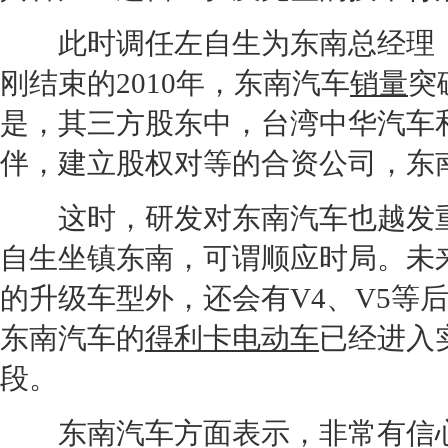
此时调任左自生为东南总经理
刚结束的2010年，
东南汽车
销量
突
是，其三方股东中，台湾
中华
汽车
伴，建立股权对等的合资公司，
东
这时，研发对
东南汽车
也越发
自生坐镇东南，可谓顺应时局。未
的升级车型外，还会有V4、V5等
东南汽车
的
得利卡
电动车
已经进入
段。
东南汽车
方面表示，非常有信心