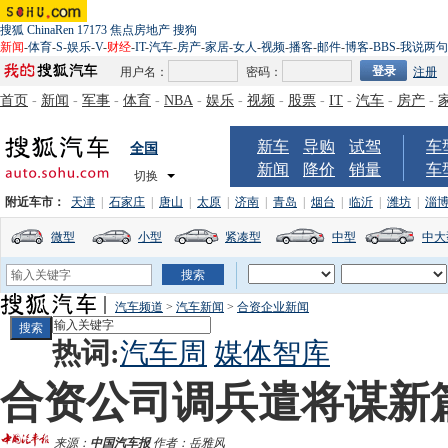
搜狐
ChinaRen
17173
焦点房地产
搜狗
新闻
-
体育
-
S
-
娱乐
-
V
-
财经
-
IT
-
汽车
-
房产
-
家居
-
女人
-
视频
-
播客
-
邮件
-
博客
-
BBS
-
我说两句
用户名：
密码：
注册
首页
-
新闻
-
军事
-
体育
-
NBA
-
娱乐
-
视频
-
股票
-
IT
-
汽车
-
房产
-
新车
导购
试驾
车
全国
新闻
降价
销量
车
切换
附近车市：
天津
|
石家庄
|
唐山
|
太原
|
济南
|
青岛
|
烟台
|
临沂
|
潍坊
|
淄
微型
小型
紧凑型
中型
中大
汽车频道
>
汽车新闻
>
合资企业新闻
热词:
汽车周
媒体智库
合资公司调兵遣将谋新
来源：
中国汽车报
作者：岳雅风