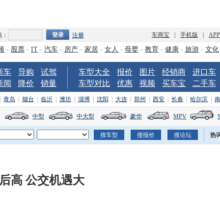
车商宝
|
手机版
|
AP
码：
注册
频
-
股票
-
IT
-
汽车
-
房产
-
家居
-
女人
-
母婴
-
教育
-
健康
-
旅游
-
文化
新车
导购
试驾
车型大全
报价
图片
经销商
进口车
新闻
降价
销量
车型对比
优惠
视频
买车宝
二手车
|
青岛
|
烟台
|
临沂
|
潍坊
|
淄博
|
沈阳
|
大连
|
郑州
|
西安
|
长春
|
哈尔滨
|
中型
中大型
豪华
MPV
热
低后高 公交机遇大