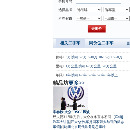
手机号码：
选择品牌：
所在省市：
相关二手车
同价位二手车
更
价格>
3万以内
3-5万
5-10万
10-15万
15-20万
里程>
1万公里以内
1-3万公里
3-6万公里
年限>
1年以内
1-3年
3-5年
5-8年
8年以上
精品坊
更多>>
车春秋:大众"DSG"风波
经央视3.15曝光后，大众在华宣布召回...
[详细]
汽车大讲堂
|
汪大总:汽车是国家强大与否的标志
车领袖
|
访问北京现代常务副总李峰