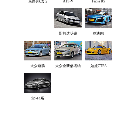
ATS-V
Fabia R5
马自达CX-3
斯柯达明锐
奥迪R8
大众速腾
大众全新桑塔纳
如虎CTR3
宝马4系