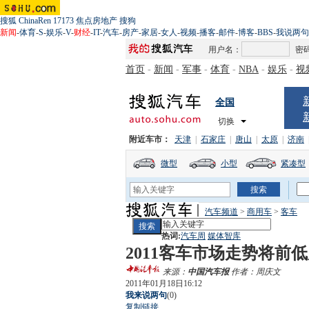
搜狐
ChinaRen
17173
焦点房地产
搜狗
新闻
-
体育
-
S
-
娱乐
-
V
-
财经
-
IT
-
汽车
-
房产
-
家居
-
女人
-
视频
-
播客
-
邮件
-
博客
-
BBS
-
我说两句
用户名：
密
首页
-
新闻
-
军事
-
体育
-
NBA
-
娱乐
-
视
全国
切换
附近车市：
天津
|
石家庄
|
唐山
|
太原
|
济南
微型
小型
紧凑型
汽车频道
>
商用车
>
客车
热词:
汽车周
媒体智库
2011客车市场走势将前
来源：
中国汽车报
作者：周庆文
2011年01月18日16:12
我来说两句
(
0
)
复制链接