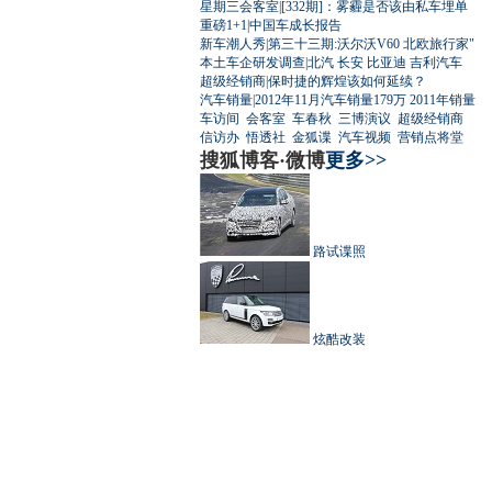
星期三会客室
|
[332期]：雾霾是否该由私车埋单
重磅1+1
|
中国车成长报告
新车潮人秀
|
第三十三期:沃尔沃V60 北欧旅行家"
本土车企研发调查
|
北汽
长安
比亚迪
吉利汽车
超级经销商
|
保时捷的辉煌该如何延续？
汽车销量
|
2012年11月汽车销量179万
2011年销量
车访间
会客室
车春秋
三博演议
超级经销商
信访办
悟透社
金狐谍
汽车视频
营销点将堂
搜狐博客·微博
更多>>
路试谍照
炫酷改装