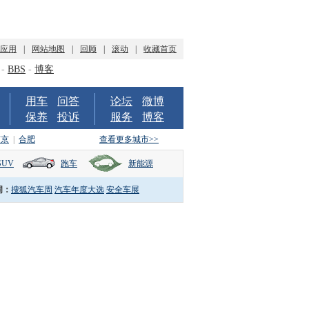
P应用
|
网站地图
|
回顾
|
滚动
|
收藏首页
-
BBS
-
博客
用车
问答
论坛
微博
保养
投诉
服务
博客
南京
|
合肥
查看更多城市>>
SUV
跑车
新能源
词：
搜狐汽车周
汽车年度大选
安全车展