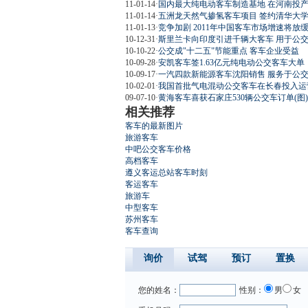
11-01-14
·
国内最大纯电动客车制造基地 在河南投
11-01-14
·
五洲龙天然气掺氢客车项目 签约清华大
11-01-13
·
竞争加剧 2011年中国客车市场增速将放
10-12-31
·
斯里兰卡向印度引进千辆大客车 用于公
10-10-22
·
公交成"十二五"节能重点 客车企业受益
10-09-28
·
安凯客车签1.63亿元纯电动公交客车大单
10-09-17
·
一汽四款新能源客车沈阳销售 服务于公
10-02-01
·
我国首批气电混动公交客车在长春投入运营
09-07-10
·
黄海客车喜获石家庄530辆公交车订单(图)
相关推荐
客车的最新图片
旅游客车
中吧公交客车价格
高档客车
遵义客运总站客车时刻
客运客车
旅游车
中型客车
苏州客车
客车查询
询价
试驾
预订
置换
您的姓名：
性别：
男
女