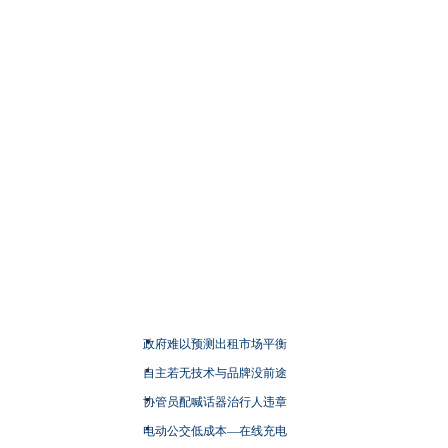
政府难以预测出租市场平衡
自主若无技术与品牌没前途
协管员配喊话器治行人违章
电动公交低成本—在线充电