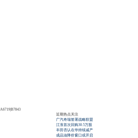
A6719|B7843
近期热点关注
广汽奇瑞签署战略联盟
江淮首次回购30.5万股
丰田否认在华持续减产
成品油降价窗口或开启