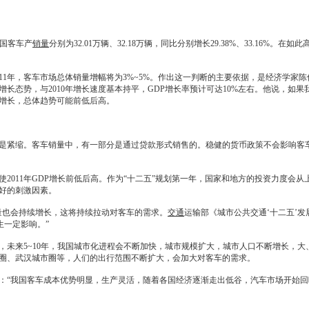
我国客车产
销量
分别为32.01万辆、32.18万辆，同比分别增长29.38%、33.16%。
11年，客车市场总体
销量
增幅将为3%~5%。作出这一判断的主要依据，是经济学家陈佳
长态势，与2010年增长速度基本持平，GDP增长率预计可达10%左右。他说，如
增长，总体趋势可能前低后高。
是紧缩。客车
销量
中，有一部分是通过贷款形式销售的。稳健的货币政策不会影响客
2011年GDP增长前低后高。作为“十二五”规划第一年，国家和地方的投资力度会
好的刺激因素。
也会持续增长，这将持续拉动对客车的需求。
交通
运输部《城市公共
交通
‘十二五’
生一定影响。”
来5~10年，我国城市化进程会不断加快，城市规模扩大，城市人口不断增长，大
圈、武汉城市圈等，人们的出行范围不断扩大，会加大对客车的需求。
“我国客车成本优势明显，生产灵活，随着各国经济逐渐走出低谷，汽车市场开始回