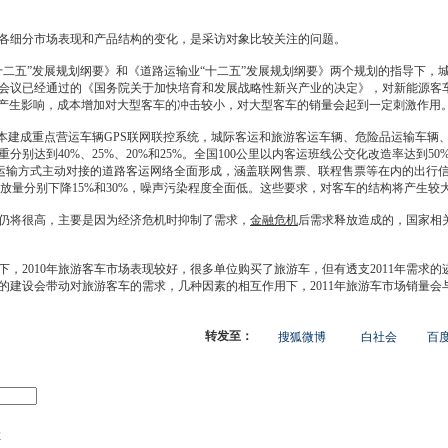
细分市场表现和产品结构的变化，是采访对象比较关注的问题。
十二五”发展规划纲要》和《道路运输业“十二五”发展规划纲要》两个规划的指导下，
会议已经通过的《国务院关于加快培育和发展战略性新兴产业的决定》，对
新能源
客
产生影响，成本增加对大型客车的冲击较小，对大型客车的
销量
会起到一定刺激作用
本建成重点营运车辆GPS联网联控系统，城际客运和旅游客运车辆、危险品运输车辆、应
别达到40%、25%、20%和25%。全国100公里以内客运班线公交化改造率达到5
他运输方式主动对接的道路客运网络全面形成，涵盖联网售票、联程售票等在内的出行信
排放量分别下降15%和30%，噪声污染程度全面低。这些要求，对客车的结构将产生较
仍将很高，主要是因为经济危机时抑制了需求，
金融危机
后需求释放造成的，国家相关
2010年旅游客车市场表现较好，很多单位购买了旅游车，但有透支2011年需求
的建设会带动对旅游客车的需求，几种因素的相互作用下，2011年旅游车市场
销量
会
转发至：
搜狐微博
白社会
百度
车