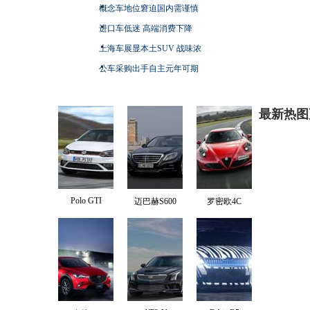
概念车地位窘迫国内需谨慎
进口车低迷 高端消费下降
上海车展显本土SUV 战味浓
公车采购出手自主元年可期
最新热图
Polo GTI
迈巴赫S600
罗密欧4C