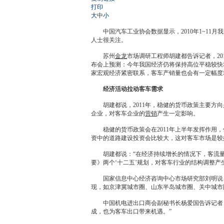
打印
大
中
小
中国汽车工业协会数据显示，2010年1~11月
人士很关注。
苏州
金龙
市场调研工程师胡建都告诉记者，20
布会上预测：今年我国经济仍将保持高位平稳较快增
家宏观经济紧密联系，客车产
销量
也会有一定幅度
经济活动拉动客车需求
胡建都说，2011年，稳健的货币政策主要方向
企业，对客车企业的
营销
产生一定影响。
稳健的货币政策会在2011年上半年发挥作用，使
资中的道路建设投资会比较大，这对客车市场是较
胡建都说：“在经济持续增长的情况下，客流量
要》两个‘十二五’规划，对客车行业的结构调整产
国家信息中心经济咨询中心市场研究部刘明说，未
现，如京津冀城市圈、山东半岛城市圈、关中城市
中国机电进出口商会副秘书长杨爱国告诉记者：
成，也为客车出口带来机遇。”