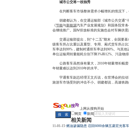
城市公交将一枝独秀
在判断客车市场整体需求小幅增长的情况下，各
胡建都认为，在
交通
运输部《城市公共
交通
“
《
节能
与
新能源
汽车产业发展规划》和国务院常务
会继续推广。国Ⅳ排放标准的实施也会对车辆供需
交通
运输部提出，到“十二五”期末，全国要基
级客车所占比重以及重型、专用、厢式货车所占比重分
车率达到99%，建制村通班车率达到90%。与其
单位运输周转量能耗分别下降3%和12%、污染物
公路客车虽然保有量大，2010年
销量
增长幅度
年
销量
难以达到2010年的水平。
宇通客车副总经理王文兵说，在世博会的拉动下，
旅游车市场受到的冲击不小。胡建都说，高速铁路
上网从搜狗开始
网页
新闻
相关新闻
11-01-15
·
燃油渗漏隐患 召回6000余辆五菱宏光客