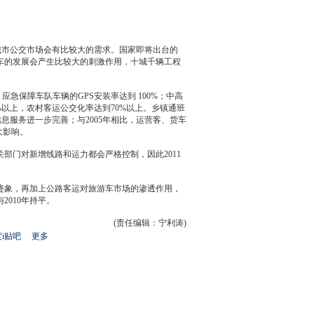
城市公交市场会有比较大的需求。国家即将出台的
车的发展会产生比较大的刺激作用，十城千辆工程
。
急保障车队车辆的GPS安装率达到 100%；中高
0%以上，农村客运公交化率达到70%以上。乡镇通班
息服务进一步完善；与2005年相比，运营客、货车
大影响。
部门对新增线路和运力都会严格控制，因此2011
的迹象，再加上公路客运对旅游车市场的渗透作用，
与2010年持平。
(责任编辑：宁利涛)
i贴吧
更多
开
心
人
网
人
豆
网
瓣
爱
分
享