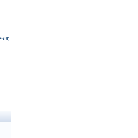
产
学
缓
交
交
(图)