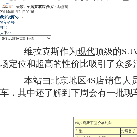
来源：
中国买车网
作者：刘雪斌
2011年01月21日09:36
我来说两句
(
0
)
复制链接
打印
大
中
小
维拉克斯
作为
现代
顶级的
SU
场定位和超高的性价比吸引了众多
本站由北京地区
4S店
销售人
车，其中还了解到下周会有一批现
维拉克斯
车型价格动向
车型
指导售价