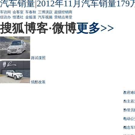
汽车销量
|
2012年11月汽车销量179
车访间
会客室
车春秋
三博演议
超级经销商
信访办
悟透社
金狐谍
汽车视频
营销点将堂
搜狐博客·微博
更多>>
路试谍照
炫酷改装
政府难
自主若
协管员
电动公
概念车