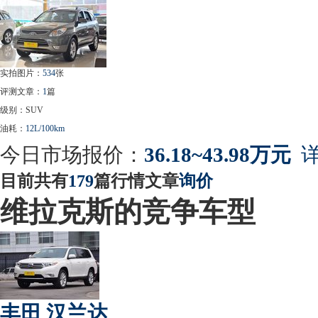
实拍图片：
534
张
评测文章：
1
篇
级别：SUV
油耗：
12L/100km
今日市场报价：
36.18~43.98万元
详
目前共有
179
篇行情文章
询价
维拉克斯的竞争车型
丰田 汉兰达