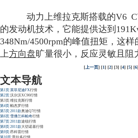
动力上
维拉克斯
搭载的V6 C
的
发动机
技术，它能提供达到191Kw
348Nm/4500rpm的峰值扭矩
上
方向盘
旷量很小，反应灵敏且阻
[
上一页
] [
1
] [
2
] [3] [
4
] [
5
] [
6
文本导航
第1页:
英菲尼迪FX
行情
第2页:
沃尔沃XC90
行情
第3页:
维拉克斯
行情
第4页:
帕杰罗
行情
第5页:2011款
奥迪Q7
行情
第6页:
雪佛兰科帕奇
行情
第7页:2011款
途锐
行情
第8页:2011款
大切诺基
行情
第9页:
昂科雷
行情
第10页:
普拉多
行情