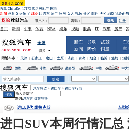
搜狐
ChinaRen
17173
焦点房地产
搜狗
新闻
-
体育
-
S
-
娱乐
-
V
-
财经
-
IT
-
汽车
-
房产
-
家居
-
女人
-
视频
-
播客
-
邮件
-
博客
-
BBS
-
我说两句
用户名：
密码：
注册
首页
-
新闻
-
军事
-
体育
-
NBA
-
娱乐
-
视频
-
股票
-
IT
-
汽车
-
房产
-
新车
导购
试驾
车
全国
新闻
降价
销量
车
切换
附近车市：
天津
|
石家庄
|
唐山
|
太原
|
济南
|
青岛
|
烟台
|
临沂
|
潍坊
|
淄
微型
小型
紧凑型
中型
中大
汽车频道
>
进口车
>
进口车行情
热词:
汽车周
媒体智库
车型
进口现代 维拉克斯
进口SUV本周行情汇总 沃