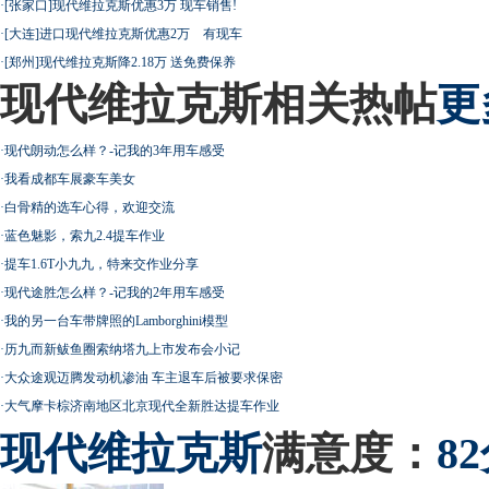
·
[张家口]现代维拉克斯优惠3万 现车销售!
·
[大连]进口现代维拉克斯优惠2万 有现车
·
[郑州]现代维拉克斯降2.18万 送免费保养
现代维拉克斯相关热帖
更
·
现代朗动怎么样？-记我的3年用车感受
·
我看成都车展豪车美女
·
白骨精的选车心得，欢迎交流
·
蓝色魅影，索九2.4提车作业
·
提车1.6T小九九，特来交作业分享
·
现代途胜怎么样？-记我的2年用车感受
·
我的另一台车带牌照的Lamborghini模型
·
历九而新鲅鱼圈索纳塔九上市发布会小记
·
大众途观迈腾发动机渗油 车主退车后被要求保密
·
大气摩卡棕济南地区北京现代全新胜达提车作业
现代
维拉克斯
满意度：
8