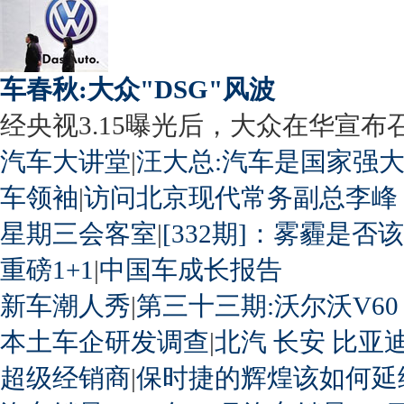
车春秋:大众"DSG"风波
经央视3.15曝光后，大众在华宣布召回
汽车大讲堂
|
汪大总:汽车是国家强
车领袖
|
访问北京现代常务副总李峰
星期三会客室
|
[332期]：雾霾是否
重磅1+1
|
中国车成长报告
新车潮人秀
|
第三十三期:沃尔沃V60
本土车企研发调查
|
北汽
长安
比亚
超级经销商
|
保时捷的辉煌该如何延