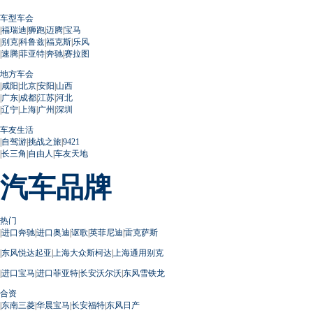
车型车会
|
福瑞迪
|
狮跑
|
迈腾
|
宝马
|
别克
|
科鲁兹
|
福克斯
|
乐风
|
速腾
|
菲亚特
|
奔驰
|
赛拉图
地方车会
|
咸阳
|
北京
|
安阳
|
山西
|
广东
|
成都
|
江苏
|
河北
|
辽宁
|
上海
|
广州
|
深圳
车友生活
|
自驾游
|
挑战之旅
|
9421
|
长三角
|
自由人
|
车友天地
汽车品牌
热门
|
进口奔驰
|
进口奥迪
|
讴歌
|
英菲尼迪
|
雷克萨斯
|
东风悦达起亚
|
上海大众斯柯达
|
上海通用别克
|
进口宝马
|
进口菲亚特
|
长安沃尔沃
|
东风雪铁龙
合资
|
东南三菱
|
华晨宝马
|
长安福特
|
东风日产