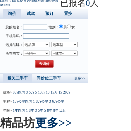
已报名
0
人
[深圳市]雷克萨斯超低价秒杀团购会震
撼启动
询价
试驾
预订
置换
您的姓名：
性别：
男
女
手机号码：
选择品牌：
所在省市：
相关二手车
同价位二手车
更多>>
价格>
3万以内
3-5万
5-10万
10-15万
15-20万
里程>
1万公里以内
1-3万公里
3-6万公里
年限>
1年以内
1-3年
3-5年
5-8年
8年以上
精品坊
更多>>