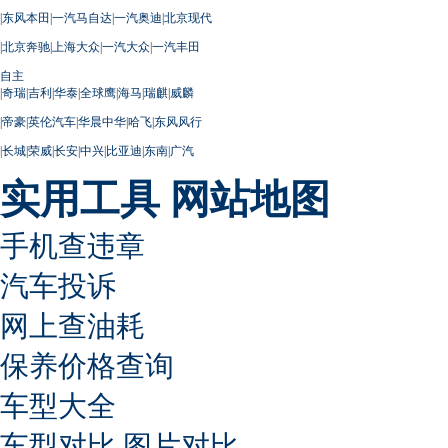
|
东风本田
|
一汽马自达
|
一汽奥迪
|
北京现代
|
北京奔驰
|
上海大众
|
一汽大众
|
一汽丰田
自主
|
奇瑞
|
吉利
|
华泰
|
全球鹰
|
海马
|
瑞麒
|
威麟
|
帝豪
|
英伦汽车
|
华晨中华
|
哈飞
|
东风风行
|
长城
|
荣威
|
长安
|
中兴
|
比亚迪
|
东南
|
广汽
实用工具
网站地图
手机查违章
汽车投诉
网上查油耗
保养价格查询
车型大全
车型对比
图片对比