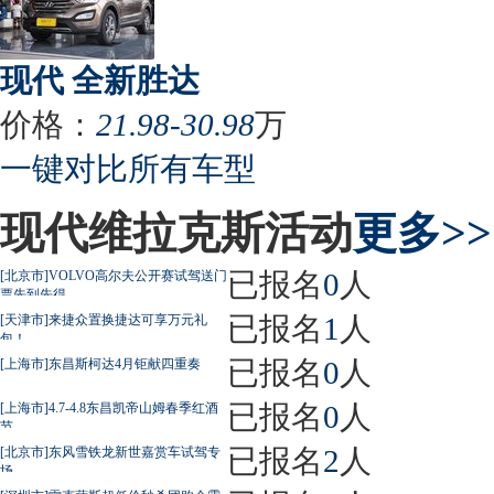
现代 全新胜达
价格：
21.98-30.98
万
一键对比所有车型
现代维拉克斯活动
更多>>
已报名
0
人
[北京市]VOLVO高尔夫公开赛试驾送门
票先到先得
已报名
1
人
[天津市]来捷众置换捷达可享万元礼
包！
已报名
0
人
[上海市]东昌斯柯达4月钜献四重奏
已报名
0
人
[上海市]4.7-4.8东昌凯帝山姆春季红酒
节
已报名
2
人
[北京市]东风雪铁龙新世嘉赏车试驾专
场