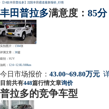
·
【14款丰田普拉多】沈阳丰田霸道最新报价_行情
丰田
普拉多
满意度：
85分
实拍图片：
1594
张
评测文章：
38
篇
级别：SUV
油耗：
12.6~12.8L/100km
今日市场报价：
43.00~69.80万元
详
目前共有
448
篇行情文章
询价
普拉多的竞争车型