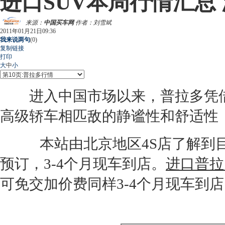
进口SUV本周行情汇总 沃
来源：
中国买车网
作者：刘雪斌
2011年01月21日09:36
我来说两句
(
0
)
复制链接
打印
大
中
小
进入中国市场以来，
普拉多
凭
高级轿车相匹敌的静谧性和舒适性
本站由北京地区
4S店
了解到
预订，3-4个月现车到店。
进口普拉
可免交加价费同样3-4个月现车到