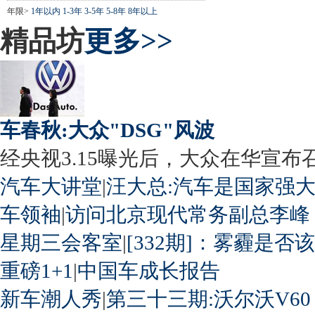
年限>
1年以内
1-3年
3-5年
5-8年
8年以上
精品坊
更多>>
车春秋:大众"DSG"风波
经央视3.15曝光后，大众在华宣布召回
汽车大讲堂
|
汪大总:汽车是国家强
车领袖
|
访问北京现代常务副总李峰
星期三会客室
|
[332期]：雾霾是否
重磅1+1
|
中国车成长报告
新车潮人秀
|
第三十三期:沃尔沃V60