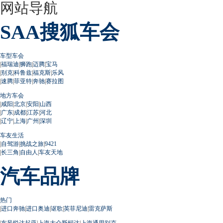
网站导航
SAA搜狐车会
车型车会
|
福瑞迪
|
狮跑
|
迈腾
|
宝马
|
别克
|
科鲁兹
|
福克斯
|
乐风
|
速腾
|
菲亚特
|
奔驰
|
赛拉图
地方车会
|
咸阳
|
北京
|
安阳
|
山西
|
广东
|
成都
|
江苏
|
河北
|
辽宁
|
上海
|
广州
|
深圳
车友生活
|
自驾游
|
挑战之旅
|
9421
|
长三角
|
自由人
|
车友天地
汽车品牌
热门
|
进口奔驰
|
进口奥迪
|
讴歌
|
英菲尼迪
|
雷克萨斯
|
东风悦达起亚
|
上海大众斯柯达
|
上海通用别克