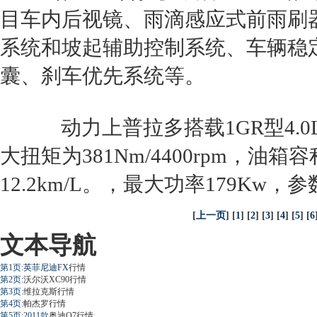
目车内后视镜、雨滴感应式前雨刷
系统和坡起辅助控制系统、车辆稳定控
囊、刹车优先系统等。
动力上
普拉多
搭载1GR型4.0
大扭矩为381Nm/4400rpm，油
12.2km/L。，最大功率179K
[
上一页
] [
1
] [
2
] [
3
] [
4
] [
5
] [
6
文本导航
第1页:
英菲尼迪FX
行情
第2页:
沃尔沃XC90
行情
第3页:
维拉克斯
行情
第4页:
帕杰罗
行情
第5页:2011款
奥迪Q7
行情