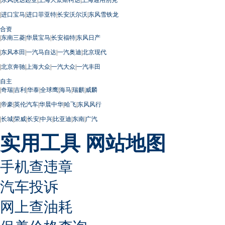
|
进口宝马
|
进口菲亚特
|
长安沃尔沃
|
东风雪铁龙
合资
|
东南三菱
|
华晨宝马
|
长安福特
|
东风日产
|
东风本田
|
一汽马自达
|
一汽奥迪
|
北京现代
|
北京奔驰
|
上海大众
|
一汽大众
|
一汽丰田
自主
|
奇瑞
|
吉利
|
华泰
|
全球鹰
|
海马
|
瑞麒
|
威麟
|
帝豪
|
英伦汽车
|
华晨中华
|
哈飞
|
东风风行
|
长城
|
荣威
|
长安
|
中兴
|
比亚迪
|
东南
|
广汽
实用工具
网站地图
手机查违章
汽车投诉
网上查油耗