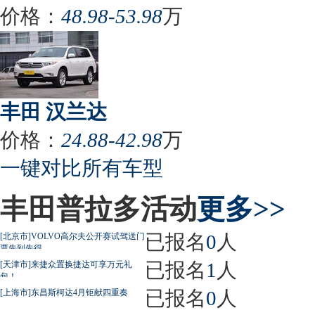
价格：
48.98-53.98
万
丰田 汉兰达
价格：
24.88-42.98
万
一键对比所有车型
丰田普拉多活动
更多>>
已报名
0
人
[北京市]VOLVO高尔夫公开赛试驾送门
票先到先得
已报名
1
人
[天津市]来捷众置换捷达可享万元礼
包！
已报名
0
人
[上海市]东昌斯柯达4月钜献四重奏