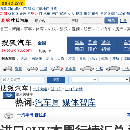
搜狐
ChinaRen
17173
焦点房地产
搜狗
新闻
-
体育
-
S
-
娱乐
-
V
-
财经
-
IT
-
汽车
-
房产
-
家居
-
女人
-
视频
-
播客
-
邮件
-
博客
-
BBS
-
我说两句
用户名：
密码：
注册
首页
-
新闻
-
军事
-
体育
-
NBA
-
娱乐
-
视频
-
股票
-
IT
-
汽车
-
房产
-
新车
导购
试驾
车
全国
新闻
降价
销量
车
切换
附近车市：
天津
|
石家庄
|
唐山
|
太原
|
济南
|
青岛
|
烟台
|
临沂
|
潍坊
|
淄
微型
小型
紧凑型
中型
中大
汽车频道
>
进口车
>
进口车行情
热词:
汽车周
媒体智库
一汽丰田 普拉多