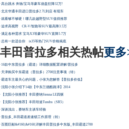
·
高台跳水 奔驰/宝马等豪车崩盘狂降32万!
·
北京华通丰田进口普拉多2.7L到店 有现车
·
就看够不够硬！哪几款越野型SUV值得推荐
·
追求高视野 CR-V/智跑等SUV最高降3.5万
·
满足各种需求 宝马X3等豪华SUV直降5.7万
·
总有一款适合你 ix35等热门SUV价格揭底
丰田普拉多相关热帖
更多
·
16款中东普拉多（霸道）详细数据配置讲解/普拉多
·
天津购买中东霸道（普拉多）2700注意事项（转）
·
霸道车主最关心的问题，小张为您解答【普拉多价低】
·
沈阳小张介绍下14款【中东兰德酷路泽】2014
·
【沈阳小张推荐】丰田赛纳Sienna LE四驱
·
【沈阳小张推荐】丰田坦途Tundra（SR5）
·
深谈浅出，赛纳车主谈车经验
·
普拉多_丰田霸道差速锁工作原理（转）
·
百图巨献&#160;&#160;详解丰田普拉多中东版_丰田霸道2700