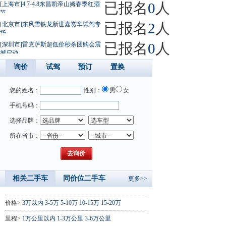
已报名
0
人
[上海市]4.7-4.8东昌凯帝山姆春季红酒
节
已报名
2
人
[北京市]东风雪铁龙新世嘉赏车试驾专
场
已报名
0
人
[深圳市]雷克萨斯超低价秒杀团购会震
撼启动
询价
试驾
预订
置换
您的姓名：
性别：
男
女
手机号码：
选择品牌：
所在省市：
相关二手车
同价位二手车
更多>>
价格>
3万以内
3-5万
5-10万
10-15万
15-20万
里程>
1万公里以内
1-3万公里
3-6万公里