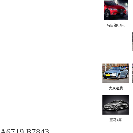
马自达CX-3
大众速腾
宝马4系
A6719|B7843