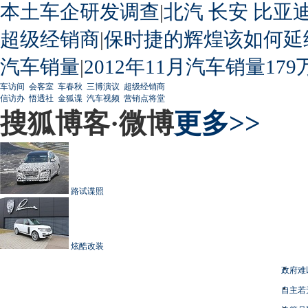
本土车企研发调查
|
北汽
长安
比亚
超级经销商
|
保时捷的辉煌该如何延
汽车销量
|
2012年11月汽车销量179
车访间
会客室
车春秋
三博演议
超级经销商
信访办
悟透社
金狐谍
汽车视频
营销点将堂
搜狐博客·微博
更多>>
路试谍照
炫酷改装
政府难
自主若