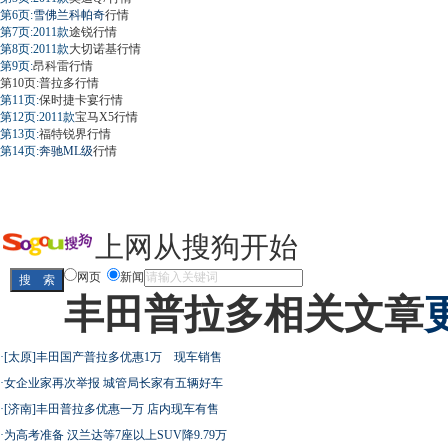
第6页:
雪佛兰科帕奇
行情
第7页:2011款
途锐
行情
第8页:2011款
大切诺基
行情
第9页:
昂科雷
行情
第10页:
普拉多
行情
第11页:
保时捷卡宴
行情
第12页:2011款
宝马X5
行情
第13页:
福特锐界
行情
第14页:
奔驰ML级
行情
上网从搜狗开始
网页
新闻
丰田普拉多相关文章
·
[太原]丰田国产普拉多优惠1万 现车销售
·
女企业家再次举报 城管局长家有五辆好车
·
[济南]丰田普拉多优惠一万 店内现车有售
·
为高考准备 汉兰达等7座以上SUV降9.79万