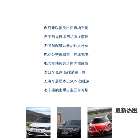
政府难以预测出租市场平衡
自主若无技术与品牌没前途
协管员配喊话器治行人违章
电动公交低成本—在线充电
概念车地位窘迫国内需谨慎
进口车低迷 高端消费下降
上海车展显本土SUV 战味浓
公车采购出手自主元年可期
最新热图