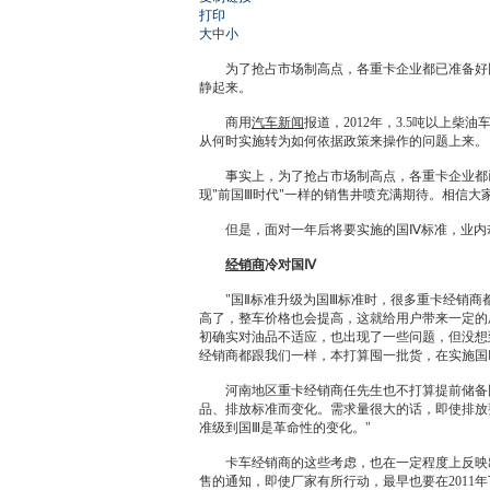
打印
大
中
小
为了抢占市场制高点，各重卡企业都已准备好国Ⅳ
静起来。
商用
汽车新闻
报道，2012年，3.5吨以
从何时实施转为如何依据政策来操作的问题上来。
事实上，为了抢占市场制高点，各重卡企业都已准
现"前国Ⅲ时代"一样的销售井喷充满期待。相信大
但是，面对一年后将要实施的国Ⅳ标准，业内
经销商
冷对国Ⅳ
"国Ⅱ标准升级为国Ⅲ标准时，很多重卡
经销商
高了，整车价格也会提高，这就给用户带来一定的压
初确实对油品不适应，也出现了一些问题，但没想
经销商
都跟我们一样，本打算囤一批货，在实施国
河南地区重卡
经销商
任先生也不打算提前储备
品、排放标准而变化。需求量很大的话，即使排放
准级到国Ⅲ是革命性的变化。"
卡车
经销商
的这些考虑，也在一定程度上反映
售的通知，即使厂家有所行动，最早也要在2011