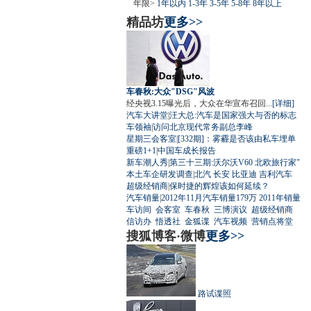
年限>
1年以内
1-3年
3-5年
5-8年
8年以上
精品坊
更多>>
车春秋:大众"DSG"风波
经央视3.15曝光后，大众在华宣布召回...
[详细]
汽车大讲堂
|
汪大总:汽车是国家强大与否的标志
车领袖
|
访问北京现代常务副总李峰
星期三会客室
|
[332期]：雾霾是否该由私车埋单
重磅1+1
|
中国车成长报告
新车潮人秀
|
第三十三期:沃尔沃V60 北欧旅行家"
本土车企研发调查
|
北汽
长安
比亚迪
吉利汽车
超级经销商
|
保时捷的辉煌该如何延续？
汽车销量
|
2012年11月汽车销量179万
2011年销量
车访间
会客室
车春秋
三博演议
超级经销商
信访办
悟透社
金狐谍
汽车视频
营销点将堂
搜狐博客·微博
更多>>
路试谍照