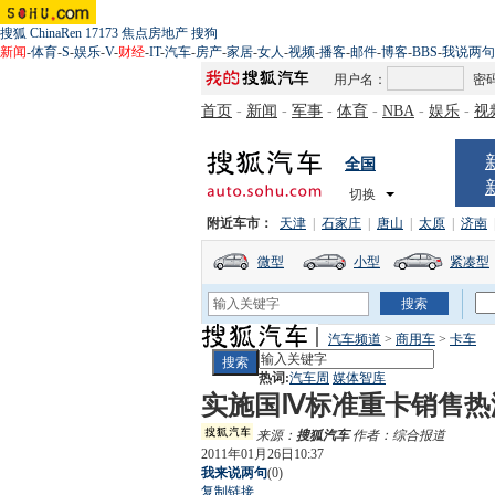
搜狐
ChinaRen
17173
焦点房地产
搜狗
新闻
-
体育
-
S
-
娱乐
-
V
-
财经
-
IT
-
汽车
-
房产
-
家居
-
女人
-
视频
-
播客
-
邮件
-
博客
-
BBS
-
我说两句
用户名：
密
首页
-
新闻
-
军事
-
体育
-
NBA
-
娱乐
-
视
全国
切换
附近车市：
天津
|
石家庄
|
唐山
|
太原
|
济南
微型
小型
紧凑型
汽车频道
>
商用车
>
卡车
热词:
汽车周
媒体智库
实施国Ⅳ标准重卡销售热
来源：
搜狐汽车
作者：综合报道
2011年01月26日10:37
我来说两句
(
0
)
复制链接