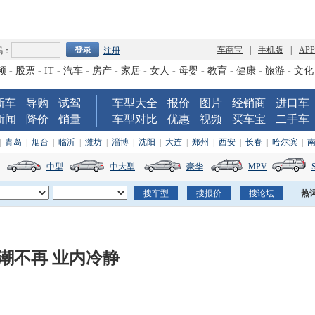
车商宝
|
手机版
|
AP
码：
注册
频
-
股票
-
IT
-
汽车
-
房产
-
家居
-
女人
-
母婴
-
教育
-
健康
-
旅游
-
文化
新车
导购
试驾
车型大全
报价
图片
经销商
进口车
新闻
降价
销量
车型对比
优惠
视频
买车宝
二手车
|
青岛
|
烟台
|
临沂
|
潍坊
|
淄博
|
沈阳
|
大连
|
郑州
|
西安
|
长春
|
哈尔滨
|
中型
中大型
豪华
MPV
热
潮不再 业内冷静