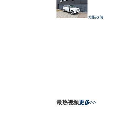
炫酷改装
最热视频
更多>>