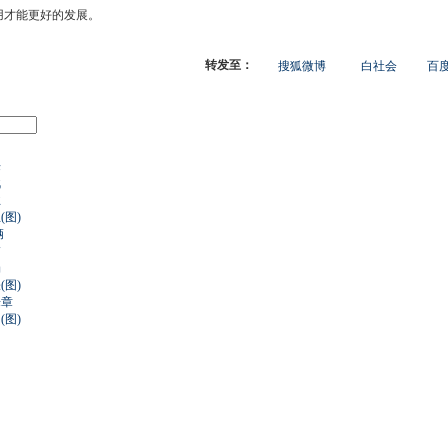
才能更好的发展。
转发至：
搜狐微博
白社会
百度
来
战
业
图)
辆
描
场
图)
乐章
图)