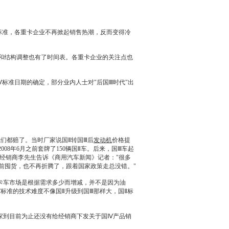
标准，各重卡企业不再掀起销售热潮，反而变得冷
局和结构调整也有了时间表。各重卡企业的关注点也
准日期的确定，部分业内人士对"后国Ⅲ时代"出
们都赔了。当时厂家说国Ⅱ转国Ⅲ后
发动机
价格提
8年6月之前套牌了150辆国Ⅱ车。后来，国Ⅲ车起
经销商
李先生告诉《商用
汽车新闻
》记者："很多
前囤货，也不再折腾了，跟着国家政策走总没错。"
卡车市场是根据需求多少而增减，并不是因为油
标准的技术难度不像国Ⅱ升级到国Ⅲ那样大，国Ⅱ标
家到目前为止还没有给
经销商
下发关于国Ⅳ产品销