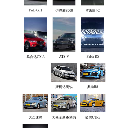
Polo GTI
迈巴赫S600
罗密欧4C
ATS-V
Fabia R5
马自达CX-3
斯柯达明锐
奥迪R8
大众速腾
大众全新桑塔纳
如虎CTR3