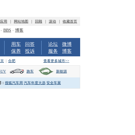
P应用
|
网站地图
|
回顾
|
滚动
|
收藏首页
-
BBS
-
博客
用车
问答
论坛
微博
保养
投诉
服务
博客
南京
|
合肥
查看更多城市>>
SUV
跑车
新能源
词：
搜狐汽车周
汽车年度大选
安全车展