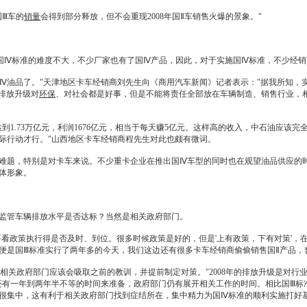
国Ⅲ车的
销量
会得到部分释放，但不会重现2008年国Ⅱ车销售火爆的景象。"
Ⅳ标准的难度不大，不少厂家也有了国Ⅳ产品，因此，对于实施国Ⅳ标准，不少
经销
Ⅳ油品了。"天津地区卡车
经销商
刘先生向《商用
汽车新闻
》记者表示："据我所知，
排放升级对
环保
、对社会都是好事，但是不能将责任全部放在车辆制造、销售行业，
到1.73万亿元，利润1676亿元，相当于每天赚5亿元。这样高的收入，中石油应该
际行动才行。"山西地区卡车
经销商
程先生对此也颇有微词。
题，特别是对卡车来说。不少重卡企业在推出国Ⅳ车型的同时也在观望油品供应的时
体形象。
管车辆排放水平是否达标？当然是相关政府部门。
政策执行得是否及时、到位。很多时候政策是好的，但是'上有政策，下有对策'，
便是国Ⅲ标准实行了两年多的今天，我们这边还有很多卡车
经销商
偷偷销售国Ⅱ产品，
政府部门应该会吸取之前的教训，并提前制定对策。"2008年的排放升级是对行业
还有一年到两年半不等的时间来准备，政府部门仍有展开相关工作的时间。相比国Ⅲ标
很集中，这有利于相关政府部门找到症结所在，集中精力为国Ⅳ标准的顺利实施打好