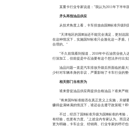
某重卡行业专家说道："我认为2011年下半年
矛头再指油品供应
从技术角度上看，卡车排放由国Ⅲ标准升级到国
"天津地区的国Ⅲ油还不能完全满足，更别说国
在这种情况下，实施国Ⅳ标准只会激化这一矛盾。
合理的。"
"不久前我看到报道，2010年中石油营业收入达
行深加工，但前提是中石油要有这个想法并付出实
油品问题一直是汽车排放升级后所面临的最大难
少针对车辆本身的非议，严重影响了卡车行业的整
相关部门当有所为
谁来督促油品供应商提供合格油品？谁来严格监
"将来国Ⅳ标准能否在真正意义上实施，关键要看
赚得盆满钵满的情况下，谁还会去遵守政策呢？即
不过，经历了国Ⅱ标准升级为国Ⅲ标准的考验，相关
有经验，也更有力度。"上述业内专家认为。而且
更为明确，卡车企业、
经销商
、行业专家的呼吁也