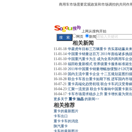
商用车市场需要宏观政策和市场调控的共同作用
上网从搜狗开始
网页
新闻
相关新闻
11-01-18
·
华菱虎年目标三万辆重卡 夯实基础赢未
11-01-14
·
中国重卡销量达百万 2011年面临诸多挑
11-01-10
·
中国重汽重卡为主 成为全系列商用车企
11-01-10
·
福田欧曼新模式 世界级重卡服务标准诞生(
11-01-10
·
2011年中国重卡销量增幅放缓预计120万
11-01-10
·
国内主流中重卡企业 十二五规划蓝图扫
10-10-28
·
联合卡车首台重卡如期下线 进军国内市
10-07-21
·
重卡高端化趋势初现 联合卡车武汉受青睐(
10-04-23
·
汇聚一流资源 联合卡车奏响中国重卡新
10-04-17
·
卡车市场需求稳步上升 重卡增长最为突出(
更多关于
重卡 油品
的新闻>>
相关推荐
重卡的最新图片
卡车出口
重卡卡车的消息
陕汽重卡
卡车的最新图片