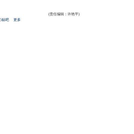
(责任编辑：许艳平)
i贴吧
更多
开
心
人
网
人
豆
网
瓣
爱
分
享