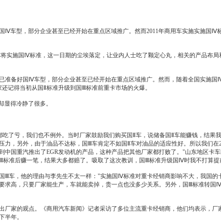
车型，部分企业甚至已经开始在重点区域推广。然而2011年商用车实施实施国Ⅳ
上柴油车将实施国Ⅳ标准，这一日期的尘埃落定，让业内人士吃了颗定心丸，相关的产品布
备好国Ⅳ车型，部分企业甚至已经开始在重点区域推广。然而，随着全国实施国Ⅳ标
家还记得当初从国Ⅱ标准升级到国Ⅲ标准前重卡市场的火爆。
却显得冷静了很多。
都吃了亏，我们也不例外。当时厂家鼓励我们购买国Ⅱ车，说储备国Ⅱ车能赚钱，结果我
力，另外，由于油品不达标，国Ⅲ车肯定不如国Ⅱ车对油品的适应性好。所以我们在200
到中国重汽推出了EGR
发动机
的产品，这种产品把其他厂家都打败了。"山东地区卡车
Ⅲ标准后赚一笔，结果大多都赔了。吸取了这次教训，国Ⅲ标准升级国Ⅳ时我不打算提
国Ⅲ车，他的理由与李先生不太一样："实施国Ⅳ标准对重卡
经销商
影响不大，我国的
要求高，只要厂家能生产，车就能卖掉，贵一点也没多少关系。另外，国Ⅲ标准转国Ⅳ
出厂家的观点。《商用
汽车新闻
》记者采访了多位主流重卡
经销商
，他们均表示，厂
年下半年。