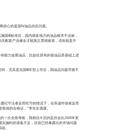
商
担心的是国Ⅳ油品供应问题。
实施国Ⅲ标准后，国内很多地方的油品根本不达标，
相关配套产业健全才能真正贯彻政策，否则就是不
完全有能力改善油品，比如在原有的柴油品质基础上进
间，尤其是在国Ⅲ车型上市后，因油品问题导致不
在遵纪守法者反而吃亏的情况下，在弄虚作假者反而
套取假的合格证。"李先生透露。
的一次全面考验，我相信今后的监控会比2008年更
准实施时的准备不足，目前已经暴露出的市场问题
基础。