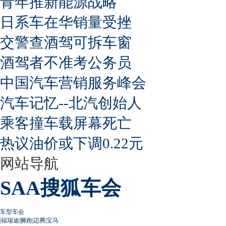
青年推新能源战略
日系车在华销量受挫
交警查酒驾可拆车窗
酒驾者不准考公务员
中国汽车营销服务峰会
汽车记忆--北汽创始人
乘客撞车载屏幕死亡
热议油价或下调0.22元
网站导航
SAA搜狐车会
车型车会
|
福瑞迪
|
狮跑
|
迈腾
|
宝马