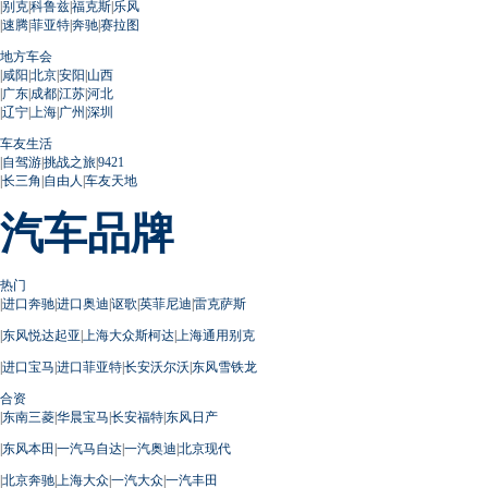
|
别克
|
科鲁兹
|
福克斯
|
乐风
|
速腾
|
菲亚特
|
奔驰
|
赛拉图
地方车会
|
咸阳
|
北京
|
安阳
|
山西
|
广东
|
成都
|
江苏
|
河北
|
辽宁
|
上海
|
广州
|
深圳
车友生活
|
自驾游
|
挑战之旅
|
9421
|
长三角
|
自由人
|
车友天地
汽车品牌
热门
|
进口奔驰
|
进口奥迪
|
讴歌
|
英菲尼迪
|
雷克萨斯
|
东风悦达起亚
|
上海大众斯柯达
|
上海通用别克
|
进口宝马
|
进口菲亚特
|
长安沃尔沃
|
东风雪铁龙
合资
|
东南三菱
|
华晨宝马
|
长安福特
|
东风日产
|
东风本田
|
一汽马自达
|
一汽奥迪
|
北京现代
|
北京奔驰
|
上海大众
|
一汽大众
|
一汽丰田