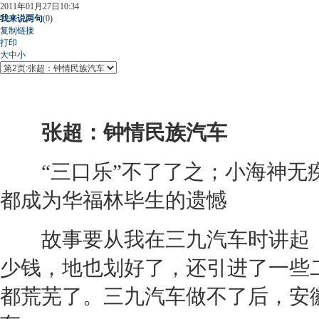
2011年01月27日10:34
我来说两句
(
0
)
复制链接
打印
大
中
小
张超：钟情民族汽车
“三口乐”不了了之；小海神无疾
都成为华福林毕生的遗憾
故事要从我在三九汽车时讲起，
少钱，地也划好了，还引进了一些
都荒芜了。三九汽车做不了后，安