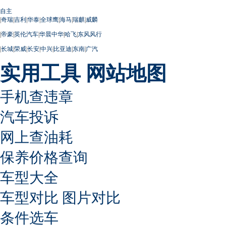
自主
|
奇瑞
|
吉利
|
华泰
|
全球鹰
|
海马
|
瑞麒
|
威麟
|
帝豪
|
英伦汽车
|
华晨中华
|
哈飞
|
东风风行
|
长城
|
荣威
|
长安
|
中兴
|
比亚迪
|
东南
|
广汽
实用工具
网站地图
手机查违章
汽车投诉
网上查油耗
保养价格查询
车型大全
车型对比
图片对比
条件选车