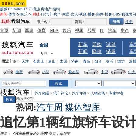
搜狐
ChinaRen
17173
焦点房地产
搜狗
新闻
-
体育
-
S
-
娱乐
-
V
-
财经
-
IT
-
汽车
-
房产
-
家居
-
女人
-
视频
-
播客
-
邮件
-
博客
-
BBS
-
我说两句
用户名：
密码：
注册
首页
-
新闻
-
军事
-
体育
-
NBA
-
娱乐
-
视频
-
股票
-
IT
-
汽车
-
房产
-
新车
导购
试驾
车
全国
新闻
降价
销量
车
切换
附近车市：
天津
|
石家庄
|
唐山
|
太原
|
济南
|
青岛
|
烟台
|
临沂
|
潍坊
|
淄
微型
小型
紧凑型
中型
中大
汽车频道
>
汽车评论
>
汽车评论
>
人物访谈
>
专家学者
热词:
汽车周
媒体智库
追忆第1辆红旗轿车设
来源：
《汽车商业评论》杂志
作者：葛帮宁