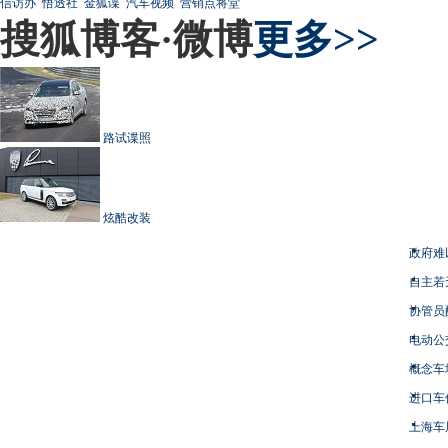
信访办
悟透社
金狐谍
汽车视频
营销点将堂
搜狐博客·微博
更多>>
路试谍照
炫酷改装
政府难
自主若
协管员
电动公
概念车
进口车
上海车