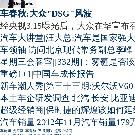
车春秋:大众"DSG"风波
经央视3.15曝光后，大众在华宣布召回
汽车大讲堂
|
汪大总:汽车是国家强
车领袖
|
访问北京现代常务副总李峰
星期三会客室
|
[332期]：雾霾是否
重磅1+1
|
中国车成长报告
新车潮人秀
|
第三十三期:沃尔沃V60
本土车企研发调查
|
北汽
长安
比亚
超级经销商
|
保时捷的辉煌该如何延
汽车销量
|
2012年11月汽车销量179
车访间
会客室
车春秋
三博演议
超级经销商