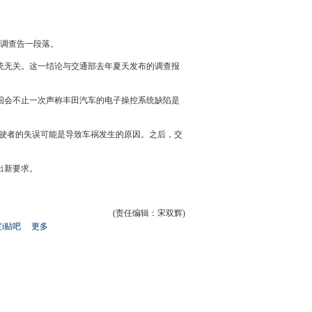
的调查告一段落。
统无关。这一结论与
交通
部去年夏天发布的调查报
国会不止一次声称
丰田汽车
的电子操控系统缺陷是
驶者的失误可能是导致车祸发生的原因。之后，
交
出新要求。
(责任编辑：宋双辉)
i贴吧
更多
开
心
人
网
人
豆
网
瓣
爱
分
享