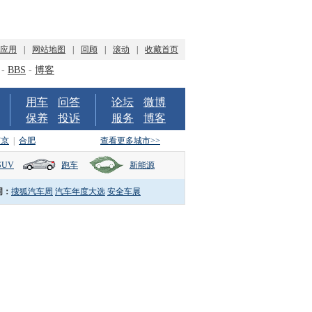
P应用
|
网站地图
|
回顾
|
滚动
|
收藏首页
-
BBS
-
博客
用车
问答
论坛
微博
保养
投诉
服务
博客
南京
|
合肥
查看更多城市>>
SUV
跑车
新能源
词：
搜狐汽车周
汽车年度大选
安全车展