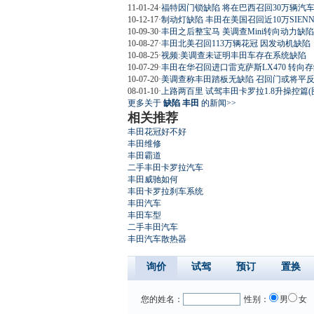
11-01-24
·
福特因门锁缺陷 将在巴西召回30万辆汽
10-12-17
·
制动灯缺陷 丰田在美国召回近10万SIEN
10-09-30
·
丰田之后整宝马 美调查Mini转向动力缺陷
10-08-27
·
丰田北美召回113万辆花冠 因发动机缺陷
10-08-25
·
视频:美调查未证明丰田车存在系统缺陷
10-07-29
·
丰田在华召回进口雷克萨斯LX470 转向
10-07-20
·
美调查称丰田踏板无缺陷 召回门或将平
08-01-10
·
上路两百里 试驾丰田卡罗拉1.8升操控篇(
更多关于
缺陷 丰田
的新闻>>
相关推荐
丰田花冠好不好
丰田维修
丰田霸道
二手丰田卡罗拉汽车
丰田威驰如何
丰田卡罗拉刹车系统
丰田汽车
丰田车型
二手丰田汽车
丰田汽车散热器
询价
试驾
预订
置换
您的姓名：
性别：
男
女