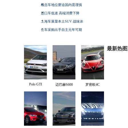
概念车地位窘迫国内需谨慎
进口车低迷 高端消费下降
上海车展显本土SUV 战味浓
公车采购出手自主元年可期
最新热图
Polo GTI
迈巴赫S600
罗密欧4C