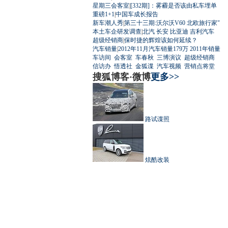
星期三会客室
|
[332期]：雾霾是否该由私车埋单
重磅1+1
|
中国车成长报告
新车潮人秀
|
第三十三期:沃尔沃V60 北欧旅行家"
本土车企研发调查
|
北汽
长安
比亚迪
吉利汽车
超级经销商
|
保时捷的辉煌该如何延续？
汽车销量
|
2012年11月汽车销量179万
2011年销量
车访间
会客室
车春秋
三博演议
超级经销商
信访办
悟透社
金狐谍
汽车视频
营销点将堂
搜狐博客·微博
更多>>
路试谍照
炫酷改装