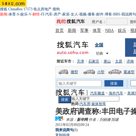
搜狐
ChinaRen
17173
焦点房地产
搜狗
新闻
-
体育
-
S
-
娱乐
-
V
-
财经
-
IT
-
汽车
-
房产
-
家居
-
女人
-
视频
-
播客
-
邮件
-
博客
-
BBS
-
我说两句
用户名：
密
首页
-
新闻
-
军事
-
体育
-
NBA
-
娱乐
-
视
全国
切换
附近车市：
天津
|
石家庄
|
唐山
|
太原
|
济南
微型
小型
紧凑型
汽车频道
>
海外汽车
>
美洲
热词:
汽车周
媒体智库
美政府调查称:丰田电子
来源：
新华网
作者：刘丽娜 阳建
2011年02月09日09:24
我来说两句
(
0
)
复制链接