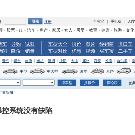
车商宝
|
手机版
|
AP
码：
注册
频
-
股票
-
IT
-
汽车
-
房产
-
家居
-
女人
-
母婴
-
教育
-
健康
-
旅游
-
文化
新车
导购
试驾
车型大全
报价
图片
经销商
进口车
新闻
降价
销量
车型对比
优惠
视频
买车宝
二手车
|
青岛
|
烟台
|
临沂
|
潍坊
|
淄博
|
沈阳
|
大连
|
郑州
|
西安
|
长春
|
哈尔滨
|
中型
中大型
豪华
MPV
热
产业新闻
操控系统没有缺陷