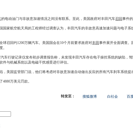
车
的电动油门与非故意加速情况之间没有联系。至此，美国政府对
丰田汽车
召回
事件
国国家航空航天局的工程师经过调查认为，
丰田汽车
的非故意高速加速问题与电子系
全球
召回
约1200万辆汽车。美国国会在10个月前要求政府对
丰田
事件展开全面调查。
度。
即汽车行驶记录仪发布初步调查报告称，未发现
丰田汽车
存在电子操控系统的缺陷，驾
软件与机械系统以及电磁干扰感受进行评估。
陷，美国监管部门说，他们将考虑对非故意加速自动做出反应的所有汽车刹车系统提
4880万美元罚款。
转发至：
搜狐微博
白社会
百度
车