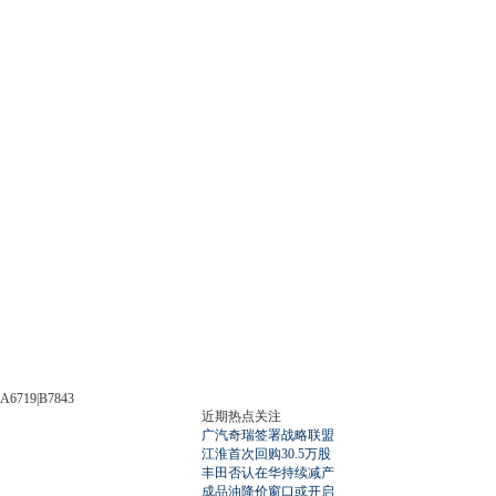
A6719|B7843
近期热点关注
广汽奇瑞签署战略联盟
江淮首次回购30.5万股
丰田否认在华持续减产
成品油降价窗口或开启