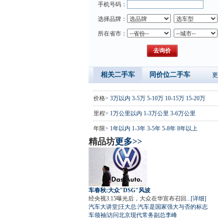
手机号码：
选择品牌：
所在省市：
相关二手车
同价位二手车
更
价格>
3万以内
3-5万
5-10万
10-15万
15-20万
里程>
1万公里以内
1-3万公里
3-6万公里
年限>
1年以内
1-3年
3-5年
5-8年
8年以上
精品坊
更多>>
车春秋:大众"DSG"风波
经央视3.15曝光后，大众在华宣布召回...
[详细]
汽车大讲堂
|
汪大总:汽车是国家强大与否的标志
车领袖
|
访问北京现代常务副总李峰