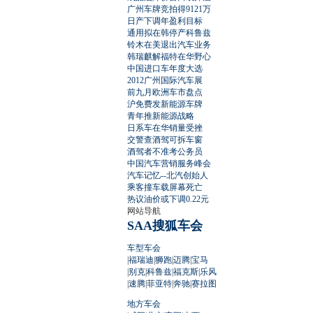
广州车牌竞拍得9121万
日产下调年盈利目标
通用拟在韩停产科鲁兹
铃木在美退出汽车业务
韩瑞麒解福特在华野心
中国进口车年度大选
2012广州国际汽车展
前九月欧洲车市盘点
沪免费发新能源车牌
青年推新能源战略
日系车在华销量受挫
交警查酒驾可拆车窗
酒驾者不准考公务员
中国汽车营销服务峰会
汽车记忆--北汽创始人
乘客撞车载屏幕死亡
热议油价或下调0.22元
网站导航
SAA搜狐车会
车型车会
|
福瑞迪
|
狮跑
|
迈腾
|
宝马
|
别克
|
科鲁兹
|
福克斯
|
乐风
|
速腾
|
菲亚特
|
奔驰
|
赛拉图
地方车会