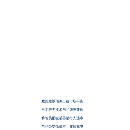
政府难以预测出租市场平衡
自主若无技术与品牌没前途
协管员配喊话器治行人违章
电动公交低成本—在线充电