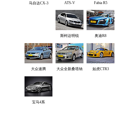
ATS-V
Fabia R5
马自达CX-3
斯柯达明锐
奥迪R8
大众速腾
大众全新桑塔纳
如虎CTR3
宝马4系