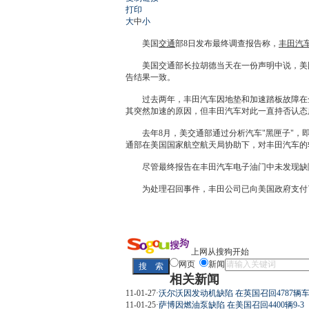
打印
大
中
小
美国
交通
部8日发布最终调查报告称，
丰田汽
美国
交通
部长拉胡德当天在一份声明中说，美
告结果一致。
过去两年，
丰田汽车
因地垫和加速踏板故障在
其突然加速的原因，但
丰田汽车
对此一直持否认态
去年8月，美
交通
部通过分析汽车"黑匣子"，
通
部在美国国家航空航天局协助下，对
丰田汽车
的
尽管最终报告在
丰田汽车
电子油门中未发现缺
为处理
召回
事件，
丰田
公司已向美国政府支付了
上网从搜狗开始
网页
新闻
相关新闻
11-01-27
·
沃尔沃因发动机缺陷 在英国召回4787辆
11-01-25
·
萨博因燃油泵缺陷 在美国召回4400辆9-3