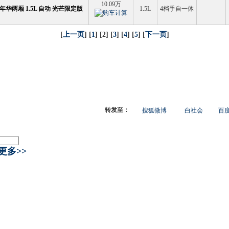
10.09万
年华两厢 1.5L 自动 光芒限定版
1.5L
4档手自一体
[
上一页
] [
1
] [2] [
3
] [
4
] [
5
] [
下一页
]
转发至：
搜狐微博
白社会
百度
更多>>