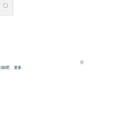
()
i贴吧
更多
开
心
人
网
人
豆
网
瓣
爱
分
享