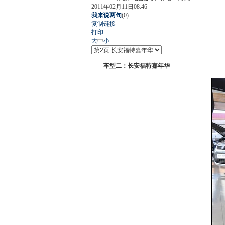
2011年02月11日08:46
我来说两句
(
0
)
复制链接
打印
大
中
小
车型二：
长安福特嘉年华