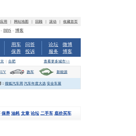
P应用
|
网站地图
|
回顾
|
滚动
|
收藏首页
-
BBS
-
博客
用车
问答
论坛
微博
保养
投诉
服务
博客
南京
|
合肥
查看更多城市>>
SUV
跑车
新能源
词：
搜狐汽车周
汽车年度大选
安全车展
评
保养
油耗
文章
论坛
二手车
底价买车