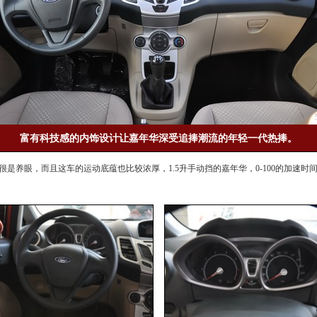
富有科技感的内饰设计让嘉年华深受追捧潮流的年轻一代热捧。
很是养眼，而且这车的运动底蕴也比较浓厚，1.5升手动挡的
嘉年华
，0-100的加速