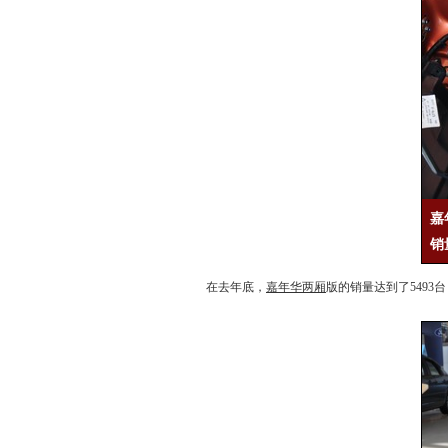
嘉
销
在去年底，
嘉年华两厢
版的销量达到了5493台