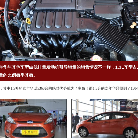
年华与其他车型由低排量发动机引导销量的销售情况不一样，1.3L车型占
量的比例微乎其微。
，其中1.5升的
嘉年华
以5363台的绝对优势成为了主角！而1.3升的
嘉年华
只得到了13