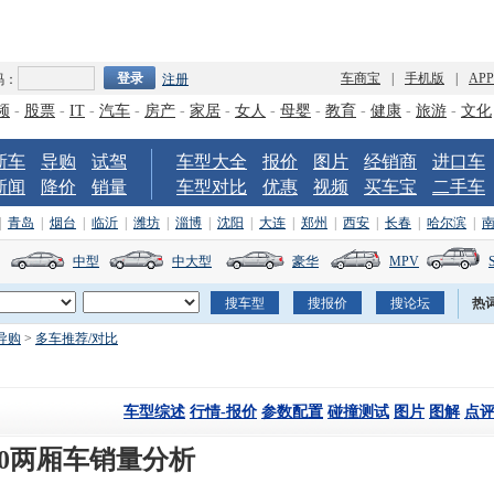
车商宝
|
手机版
|
AP
码：
注册
频
-
股票
-
IT
-
汽车
-
房产
-
家居
-
女人
-
母婴
-
教育
-
健康
-
旅游
-
文化
新车
导购
试驾
车型大全
报价
图片
经销商
进口车
新闻
降价
销量
车型对比
优惠
视频
买车宝
二手车
|
青岛
|
烟台
|
临沂
|
潍坊
|
淄博
|
沈阳
|
大连
|
郑州
|
西安
|
长春
|
哈尔滨
|
中型
中大型
豪华
MPV
热
导购
>
多车推荐/对比
车型综述
行情-报价
参数配置
碰撞测试
图片
图解
点
0两厢车销量分析