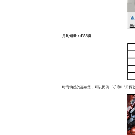
[
点
福
月均销量：4358辆
时尚动感的
嘉年华
，可以提供1.3升和1.5