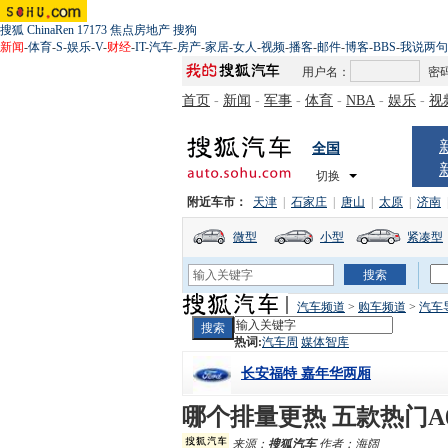
搜狐
ChinaRen
17173
焦点房地产
搜狗
新闻
-
体育
-
S
-
娱乐
-
V
-
财经
-
IT
-
汽车
-
房产
-
家居
-
女人
-
视频
-
播客
-
邮件
-
博客
-
BBS
-
我说两句
用户名：
密
首页
-
新闻
-
军事
-
体育
-
NBA
-
娱乐
-
视
全国
切换
附近车市：
天津
|
石家庄
|
唐山
|
太原
|
济南
微型
小型
紧凑型
汽车频道
>
购车频道
>
汽车
热词:
汽车周
媒体智库
长安福特 嘉年华两厢
哪个排量更热 五款热门A
来源：
搜狐汽车
作者：海阔