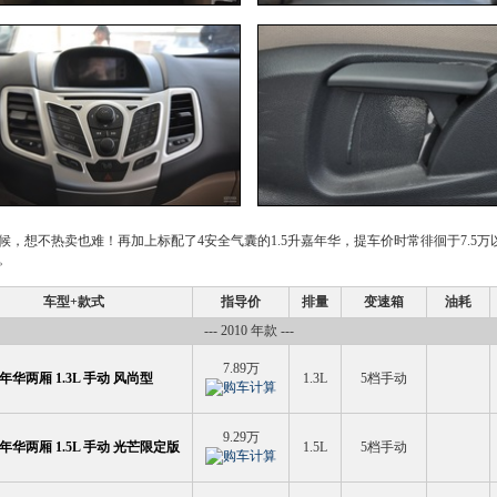
想不热卖也难！再加上标配了4安全气囊的1.5升
嘉年华
，提车价时常徘徊于7.5
。
车型+款式
指导价
排量
变速箱
油耗
--- 2010 年款 ---
7.89万
华两厢 1.3L 手动 风尚型
1.3L
5档手动
9.29万
年华两厢 1.5L 手动 光芒限定版
1.5L
5档手动