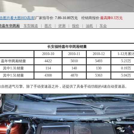
击图片看大图
|
HD高清
]厂家指导价:
7.89-10.89万元
经销商报价:
最高降0.3万元
特嘉年华两厢
车型频道
|
图片
|
评测
|
报价
|
油耗
|
车会
长安福特嘉年华两厢销量
2010-10
2010-11
2010-12
1-12月累
嘉年华两厢销量
4422
5010
5493
5.23万
其中1.3L销量
114
140
130
0.19万
其中1.5L销量
4308
4870
5363
5.04万
升两款自然进气引擎。除了手动变速器之外，还提供了具备手动功能的4速自动变速器。