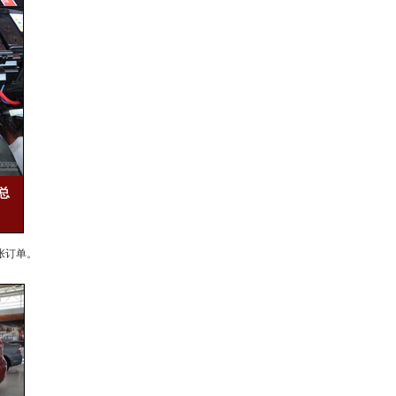
总
0张订单。