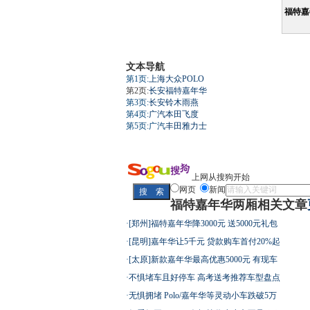
福特嘉
文本导航
第1页:
上海大众
POLO
第2页:
长安福特嘉年华
第3页:
长安铃木雨燕
第4页:
广汽本田飞度
第5页:广汽
丰田雅力士
上网从搜狗开始
网页
新闻
福特嘉年华两厢相关文章
·
[郑州]福特嘉年华降3000元 送5000元礼包
·
[昆明]嘉年华让5千元 贷款购车首付20%起
·
[太原]新款嘉年华最高优惠5000元 有现车
·
不惧堵车且好停车 高考送考推荐车型盘点
·
无惧拥堵 Polo/嘉年华等灵动小车跌破5万