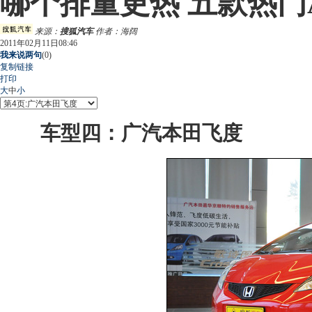
哪个排量更热 五款热门
来源：
搜狐汽车
作者：海阔
2011年02月11日08:46
我来说两句
(
0
)
复制链接
打印
大
中
小
车型四：
广汽本田飞度