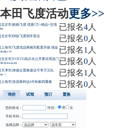
本田飞度活动
更多>>
已报名
4
人
[北京市]抢购飞度 优惠1万+精品+交强
险
已报名
0
人
[北京市]08款飞度倒车雷达
已报名
1
人
[上海市]飞度优品两厢车配置升级 现金
直降1万
已报名
0
人
[北京市]VOLVO高尔夫公开赛试驾送门
票先到先得
已报名
1
人
[天津市]来捷众置换捷达可享万元礼
包！
已报名
0
人
[上海市]东昌斯柯达4月钜献四重奏
询价
试驾
预订
置换
您的姓名：
性别：
男
女
手机号码：
选择品牌：