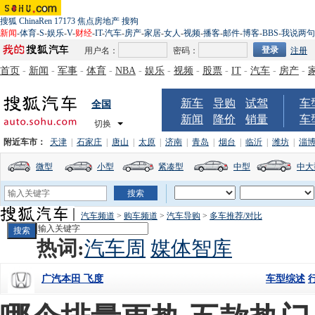
搜狐
ChinaRen
17173
焦点房地产
搜狗
新闻
-
体育
-
S
-
娱乐
-
V
-
财经
-
IT
-
汽车
-
房产
-
家居
-
女人
-
视频
-
播客
-
邮件
-
博客
-
BBS
-
我说两句
用户名：
密码：
注册
首页
-
新闻
-
军事
-
体育
-
NBA
-
娱乐
-
视频
-
股票
-
IT
-
汽车
-
房产
-
新车
导购
试驾
车
全国
新闻
降价
销量
车
切换
附近车市：
天津
|
石家庄
|
唐山
|
太原
|
济南
|
青岛
|
烟台
|
临沂
|
潍坊
|
淄
微型
小型
紧凑型
中型
中大
汽车频道
>
购车频道
>
汽车导购
>
多车推荐/对比
热词:
汽车周
媒体智库
车型综述
广汽本田 飞度