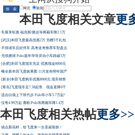
网页
新闻
本田飞度相关文章
更多
·
车展享钜惠 福克斯/骐达等两厢车降2.1万
·
[武汉]本田飞度最高优惠2万 另赠5千礼包
·
不惧堵车且好停车 高考送考推荐车型盘点
·
无惧拥堵 Polo/嘉年华等灵动小车跌破5万
·
[合肥]本田飞度现车充足 优惠现金8000元
·
曝全新本田飞度效果图 11月发布明年国产
·
[新乡]本田飞度购车优惠8000元 现车销售
·
[青岛]飞度现车足7.38起售 现金直降6千
·
适合白领上下班代步 Polo等小车5.7万起!
·
仅售4.99万起 赛欧/Polo等两厢车降1.4万
本田飞度相关热帖
更多>>
·
搞点新花样，给飞度来一次圣诞装扮！
·
飞度，我暖心的大白，谢谢你为我遮风挡雨