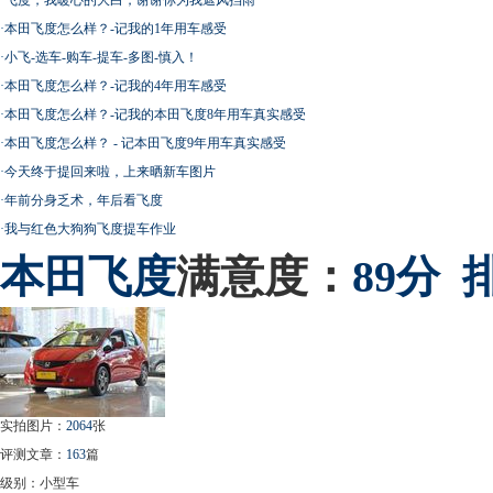
·
本田飞度怎么样？-记我的1年用车感受
·
小飞-选车-购车-提车-多图-慎入！
·
本田飞度怎么样？-记我的4年用车感受
·
本田飞度怎么样？-记我的本田飞度8年用车真实感受
·
本田飞度怎么样？ - 记本田飞度9年用车真实感受
·
今天终于提回来啦，上来晒新车图片
·
年前分身乏术，年后看飞度
·
我与红色大狗狗飞度提车作业
本田
飞度
满意度：
89分
实拍图片：
2064
张
评测文章：
163
篇
级别：小型车