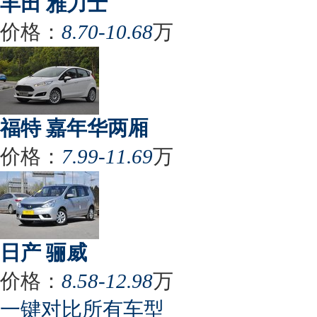
丰田 雅力士
价格：
8.70-10.68
万
福特 嘉年华两厢
价格：
7.99-11.69
万
日产 骊威
价格：
8.58-12.98
万
一键对比所有车型