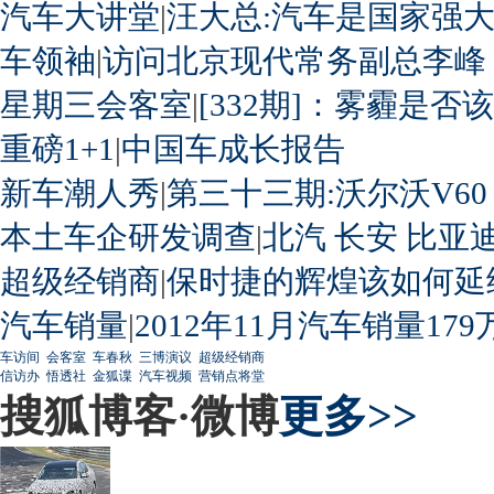
汽车大讲堂
|
汪大总:汽车是国家强
车领袖
|
访问北京现代常务副总李峰
星期三会客室
|
[332期]：雾霾是否
重磅1+1
|
中国车成长报告
新车潮人秀
|
第三十三期:沃尔沃V60
本土车企研发调查
|
北汽
长安
比亚
超级经销商
|
保时捷的辉煌该如何延
汽车销量
|
2012年11月汽车销量179
车访间
会客室
车春秋
三博演议
超级经销商
信访办
悟透社
金狐谍
汽车视频
营销点将堂
搜狐博客·微博
更多>>