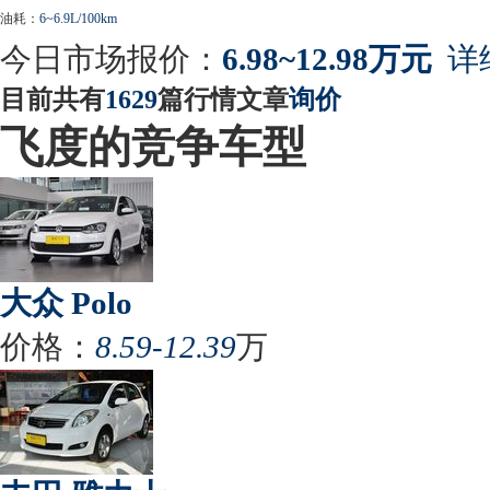
油耗：
6~6.9L/100km
今日市场报价：
6.98~12.98万元
详
目前共有
1629
篇行情文章
询价
飞度的竞争车型
大众 Polo
价格：
8.59-12.39
万