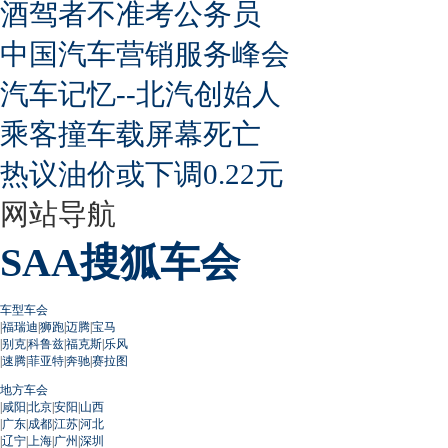
酒驾者不准考公务员
中国汽车营销服务峰会
汽车记忆--北汽创始人
乘客撞车载屏幕死亡
热议油价或下调0.22元
网站导航
SAA搜狐车会
车型车会
|
福瑞迪
|
狮跑
|
迈腾
|
宝马
|
别克
|
科鲁兹
|
福克斯
|
乐风
|
速腾
|
菲亚特
|
奔驰
|
赛拉图
地方车会
|
咸阳
|
北京
|
安阳
|
山西
|
广东
|
成都
|
江苏
|
河北
|
辽宁
|
上海
|
广州
|
深圳