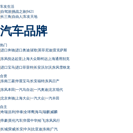
车友生活
|
自驾游
|
挑战之旅
|
9421
|
长三角
|
自由人
|
车友天地
汽车品牌
热门
|
进口奔驰
|
进口奥迪
|
讴歌
|
英菲尼迪
|
雷克萨斯
|
东风悦达起亚
|
上海大众斯柯达
|
上海通用别克
|
进口宝马
|
进口菲亚特
|
长安沃尔沃
|
东风雪铁龙
合资
|
东南三菱
|
华晨宝马
|
长安福特
|
东风日产
|
东风本田
|
一汽马自达
|
一汽奥迪
|
北京现代
|
北京奔驰
|
上海大众
|
一汽大众
|
一汽丰田
自主
|
奇瑞
|
吉利
|
华泰
|
全球鹰
|
海马
|
瑞麒
|
威麟
|
帝豪
|
英伦汽车
|
华晨中华
|
哈飞
|
东风风行
|
长城
|
荣威
|
长安
|
中兴
|
比亚迪
|
东南
|
广汽