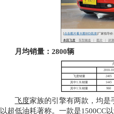
[
点击图片看大图
|
HD高清
]厂家指导价:
本田飞度
车型频道
|
图片
|
评
月均销量：2800辆
2010-10
飞度销量
2405
其中1.3L销量
1445
其中1.5L销量
960
飞度
家族的引擎有两款，均是
以超低油耗著称。一款是1500
CC
以