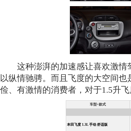
这种澎湃的加速感让喜欢激情驾
以纵情驰骋。而且
飞度
的大空间也
俭、有激情的消费者，对于1.5升
飞
车型+款式
本田飞度 1.3L 手动 舒适版