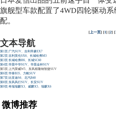
日本爱信出品的五前速手自一体
变
旗舰型车款配置了4WD四轮驱动系统
配。
[
上一页
] [
1
] [
2
] [
文本导航
第1页:广汽SUV、吉利帝豪EX7
第2页:吉利英伦SX6、长城哈弗M3
第3页:长城哈弗H6、长城SC60
第4页:华晨中华SUV、华晨金杯SUV
第5页:上汽荣威W5、东风裕隆纳智捷SUV
第6页:华泰B35、力帆SUV
第7页:比亚迪S6、北汽B40
第8页:东风风行SUV、长安SUV
第9页:奇瑞瑞麒X3、威麟X5、瑞麒X6
微博推荐