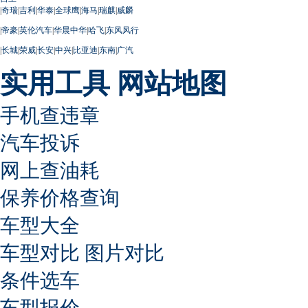
|
奇瑞
|
吉利
|
华泰
|
全球鹰
|
海马
|
瑞麒
|
威麟
|
帝豪
|
英伦汽车
|
华晨中华
|
哈飞
|
东风风行
|
长城
|
荣威
|
长安
|
中兴
|
比亚迪
|
东南
|
广汽
实用工具
网站地图
手机查违章
汽车投诉
网上查油耗
保养价格查询
车型大全
车型对比
图片对比
条件选车
车型报价