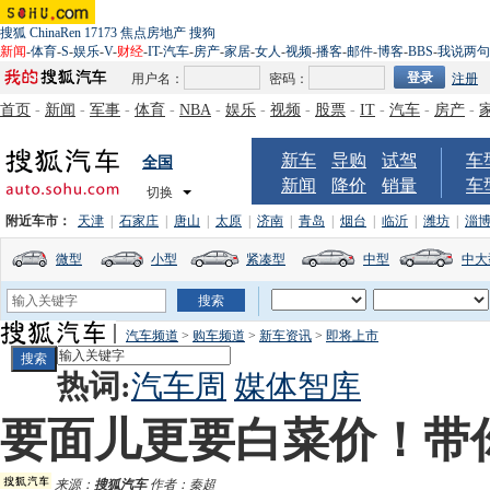
搜狐
ChinaRen
17173
焦点房地产
搜狗
新闻
-
体育
-
S
-
娱乐
-
V
-
财经
-
IT
-
汽车
-
房产
-
家居
-
女人
-
视频
-
播客
-
邮件
-
博客
-
BBS
-
我说两句
用户名：
密码：
注册
首页
-
新闻
-
军事
-
体育
-
NBA
-
娱乐
-
视频
-
股票
-
IT
-
汽车
-
房产
-
新车
导购
试驾
车
全国
新闻
降价
销量
车
切换
附近车市：
天津
|
石家庄
|
唐山
|
太原
|
济南
|
青岛
|
烟台
|
临沂
|
潍坊
|
淄
微型
小型
紧凑型
中型
中大
汽车频道
>
购车频道
>
新车资讯
>
即将上市
热词:
汽车周
媒体智库
要面儿更要白菜价！带
来源：
搜狐汽车
作者：秦超