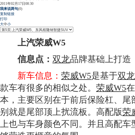
2011年02月17日08:30
我来说两句
(
0
)
复制链接
打印
大
中
小
上汽荣威W5
信息点：
双龙
品牌基础上打造
新车信息：
荣威W5
是基于
双龙
款车有很多的相似之处。
荣威W5
在
本，主要区别在于前后保险杠、尾
别就是尾部顶上扰流板。高配版
荣
上也与车身颜色不同。并且高配车