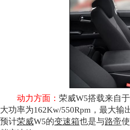
动力方面：
荣威W5
搭载来自于
大功率为162Kw/550Rpm，最大输出
预计
荣威
W5的
变速箱
也是与
路帝
使