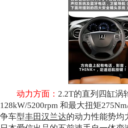
动力方面：
2.2T的直列四缸涡
128kW/5200rpm 和最大扭矩275
争车型
丰田汉兰达
的动力性能势均力敌