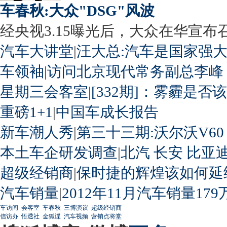
车春秋:大众"DSG"风波
经央视3.15曝光后，大众在华宣布召回
汽车大讲堂
|
汪大总:汽车是国家强
车领袖
|
访问北京现代常务副总李峰
星期三会客室
|
[332期]：雾霾是否
重磅1+1
|
中国车成长报告
新车潮人秀
|
第三十三期:沃尔沃V60
本土车企研发调查
|
北汽
长安
比亚
超级经销商
|
保时捷的辉煌该如何延
汽车销量
|
2012年11月汽车销量179
车访间
会客室
车春秋
三博演议
超级经销商
信访办
悟透社
金狐谍
汽车视频
营销点将堂