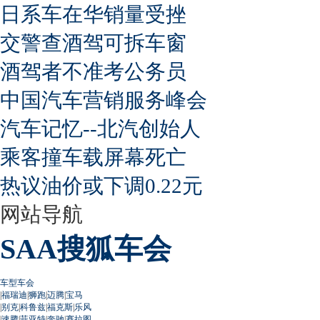
日系车在华销量受挫
交警查酒驾可拆车窗
酒驾者不准考公务员
中国汽车营销服务峰会
汽车记忆--北汽创始人
乘客撞车载屏幕死亡
热议油价或下调0.22元
网站导航
SAA搜狐车会
车型车会
|
福瑞迪
|
狮跑
|
迈腾
|
宝马
|
别克
|
科鲁兹
|
福克斯
|
乐风
|
速腾
|
菲亚特
|
奔驰
|
赛拉图