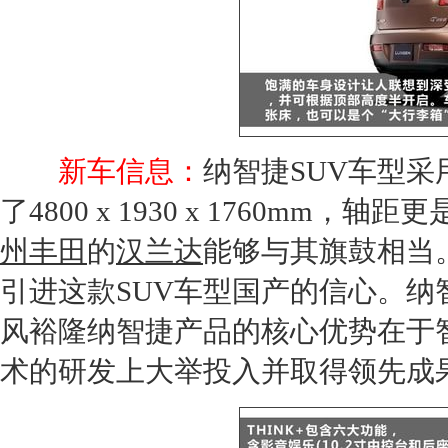
新车信息：
纳智捷
SUV
车型采
了4800 x 1930 x 1760mm，
州丰田
的
汉兰达
能够与其旗鼓相当
引进这款
SUV
车型国产的信心。纳
风裕隆纳智捷产品的核心优势在于
术的研发上大举投入并取得领先成