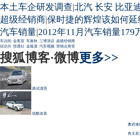
本土车企研发调查
|
北汽
长安
比亚
超级经销商
|
保时捷的辉煌该如何延
汽车销量
|
2012年11月汽车销量179
车访间
会客室
车春秋
三博演议
超级经销商
信访办
悟透社
金狐谍
汽车视频
营销点将堂
搜狐博客·微博
更多>>
路试谍照
炫酷改装
政府难
自主若