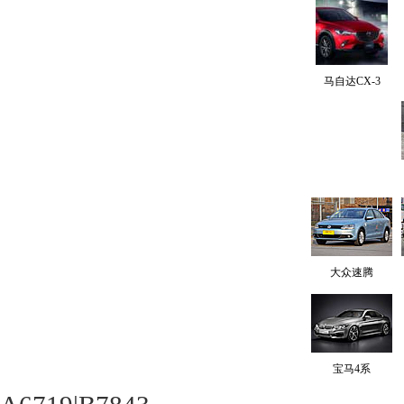
马自达CX-3
大众速腾
宝马4系