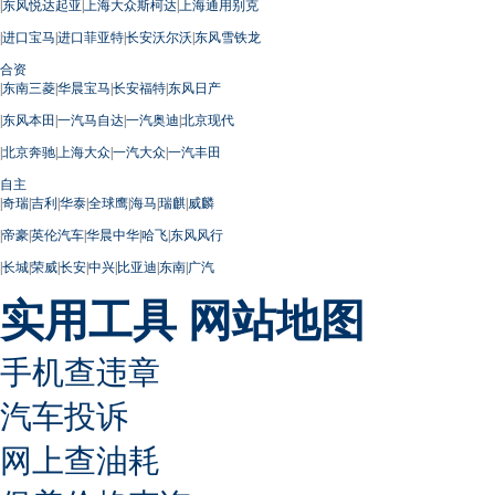
|
东风悦达起亚
|
上海大众斯柯达
|
上海通用别克
|
进口宝马
|
进口菲亚特
|
长安沃尔沃
|
东风雪铁龙
合资
|
东南三菱
|
华晨宝马
|
长安福特
|
东风日产
|
东风本田
|
一汽马自达
|
一汽奥迪
|
北京现代
|
北京奔驰
|
上海大众
|
一汽大众
|
一汽丰田
自主
|
奇瑞
|
吉利
|
华泰
|
全球鹰
|
海马
|
瑞麒
|
威麟
|
帝豪
|
英伦汽车
|
华晨中华
|
哈飞
|
东风风行
|
长城
|
荣威
|
长安
|
中兴
|
比亚迪
|
东南
|
广汽
实用工具
网站地图
手机查违章
汽车投诉
网上查油耗