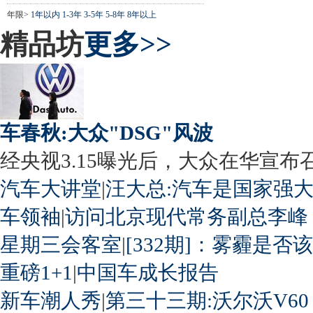
年限>
1年以内
1-3年
3-5年
5-8年
8年以上
精品坊
更多>>
车春秋:大众"DSG"风波
经央视3.15曝光后，大众在华宣布召回
汽车大讲堂
|
汪大总:汽车是国家强
车领袖
|
访问北京现代常务副总李峰
星期三会客室
|
[332期]：雾霾是否
重磅1+1
|
中国车成长报告
新车潮人秀
|
第三十三期:沃尔沃V60