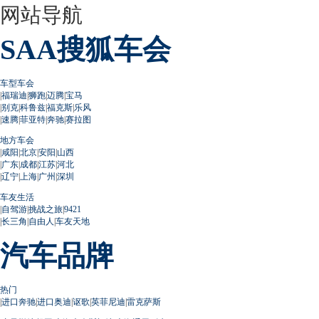
网站导航
SAA搜狐车会
车型车会
|
福瑞迪
|
狮跑
|
迈腾
|
宝马
|
别克
|
科鲁兹
|
福克斯
|
乐风
|
速腾
|
菲亚特
|
奔驰
|
赛拉图
地方车会
|
咸阳
|
北京
|
安阳
|
山西
|
广东
|
成都
|
江苏
|
河北
|
辽宁
|
上海
|
广州
|
深圳
车友生活
|
自驾游
|
挑战之旅
|
9421
|
长三角
|
自由人
|
车友天地
汽车品牌
热门
|
进口奔驰
|
进口奥迪
|
讴歌
|
英菲尼迪
|
雷克萨斯