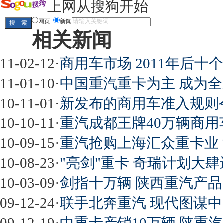
上网从搜狗开始
网页
新闻
相关新闻
11-02-12
·
商用车市场 2011年后
11-01-10
·
中国重汽重卡为主 成为
10-11-01
·
新发布的商用车准入规则
10-10-11
·
重汽成都王牌40万辆商
10-09-15
·
重汽抢购上海汇众重卡业 
10-08-23
·
"亮剑"重卡 奇瑞计划大
10-03-09
·
剑指十万辆 陕西重汽产
09-12-24
·
联手北奔重汽 现代图谋
09-12-19
·
中重卡产销10万辆 陕重汽