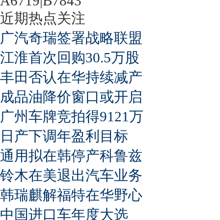
A6719|B7843
近期热点关注
广汽奇瑞签署战略联盟
江淮首次回购30.5万股
丰田否认在华持续减产
成品油降价窗口或开启
广州车牌竞拍得9121万
日产下调年盈利目标
通用拟在韩停产科鲁兹
铃木在美退出汽车业务
韩瑞麒解福特在华野心
中国进口车年度大选