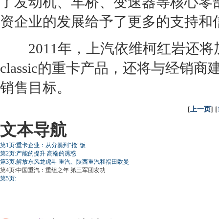
了
发动机
、车桥、变速器等核心零
资企业的发展给予了更多的支持和
2011年，上汽
依维柯
红岩还将
classic的重卡产品，还将与
经销商
销售目标。
[
上一页
] [
文本导航
第1页:重卡企业：从分羹到"抢"饭
第2页:产能的提升 高端的诱惑
第3页:解放东风龙虎斗 重汽、陕西重汽和福田欧曼
第4页:中国重汽：重组之年 第三军团发功
第5页: