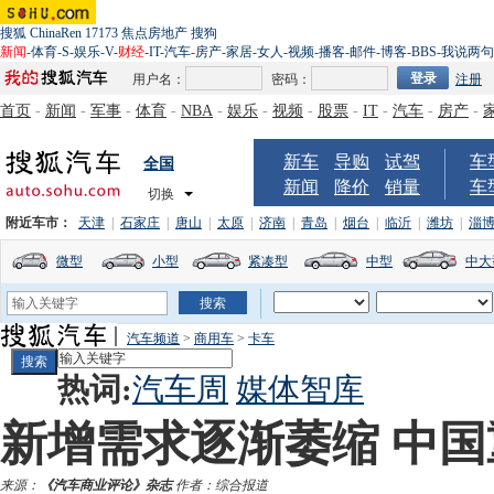
搜狐
ChinaRen
17173
焦点房地产
搜狗
新闻
-
体育
-
S
-
娱乐
-
V
-
财经
-
IT
-
汽车
-
房产
-
家居
-
女人
-
视频
-
播客
-
邮件
-
博客
-
BBS
-
我说两句
用户名：
密码：
注册
首页
-
新闻
-
军事
-
体育
-
NBA
-
娱乐
-
视频
-
股票
-
IT
-
汽车
-
房产
-
新车
导购
试驾
车
全国
新闻
降价
销量
车
切换
附近车市：
天津
|
石家庄
|
唐山
|
太原
|
济南
|
青岛
|
烟台
|
临沂
|
潍坊
|
淄
微型
小型
紧凑型
中型
中大
汽车频道
>
商用车
>
卡车
热词:
汽车周
媒体智库
新增需求逐渐萎缩 中
来源：
《汽车商业评论》杂志
作者：综合报道