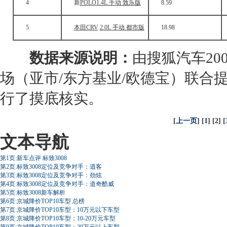
4
新
POLO
1.4L 手动 致乐版
8.59
5
本田CRV
2.0L 手动 都市版
18.98
1
数据来源说明：
由搜狐汽车20
场（亚市/东方基业/欧德宝）联合
行了摸底核实。
[
上一页
] [
1
] [
2
] [
文本导航
第1页:新车点评 标致3008
第2页:标致3008定位及竞争对手：逍客
第3页:标致3008定位及竞争对手：劲炫
第4页:标致3008定位及竞争对手：道奇酷威
第5页:标致3008新车解析
第6页:京城降价TOP10车型 总榜
第7页:京城降价TOP10车型：10万元以下车型
第8页:京城降价TOP10车型：10-20万元车型