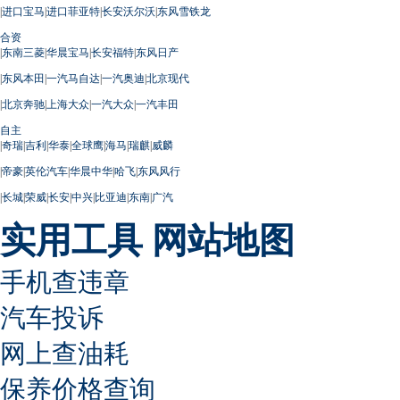
|
进口宝马
|
进口菲亚特
|
长安沃尔沃
|
东风雪铁龙
合资
|
东南三菱
|
华晨宝马
|
长安福特
|
东风日产
|
东风本田
|
一汽马自达
|
一汽奥迪
|
北京现代
|
北京奔驰
|
上海大众
|
一汽大众
|
一汽丰田
自主
|
奇瑞
|
吉利
|
华泰
|
全球鹰
|
海马
|
瑞麒
|
威麟
|
帝豪
|
英伦汽车
|
华晨中华
|
哈飞
|
东风风行
|
长城
|
荣威
|
长安
|
中兴
|
比亚迪
|
东南
|
广汽
实用工具
网站地图
手机查违章
汽车投诉
网上查油耗
保养价格查询