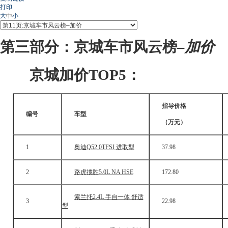
打印
大
中
小
第三部分：京城车市风云榜
–加价
京城加价TOP5：
指导价格
编号
车型
（万元）
1
奥迪Q5
2.0TFSI 进取型
37.98
4
2
路虎揽胜
5.0L NA HSE
172.80
1
索兰托
2.4L 手自一体 舒适
3
22.98
2
型