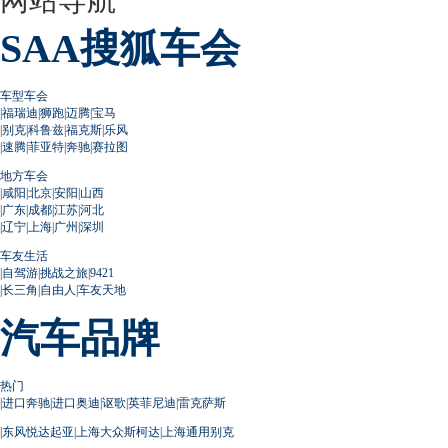
SAA搜狐车会
车型车会
|
福瑞迪
|
狮跑
|
迈腾
|
宝马
|
别克
|
科鲁兹
|
福克斯
|
乐风
|
速腾
|
菲亚特
|
奔驰
|
赛拉图
地方车会
|
咸阳
|
北京
|
安阳
|
山西
|
广东
|
成都
|
江苏
|
河北
|
辽宁
|
上海
|
广州
|
深圳
车友生活
|
自驾游
|
挑战之旅
|
9421
|
长三角
|
自由人
|
车友天地
汽车品牌
热门
|
进口奔驰
|
进口奥迪
|
讴歌
|
英菲尼迪
|
雷克萨斯
|
东风悦达起亚
|
上海大众斯柯达
|
上海通用别克