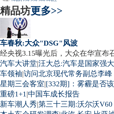
精品坊
更多>>
车春秋:大众"DSG"风波
经央视3.15曝光后，大众在华宣布召回
汽车大讲堂
|
汪大总:汽车是国家强
车领袖
|
访问北京现代常务副总李峰
星期三会客室
|
[332期]：雾霾是否
重磅1+1
|
中国车成长报告
新车潮人秀
|
第三十三期:沃尔沃V60