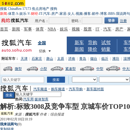
搜狐
ChinaRen
17173
焦点房地产
搜狗
新闻
-
体育
-
S
-
娱乐
-
V
-
财经
-
IT
-
汽车
-
房产
-
家居
-
女人
-
视频
-
播客
-
邮件
-
博客
-
BBS
-
我说两句
用户名：
密码：
注册
首页
-
新闻
-
军事
-
体育
-
NBA
-
娱乐
-
视频
-
股票
-
IT
-
汽车
-
房产
-
新车
导购
试驾
车
全国
新闻
降价
销量
车
切换
附近车市：
天津
|
石家庄
|
唐山
|
太原
|
济南
|
青岛
|
烟台
|
临沂
|
潍坊
|
淄
微型
小型
紧凑型
中型
中大
汽车频道
>
购车频道
>
汽车导购
>
新车面对面
热词:
汽车周
媒体智库
解析:标致3008及竞争车型 京城车价TOP10
来源：
搜狐汽车
作者：综合报道
2011年02月18日18:19
我来说两句
(
0
)
复制链接