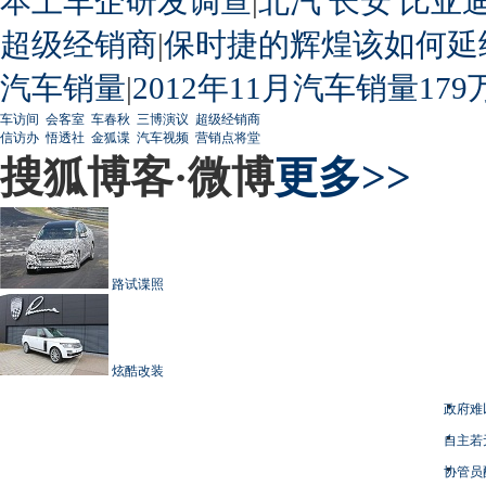
本土车企研发调查
|
北汽
长安
比亚
超级经销商
|
保时捷的辉煌该如何延
汽车销量
|
2012年11月汽车销量179
车访间
会客室
车春秋
三博演议
超级经销商
信访办
悟透社
金狐谍
汽车视频
营销点将堂
搜狐博客·微博
更多>>
路试谍照
炫酷改装
政府难
自主若
协管员