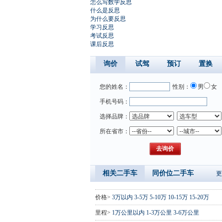
怎么写数学反思
什么是反思
为什么要反思
学习反思
考试反思
课后反思
询价
试驾
预订
置换
您的姓名：
性别：
男
女
手机号码：
选择品牌：
所在省市：
相关二手车
同价位二手车
更
价格>
3万以内
3-5万
5-10万
10-15万
15-20万
里程>
1万公里以内
1-3万公里
3-6万公里