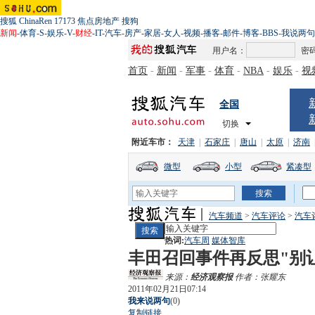
搜狐
ChinaRen
17173
焦点房地产
搜狗
新闻
-
体育
-
S
-
娱乐
-
V
-
财经
-
IT
-
汽车
-
房产
-
家居
-
女人
-
视频
-
播客
-
邮件
-
博客
-
BBS
-
我说两句
用户名：
密
首页
-
新闻
-
军事
-
体育
-
NBA
-
娱乐
-
视
全国
切换
附近车市：
天津
|
石家庄
|
唐山
|
太原
|
济南
微型
小型
紧凑型
汽车频道
>
汽车评论
>
汽车
热词:
汽车周
媒体智库
丰田召回事件再反思"别让
来源：
经济观察报
作者：张耀东
2011年02月21日07:14
我来说两句
(
0
)
复制链接