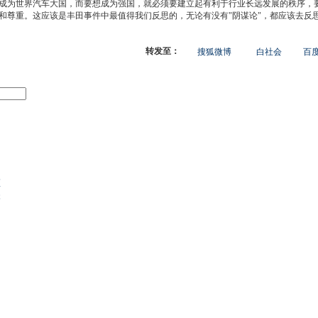
为世界汽车大国，而要想成为强国，就必须要建立起有利于行业长远发展的秩序，要
和尊重。这应该是
丰田
事件中最值得我们反思的，无论有没有"阴谋论"，都应该去反
转发至：
搜狐微博
白社会
百度
区
失