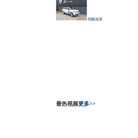
炫酷改装
最热视频
更多>>