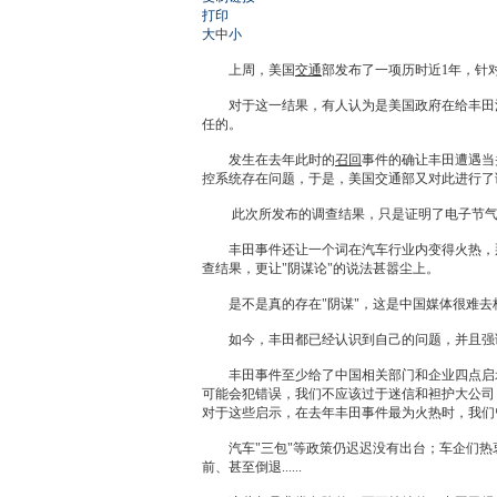
打印
大
中
小
上周，美国
交通
部发布了一项历时近1年，针
对于这一结果，有人认为是美国政府在给
丰田
任的。
发生在去年此时的
召回
事件的确让
丰田
遭遇当
控系统存在问题，于是，美国
交通
部又对此进行了
此次所发布的调查结果，只是证明了电子节气
丰田
事件还让一个词在汽车行业内变得火热，
查结果，更让"阴谋论"的说法甚嚣尘上。
是不是真的存在"阴谋"，这是中国媒体很难去
如今，
丰田
都已经认识到自己的问题，并且强
丰田
事件至少给了中国相关部门和企业四点启
可能会犯错误，我们不应该过于迷信和袒护大公司
对于这些启示，在去年
丰田
事件最为火热时，我们
汽车"三包"等政策仍迟迟没有出台；车企们热衷
前、甚至倒退......