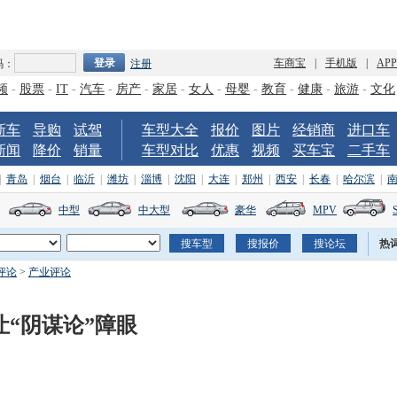
车商宝
|
手机版
|
AP
码：
注册
频
-
股票
-
IT
-
汽车
-
房产
-
家居
-
女人
-
母婴
-
教育
-
健康
-
旅游
-
文化
新车
导购
试驾
车型大全
报价
图片
经销商
进口车
新闻
降价
销量
车型对比
优惠
视频
买车宝
二手车
|
青岛
|
烟台
|
临沂
|
潍坊
|
淄博
|
沈阳
|
大连
|
郑州
|
西安
|
长春
|
哈尔滨
|
中型
中大型
豪华
MPV
热
评论
>
产业评论
“阴谋论”障眼