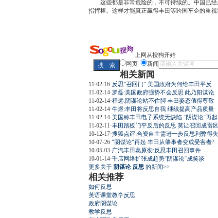
这些都是非常危险的，不可持续的。中国已经成
指挥棒。这样才能真正赢得
丰田
等跨国车企的重视
上网从搜狗开始
网页
新闻
相关新闻
11-02-16
·
反思"召回门" 美国政府为何给丰田平反
11-02-14
·
罗磊:美国政府强势不会反思 此乃阳谋论
11-02-14
·
程远:阴谋论站不住脚 丰田姿态值得尊敬
11-02-14
·
牛煜:丰田将反思自我 继续提高产品质量
11-02-14
·
美国称丰田电子系统无缺陷 "阴谋论"再起
11-02-11
·
丰田踏板门平反后的反思 莫让召回成雷
10-12-17
·
搜狐点评:合资自主需进一步反思利弊得
10-07-26
·
"阴谋论"再起 丰田从肇事者变成受害者?
10-05-03
·
广汽丰田葛原彻:反思丰田召回事件
10-01-14
·
千店网络扩张成趋势"阴谋论"成笑谈
更多关于
阴谋论 反思
的新闻>>
相关推荐
如何反思
英语课堂教学反思
政府阴谋论
教学反思