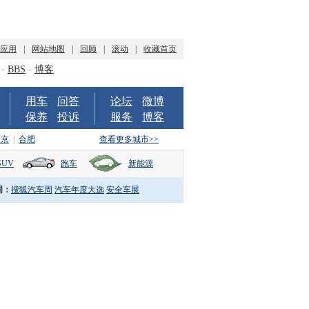
P应用
|
网站地图
|
回顾
|
滚动
|
收藏首页
-
BBS
-
博客
用车
问答
论坛
微博
保养
投诉
服务
博客
南京
|
合肥
查看更多城市>>
SUV
跑车
新能源
词：
搜狐汽车周
汽车年度大选
安全车展