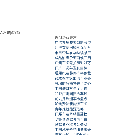
A6719|B7843
近期热点关注
广汽奇瑞签署战略联盟
江淮首次回购30.5万股
丰田否认在华持续减产
成品油降价窗口或开启
广州车牌竞拍得9121万
日产下调年盈利目标
通用拟在韩停产科鲁兹
铃木在美退出汽车业务
韩瑞麒解福特在华野心
中国进口车年度大选
2012广州国际汽车展
前九月欧洲车市盘点
沪免费发新能源车牌
青年推新能源战略
日系车在华销量受挫
交警查酒驾可拆车窗
酒驾者不准考公务员
中国汽车营销服务峰会
汽车记忆--北汽创始人