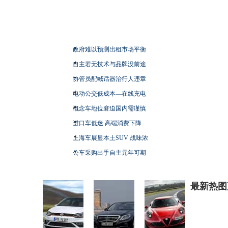
政府难以预测出租市场平衡
自主若无技术与品牌没前途
协管员配喊话器治行人违章
电动公交低成本—在线充电
概念车地位窘迫国内需谨慎
进口车低迷 高端消费下降
上海车展显本土SUV 战味浓
公车采购出手自主元年可期
最新热图