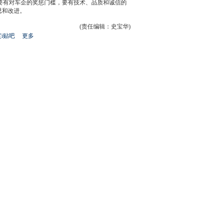
有对车企的奖惩门槛，要有技术、品质和诚信的
思和改进。
(责任编辑：史宝华)
i贴吧
更多
开
心
人
网
人
豆
网
瓣
爱
分
享