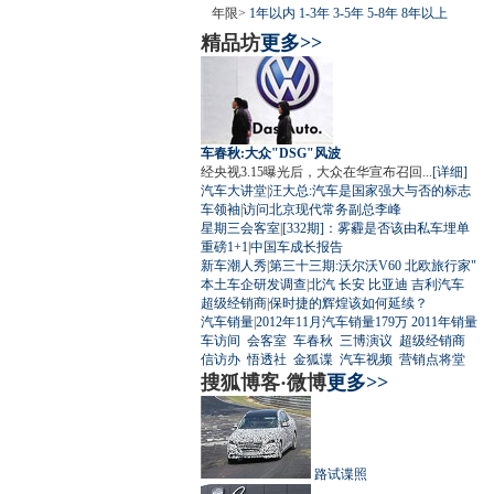
年限>
1年以内
1-3年
3-5年
5-8年
8年以上
精品坊
更多>>
车春秋:大众"DSG"风波
经央视3.15曝光后，大众在华宣布召回...
[详细]
汽车大讲堂
|
汪大总:汽车是国家强大与否的标志
车领袖
|
访问北京现代常务副总李峰
星期三会客室
|
[332期]：雾霾是否该由私车埋单
重磅1+1
|
中国车成长报告
新车潮人秀
|
第三十三期:沃尔沃V60 北欧旅行家"
本土车企研发调查
|
北汽
长安
比亚迪
吉利汽车
超级经销商
|
保时捷的辉煌该如何延续？
汽车销量
|
2012年11月汽车销量179万
2011年销量
车访间
会客室
车春秋
三博演议
超级经销商
信访办
悟透社
金狐谍
汽车视频
营销点将堂
搜狐博客·微博
更多>>
路试谍照