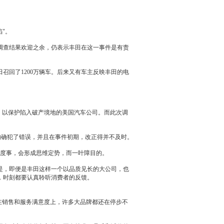
陷"。
调查结果欢迎之余，仍表示
丰田
在这一事件是有责
田
召回
了1200万辆车。后来又有车主反映
丰田
的电
，以保护陷入破产境地的美国汽车公司。而此次调
的确犯了错误，并且在事件初期，改正得并不及时。
"度事，会形成思维定势，而一叶障目的。
是，即便是
丰田
这样一个以品质见长的大公司，也
，时刻都要认真聆听消费者的反馈。
在销售和服务满意度上，许多大品牌都还在停步不