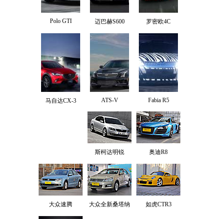
Polo GTI
迈巴赫S600
罗密欧4C
ATS-V
Fabia R5
马自达CX-3
斯柯达明锐
奥迪R8
大众速腾
大众全新桑塔纳
如虎CTR3