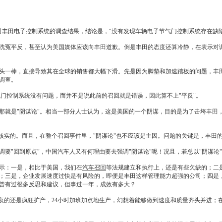
对
丰田
电子控制系统的调查结果，结论是，"没有发现车辆电子节气门控制系统存在缺
洗冤平反，甚至认为美国媒体应该向
丰田
道歉。倒是
丰田
的态度还算冷静，在表示对
头一棒，直接导致其在全球的销售都大幅下滑。先是因为脚垫和加速踏板的问题，
丰
调查。
门控制系统没有问题，而并不是说此前的
召回
就是错误，因此算不上"平反"。
那就是"阴谋论"。相当一部分人士认为，这是美国的一个阴谋，目的是为了击垮
丰田
核实的。而且，在整个
召回
事件里，"阴谋论"也不应该是主因。问题的关键是，
丰田
调要"回到原点"，中国汽车人又有何理由要去强调"阴谋论"呢！况且，若总以"阴谋论
示：一是，相比于美国，我们在
汽车召回
等法规建立和执行上，还是有些欠缺的；二
；三是，企业发展速度过快是有风险的，即便是
丰田
这样管理能力超强的公司；四是
曾有过很多反思和建议，但事过一年，成效有多大？
的还是疯狂扩产，24小时加班加点地生产，幻想着能够做到速度和质量齐头并进；