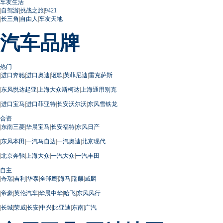
车友生活
|
自驾游
|
挑战之旅
|
9421
|
长三角
|
自由人
|
车友天地
汽车品牌
热门
|
进口奔驰
|
进口奥迪
|
讴歌
|
英菲尼迪
|
雷克萨斯
|
东风悦达起亚
|
上海大众斯柯达
|
上海通用别克
|
进口宝马
|
进口菲亚特
|
长安沃尔沃
|
东风雪铁龙
合资
|
东南三菱
|
华晨宝马
|
长安福特
|
东风日产
|
东风本田
|
一汽马自达
|
一汽奥迪
|
北京现代
|
北京奔驰
|
上海大众
|
一汽大众
|
一汽丰田
自主
|
奇瑞
|
吉利
|
华泰
|
全球鹰
|
海马
|
瑞麒
|
威麟
|
帝豪
|
英伦汽车
|
华晨中华
|
哈飞
|
东风风行
|
长城
|
荣威
|
长安
|
中兴
|
比亚迪
|
东南
|
广汽