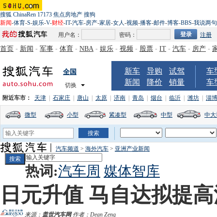
搜狐
ChinaRen
17173
焦点房地产
搜狗
新闻
-
体育
-
S
-
娱乐
-
V
-
财经
-
IT
-
汽车
-
房产
-
家居
-
女人
-
视频
-
播客
-
邮件
-
博客
-
BBS
-
我说两句
用户名：
密码：
注册
首页
-
新闻
-
军事
-
体育
-
NBA
-
娱乐
-
视频
-
股票
-
IT
-
汽车
-
房产
-
新车
导购
试驾
车
全国
新闻
降价
销量
车
切换
附近车市：
天津
|
石家庄
|
唐山
|
太原
|
济南
|
青岛
|
烟台
|
临沂
|
潍坊
|
淄
微型
小型
紧凑型
中型
中大
汽车频道
>
海外汽车
>
亚洲产业新闻
热词:
汽车周
媒体智库
日元升值 马自达拟提
来源：
盖世汽车网
作者：Dean Zeng