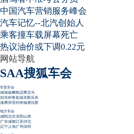
中国汽车营销服务峰会
汽车记忆--北汽创始人
乘客撞车载屏幕死亡
热议油价或下调0.22元
网站导航
SAA搜狐车会
车型车会
|
福瑞迪
|
狮跑
|
迈腾
|
宝马
|
别克
|
科鲁兹
|
福克斯
|
乐风
|
速腾
|
菲亚特
|
奔驰
|
赛拉图
地方车会
|
咸阳
|
北京
|
安阳
|
山西
|
广东
|
成都
|
江苏
|
河北
|
辽宁
|
上海
|
广州
|
深圳