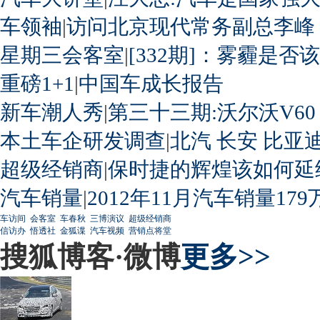
车领袖
|
访问北京现代常务副总李峰
星期三会客室
|
[332期]：雾霾是否
重磅1+1
|
中国车成长报告
新车潮人秀
|
第三十三期:沃尔沃V60
本土车企研发调查
|
北汽
长安
比亚
超级经销商
|
保时捷的辉煌该如何延
汽车销量
|
2012年11月汽车销量179
车访间
会客室
车春秋
三博演议
超级经销商
信访办
悟透社
金狐谍
汽车视频
营销点将堂
搜狐博客·微博
更多>>