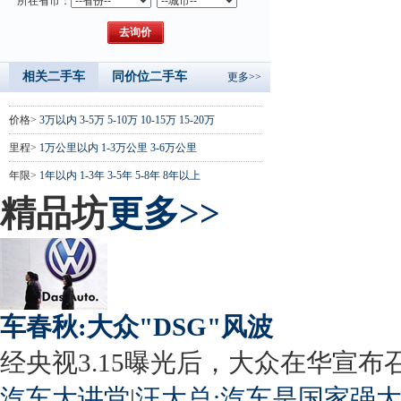
所在省市：
相关二手车
同价位二手车
更多>>
价格>
3万以内
3-5万
5-10万
10-15万
15-20万
里程>
1万公里以内
1-3万公里
3-6万公里
年限>
1年以内
1-3年
3-5年
5-8年
8年以上
精品坊
更多>>
车春秋:大众"DSG"风波
经央视3.15曝光后，大众在华宣布召回
汽车大讲堂
|
汪大总:汽车是国家强