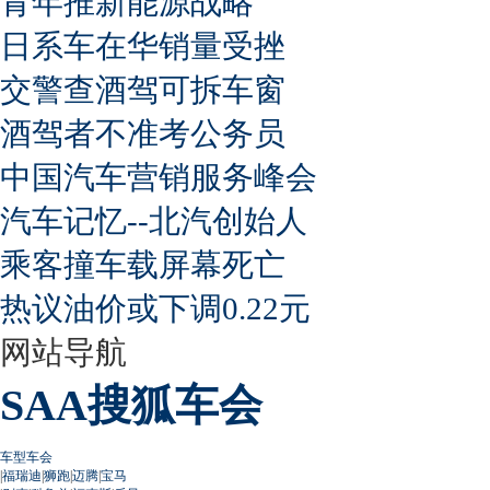
青年推新能源战略
日系车在华销量受挫
交警查酒驾可拆车窗
酒驾者不准考公务员
中国汽车营销服务峰会
汽车记忆--北汽创始人
乘客撞车载屏幕死亡
热议油价或下调0.22元
网站导航
SAA搜狐车会
车型车会
|
福瑞迪
|
狮跑
|
迈腾
|
宝马