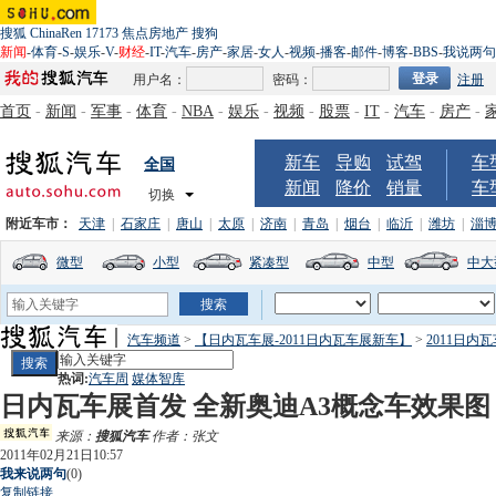
搜狐
ChinaRen
17173
焦点房地产
搜狗
新闻
-
体育
-
S
-
娱乐
-
V
-
财经
-
IT
-
汽车
-
房产
-
家居
-
女人
-
视频
-
播客
-
邮件
-
博客
-
BBS
-
我说两句
用户名：
密码：
注册
首页
-
新闻
-
军事
-
体育
-
NBA
-
娱乐
-
视频
-
股票
-
IT
-
汽车
-
房产
-
新车
导购
试驾
车
全国
新闻
降价
销量
车
切换
附近车市：
天津
|
石家庄
|
唐山
|
太原
|
济南
|
青岛
|
烟台
|
临沂
|
潍坊
|
淄
微型
小型
紧凑型
中型
中大
汽车频道
>
【日内瓦车展-2011日内瓦车展新车】
>
2011日内
热词:
汽车周
媒体智库
日内瓦车展首发 全新奥迪A3概念车效果图
来源：
搜狐汽车
作者：张文
2011年02月21日10:57
我来说两句
(
0
)
复制链接