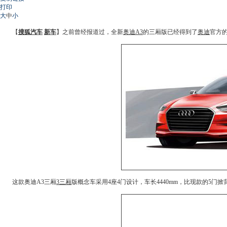
打印
大
中
小
【
搜狐汽车
新车
】之前曾经报道过，全新
奥迪A3
的三厢版已经得到了
奥迪
官方
这款
奥迪A3
三厢
3三厢
版
概念车
采用4座4门设计，车长4440mm，比现款的5门掀背