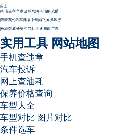
自主
|
奇瑞
|
吉利
|
华泰
|
全球鹰
|
海马
|
瑞麒
|
威麟
|
帝豪
|
英伦汽车
|
华晨中华
|
哈飞
|
东风风行
|
长城
|
荣威
|
长安
|
中兴
|
比亚迪
|
东南
|
广汽
实用工具
网站地图
手机查违章
汽车投诉
网上查油耗
保养价格查询
车型大全
车型对比
图片对比
条件选车