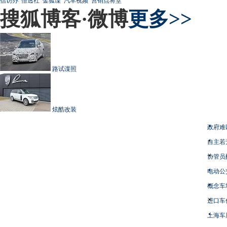
信访办
悟透社
金狐谍
汽车视频
营销点将堂
搜狐博客·微博
更多>>
路试谍照
炫酷改装
政府难
自主若
协管员
电动公
概念车
进口车
上海车