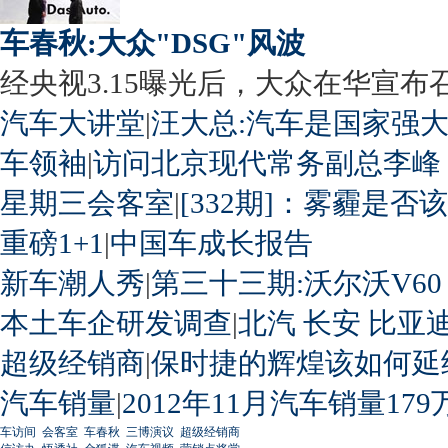
车春秋:大众"DSG"风波
经央视3.15曝光后，大众在华宣布召回
汽车大讲堂
|
汪大总:汽车是国家强
车领袖
|
访问北京现代常务副总李峰
星期三会客室
|
[332期]：雾霾是否
重磅1+1
|
中国车成长报告
新车潮人秀
|
第三十三期:沃尔沃V60
本土车企研发调查
|
北汽
长安
比亚
超级经销商
|
保时捷的辉煌该如何延
汽车销量
|
2012年11月汽车销量179
车访间
会客室
车春秋
三博演议
超级经销商