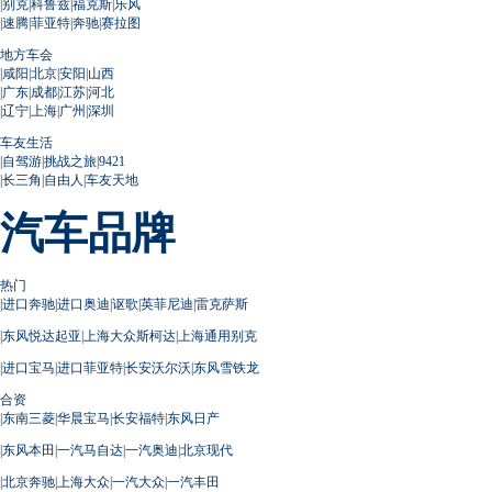
|
别克
|
科鲁兹
|
福克斯
|
乐风
|
速腾
|
菲亚特
|
奔驰
|
赛拉图
地方车会
|
咸阳
|
北京
|
安阳
|
山西
|
广东
|
成都
|
江苏
|
河北
|
辽宁
|
上海
|
广州
|
深圳
车友生活
|
自驾游
|
挑战之旅
|
9421
|
长三角
|
自由人
|
车友天地
汽车品牌
热门
|
进口奔驰
|
进口奥迪
|
讴歌
|
英菲尼迪
|
雷克萨斯
|
东风悦达起亚
|
上海大众斯柯达
|
上海通用别克
|
进口宝马
|
进口菲亚特
|
长安沃尔沃
|
东风雪铁龙
合资
|
东南三菱
|
华晨宝马
|
长安福特
|
东风日产
|
东风本田
|
一汽马自达
|
一汽奥迪
|
北京现代
|
北京奔驰
|
上海大众
|
一汽大众
|
一汽丰田