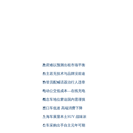
政府难以预测出租市场平衡
自主若无技术与品牌没前途
协管员配喊话器治行人违章
电动公交低成本—在线充电
概念车地位窘迫国内需谨慎
进口车低迷 高端消费下降
上海车展显本土SUV 战味浓
公车采购出手自主元年可期