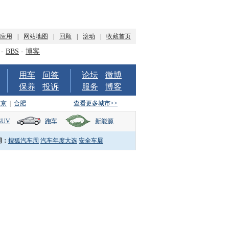
P应用
|
网站地图
|
回顾
|
滚动
|
收藏首页
-
BBS
-
博客
用车
问答
论坛
微博
保养
投诉
服务
博客
南京
|
合肥
查看更多城市>>
SUV
跑车
新能源
词：
搜狐汽车周
汽车年度大选
安全车展