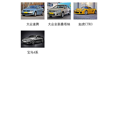
大众速腾
大众全新桑塔纳
如虎CTR3
宝马4系