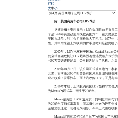
打印
大
中
小
附：英国商用车公司LDV简介
据摘录相关资料显示：LDV集团目前拥有员工约
车是1968年英国政府为挽救英国汽车，在其促成
英国市场后，利兰公司同样陷入了困境。1977年
售。其中后来被上汽收购的
罗孚
当时则是被卖给了英
2005年，LDV汽车被美国Sun Capital Part
的全球
金融危机
让LDV最终没有能逃脱破产保护的命
4000万英镑遭拒绝后，公司最近陷入了危机。之后
2009年10月15日，该公司正式被当地的一家名为
元老，而李曲2005年时曾是英国凤凰集团的投资
成功收购了
罗孚
汽车。而上汽收购LDV，正是与
2010年年初，上汽收购英国LDV显得非常低调
为Maxus的厢式车，诞生于2005年。
Maxus是英国LDV和
通用
旗下的韩国
大宇
汽车历
为2005年度厢式车车型，而其衍生出来的轻客也被曾
金融危机
让这一切都化为泡影。今年上汽曲线收购L
Maxus是英国LDV和
通用
旗下的韩国
大宇
汽车