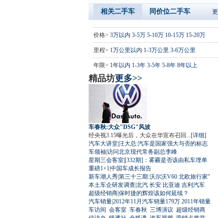
相关二手车
同价位二手车
更
价格>
3万以内
3-5万
5-10万
10-15万
15-20万
里程>
1万公里以内
1-3万公里
3-6万公里
年限>
1年以内
1-3年
3-5年
5-8年
8年以上
精品坊
更多>>
车春秋:大众"DSG"风波
经央视3.15曝光后，大众在华宣布召回...
[详细]
汽车大讲堂
|
汪大总:汽车是国家强大与否的标志
车领袖
|
访问北京现代常务副总李峰
星期三会客室
|
[332期]：雾霾是否该由私车埋单
重磅1+1
|
中国车成长报告
新车潮人秀
|
第三十三期:沃尔沃V60 北欧旅行家"
本土车企研发调查
|
北汽
长安
比亚迪
吉利汽车
超级经销商
|
保时捷的辉煌该如何延续？
汽车销量
|
2012年11月汽车销量179万
2011年销量
车访间
会客室
车春秋
三博演议
超级经销商
信访办
悟透社
金狐谍
汽车视频
营销点将堂