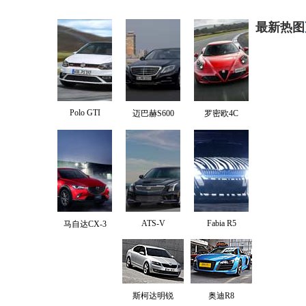
最新热图
Polo GTI
迈巴赫S600
罗密欧4C
ATS-V
Fabia R5
马自达CX-3
斯柯达明锐
奥迪R8