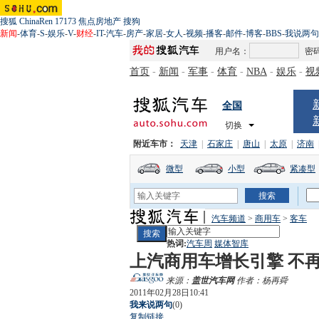
搜狐
ChinaRen
17173
焦点房地产
搜狗
新闻
-
体育
-
S
-
娱乐
-
V
-
财经
-
IT
-
汽车
-
房产
-
家居
-
女人
-
视频
-
播客
-
邮件
-
博客
-
BBS
-
我说两句
用户名：
密
首页
-
新闻
-
军事
-
体育
-
NBA
-
娱乐
-
视
全国
切换
附近车市：
天津
|
石家庄
|
唐山
|
太原
|
济南
微型
小型
紧凑型
汽车频道
>
商用车
>
客车
热词:
汽车周
媒体智库
上汽商用车增长引擎 不
来源：
盖世汽车网
作者：杨再舜
2011年02月28日10:41
我来说两句
(
0
)
复制链接