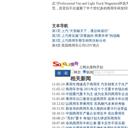
志”(Professional Van and Light T
范，其背后不仅凝聚了半个世纪多的商用车研发经
文本导航
第1页:上汽“大智融天下，通达铸成功”
第2页:上汽将实施“弃重扬轻 商乘并举”的战略
第3页:上汽商用车整车销售目标分布
第4页:英国商用车公司LDV简介
上网从搜狗开始
网页
新闻
相关新闻
11-02-24
·
乘用车增速高于商用车 汽车销售大于生
11-02-12
·
商用车市场 2011年后十个月重卡市场分
11-01-10
·
中国重汽重卡为主 成为全系列商用车企
11-01-06
·
乘用车出口量首次超商用车 或将今年出现(
10-12-02
·
以商用车养乘用车 东风柳汽未来待考验
10-11-01
·
新发布的商用车准入规则令重卡行业受益
10-10-11
·
中国商用车产量占全球近半 高出乘用车
10-08-23
·
"亮剑"重卡 奇瑞计划大肆进军商用车
10-07-06
·
东风商用车中村公泰:重卡后市不容乐观
10-03-15
·
09年合肥市场乘用车增长速度快于商用车(