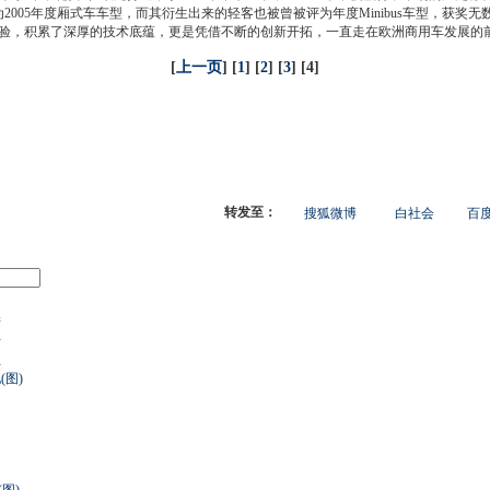
ruck Magazine)评选为2005年度厢式车车型，而其衍生出来的轻客也被曾被评为年度Minibus
验，积累了深厚的技术底蕴，更是凭借不断的创新开拓，一直走在欧洲商用车发展的
[
上一页
] [
1
] [
2
] [
3
] [4]
转发至：
搜狐微博
白社会
百度
产
析
业
图)
图)