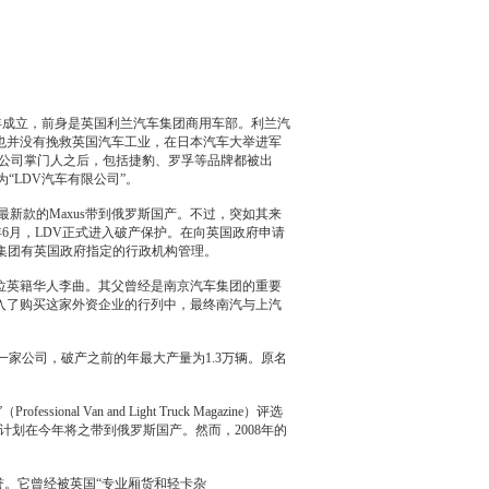
993年成立，前身是英国利兰汽车集团商用车部。利兰汽
也并没有挽救英国汽车工业，在日本汽车大举进军
官利兰公司掌门人之后，包括
捷豹
、
罗孚
等品牌都被出
“LDV汽车有限公司”。
最新款的Maxus带到俄罗斯国产。不过，突如其来
9年6月，LDV正式进入破产保护。在向英国政府申请
DV集团有英国政府指定的行政机构管理。
位英籍华人李曲。其父曾经是南京汽车集团的重要
入了购买这家外资企业的行列中，最终南汽与上汽
家公司，破产之前的年最大产量为1.3万辆。原名
 Van and Light Truck Magazine）评选
计划在今年将之带到俄罗斯国产。然而，2008年的
誉。它曾经被英国“专业厢货和轻卡杂