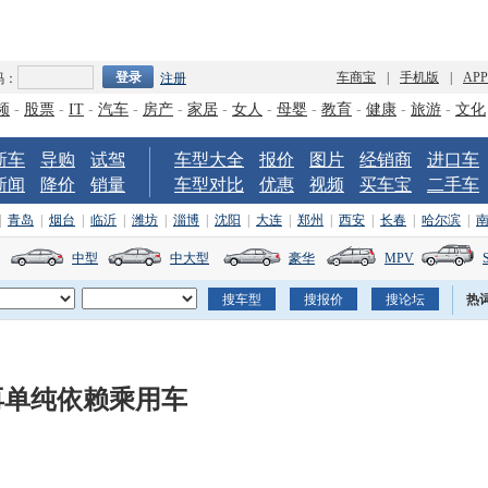
车商宝
|
手机版
|
AP
码：
注册
频
-
股票
-
IT
-
汽车
-
房产
-
家居
-
女人
-
母婴
-
教育
-
健康
-
旅游
-
文化
新车
导购
试驾
车型大全
报价
图片
经销商
进口车
新闻
降价
销量
车型对比
优惠
视频
买车宝
二手车
|
青岛
|
烟台
|
临沂
|
潍坊
|
淄博
|
沈阳
|
大连
|
郑州
|
西安
|
长春
|
哈尔滨
|
中型
中大型
豪华
MPV
热
再单纯依赖乘用车