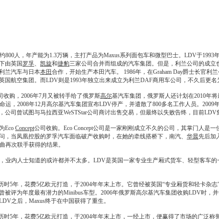
800人，年
产能
为1.3万辆，主打产品为Maxus系列面包车和微型巴士。LDV于1
之下由英国
罗孚
、
凯旋
和
捷豹
三家公司合并而组成的汽车集团。但是，利兰公司的成立
，利兰汽车与日本
本田
合作，开始生产
本田
汽车。 1986年，在Graham Day爵士长
国航空集团。而LDV则是1993年独立出来成立为利兰DAF商用车公司，不久后更名为
ner公司收购，2006年7月又被转手给了俄罗斯
高尔
基汽车集团，俄罗斯人还计划在2010年将
运，2008年12月
高尔
基汽车集团宣布LDV停产，并遣散了800多名工作人员。200
，公司曾试图与马拉西亚WeSTStar公司商讨出售交易，但最终以失败告终，目前L
Eco
Concept
公司收购。Eco
Concept
公司是一家刚刚成立不久的公司，其掌门人是一
顾问，当凤凰控股的
罗孚
汽车面临破产收购时，在她的牵线搭桥下，南汽、
华晨
先后加
李曲再次联手获得的结果。
，业内人士知道的或许都并不太多。LDV是英国一家专业生产厢式货车、轻型客车的一
时5年，花费5亿欧元打造，于2004年年末上市。它曾经被英国“专业厢货和轻卡杂志”（Professional
被评为年度最有潜力的Minibus车型。2006年俄罗斯
高尔
基汽车集团收购LDV时，并
DV之后，Maxus终于在中国获得了重生。
历时5年，花费5亿欧元打造，于2004年年末上市，一经上市，便赢得了市场的广泛称