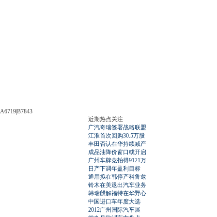
A6719|B7843
近期热点关注
广汽奇瑞签署战略联盟
江淮首次回购30.5万股
丰田否认在华持续减产
成品油降价窗口或开启
广州车牌竞拍得9121万
日产下调年盈利目标
通用拟在韩停产科鲁兹
铃木在美退出汽车业务
韩瑞麒解福特在华野心
中国进口车年度大选
2012广州国际汽车展