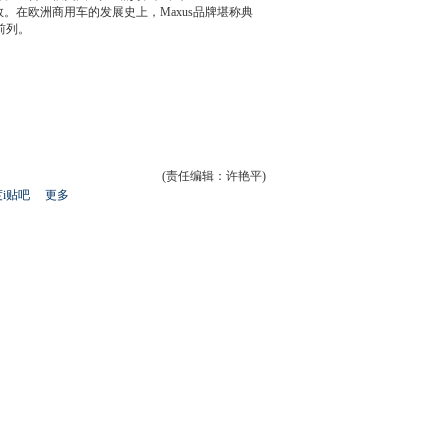
车型，获奖无数。在欧洲商用车的发展史上，Maxus品牌堪称典
前列。
(责任编辑：许艳平)
i贴吧
更多
开
心
人
网
人
豆
网
瓣
爱
分
享