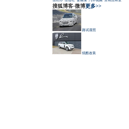
搜狐博客·微博
更多>>
路试谍照
炫酷改装