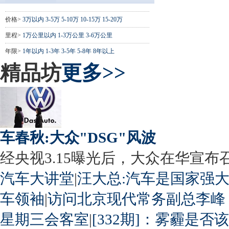
价格>
3万以内
3-5万
5-10万
10-15万
15-20万
里程>
1万公里以内
1-3万公里
3-6万公里
年限>
1年以内
1-3年
3-5年
5-8年
8年以上
精品坊
更多>>
车春秋:大众"DSG"风波
经央视3.15曝光后，大众在华宣布召回
汽车大讲堂
|
汪大总:汽车是国家强
车领袖
|
访问北京现代常务副总李峰
星期三会客室
|
[332期]：雾霾是否