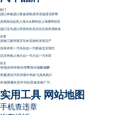
热门
|
进口奔驰
|
进口奥迪
|
讴歌
|
英菲尼迪
|
雷克萨斯
|
东风悦达起亚
|
上海大众斯柯达
|
上海通用别克
|
进口宝马
|
进口菲亚特
|
长安沃尔沃
|
东风雪铁龙
合资
|
东南三菱
|
华晨宝马
|
长安福特
|
东风日产
|
东风本田
|
一汽马自达
|
一汽奥迪
|
北京现代
|
北京奔驰
|
上海大众
|
一汽大众
|
一汽丰田
自主
|
奇瑞
|
吉利
|
华泰
|
全球鹰
|
海马
|
瑞麒
|
威麟
|
帝豪
|
英伦汽车
|
华晨中华
|
哈飞
|
东风风行
|
长城
|
荣威
|
长安
|
中兴
|
比亚迪
|
东南
|
广汽
实用工具
网站地图
手机查违章