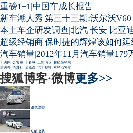
重磅1+1
|
中国车成长报告
新车潮人秀
|
第三十三期:沃尔沃V60
本土车企研发调查
|
北汽
长安
比亚
超级经销商
|
保时捷的辉煌该如何延
汽车销量
|
2012年11月汽车销量179
车访间
会客室
车春秋
三博演议
超级经销商
信访办
悟透社
金狐谍
汽车视频
营销点将堂
搜狐博客·微博
更多>>
路试谍照
炫酷改装