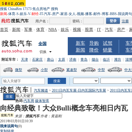
搜狐
ChinaRen
17173
焦点房地产
搜狗
新闻
-
体育
-
S
-
娱乐
-
V
-
财经
-
IT
-
汽车
-
房产
-
家居
-
女人
-
视频
-
播客
-
邮件
-
博客
-
BBS
-
我说两句
用户名：
密码：
注册
首页
-
新闻
-
军事
-
体育
-
NBA
-
娱乐
-
视频
-
股票
-
IT
-
汽车
-
房产
-
新车
导购
试驾
车
全国
新闻
降价
销量
车
切换
附近车市：
天津
|
石家庄
|
唐山
|
太原
|
济南
|
青岛
|
烟台
|
临沂
|
潍坊
|
淄
微型
小型
紧凑型
中型
中大
汽车频道
>
2011日内瓦车展-日内瓦国际汽车展
>
2011日内瓦
热词:
汽车周
媒体智库
向经典致敬！大众Bulli概念车亮相日内瓦
来源：
搜狐汽车
作者：黄嘉刚
2011年03月01日10:39
我来说两句
(
0
)
复制链接