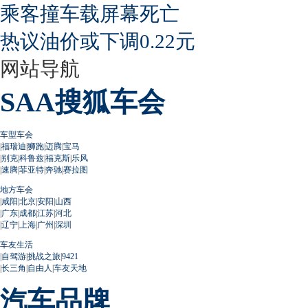
乘客撞车载屏幕死亡
热议油价或下调0.22元
网站导航
SAA搜狐车会
车型车会
|
福瑞迪
|
狮跑
|
迈腾
|
宝马
|
别克
|
科鲁兹
|
福克斯
|
乐风
|
速腾
|
菲亚特
|
奔驰
|
赛拉图
地方车会
|
咸阳
|
北京
|
安阳
|
山西
|
广东
|
成都
|
江苏
|
河北
|
辽宁
|
上海
|
广州
|
深圳
车友生活
|
自驾游
|
挑战之旅
|
9421
|
长三角
|
自由人
|
车友天地
汽车品牌