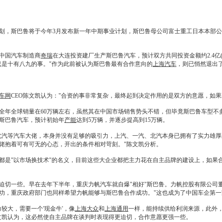
划，
斯巴鲁
将于今年3月发布新一年中期事业计划，
斯巴鲁
母公司富士重工日本本部公
中国汽车制造商
奇瑞
在大连投资建厂生产
斯巴鲁
汽车，预计双方共同投资金额约2.4亿(
是十有八九的事。"作为此前被认为
斯巴鲁
最有合作意向的
上海汽车
，则已悄然退出
车网
CEO陈文凯认为："合资的事非常复杂，最终起到决定作用的是双方的意愿，如
全年全球销量在60万辆左右，虽然其在中国市场销售势头不错，但毕竟
斯巴鲁
车型不
斯巴鲁
汽车，预计初始年
产能
达到5万辆，并逐步提高到15万辆。
北汽等汽车大佬，本身并没有足够的吸引力，上汽、
一汽
、北汽本身已拥有了实力雄厚
佬抱着可有可无的心态，开出的条件相对苛刻。"陈文凯分析。
都是"以市场换技术"的名义，目前这些大企业都把主力花在自主品牌的建设上，如果
迫切一些。早在去年下半年，重庆
力帆
汽车就自爆"相好"
斯巴鲁
。
力帆
控股有限公司
功，重庆政府部门也同样希望
力帆
能够与
斯巴鲁
合作成功。"这也成为了中国车企第
大，需要一个'现金牛'，像
上海大众
和
上海通用
一样，能持续供给利润来源，此外
文凯认为，这必然使自主品牌在谈判时表现得更迫切，合作意愿更强一些。