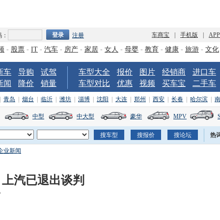
车商宝
|
手机版
|
AP
码：
注册
频
-
股票
-
IT
-
汽车
-
房产
-
家居
-
女人
-
母婴
-
教育
-
健康
-
旅游
-
文化
新车
导购
试驾
车型大全
报价
图片
经销商
进口车
新闻
降价
销量
车型对比
优惠
视频
买车宝
二手车
|
青岛
|
烟台
|
临沂
|
潍坊
|
淄博
|
沈阳
|
大连
|
郑州
|
西安
|
长春
|
哈尔滨
|
中型
中大型
豪华
MPV
热
企业新闻
 上汽已退出谈判
》