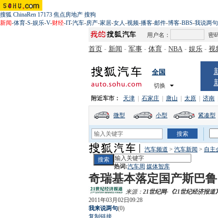
搜狐
ChinaRen
17173
焦点房地产
搜狗
新闻
-
体育
-
S
-
娱乐
-
V
-
财经
-
IT
-
汽车
-
房产
-
家居
-
女人
-
视频
-
播客
-
邮件
-
博客
-
BBS
-
我说两句
用户名：
密
首页
-
新闻
-
军事
-
体育
-
NBA
-
娱乐
-
视
全国
切换
附近车市：
天津
|
石家庄
|
唐山
|
太原
|
济南
微型
小型
紧凑型
汽车频道
>
汽车新闻
>
自主
热词:
汽车周
媒体智库
奇瑞基本落定国产斯巴鲁
来源：
21世纪网-《21世纪经济报道
2011年03月02日09:28
我来说两句
(
0
)
复制链接