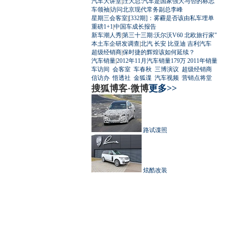
汽车大讲堂
|
汪大总:汽车是国家强大与否的标志
车领袖
|
访问北京现代常务副总李峰
星期三会客室
|
[332期]：雾霾是否该由私车埋单
重磅1+1
|
中国车成长报告
新车潮人秀
|
第三十三期:沃尔沃V60 北欧旅行家"
本土车企研发调查
|
北汽
长安
比亚迪
吉利汽车
超级经销商
|
保时捷的辉煌该如何延续？
汽车销量
|
2012年11月汽车销量179万
2011年销量
车访间
会客室
车春秋
三博演议
超级经销商
信访办
悟透社
金狐谍
汽车视频
营销点将堂
搜狐博客·微博
更多>>
路试谍照
炫酷改装