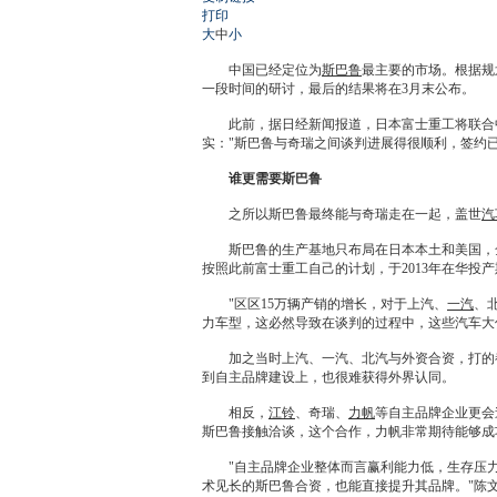
打印
大
中
小
中国已经定位为
斯巴鲁
最主要的市场。根据规
一段时间的研讨，最后的结果将在3月末公布。
此前，据日经新闻报道，日本富士重工将联合
实："
斯巴鲁
与
奇瑞
之间谈判进展得很顺利，签约已
谁更需要
斯巴鲁
之所以
斯巴鲁
最终能与
奇瑞
走在一起，盖世
汽
斯巴鲁
的生产基地只布局在日本本土和美国，
按照此前富士重工自己的计划，于2013年在华投产
"区区15万辆产销的增长，对于上汽、
一汽
、
力车型，这必然导致在谈判的过程中，这些汽车大
加之当时上汽、
一汽
、北汽与外资合资，打的
到自主品牌建设上，也很难获得外界认同。
相反，
江铃
、
奇瑞
、
力帆
等自主品牌企业更会
斯巴鲁
接触洽谈，这个合作，
力帆
非常期待能够成
"自主品牌企业整体而言赢利能力低，生存压力较
术见长的
斯巴鲁
合资，也能直接提升其品牌。"陈