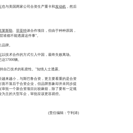
车
也与美国两家公司合资生产重卡和
发动机
，然后
克莱斯勒
、
菲亚特
谈合作项目，但由于种种原因，
层谁都不能透露这件事"。
主品牌。
车
以技术合作的方式引入中国，最终失败离场。
57000辆。
持自己技术的私密性。"知情人士透露。
距越来越小，与
斯巴鲁
合资，更主要看重的是合资
方面不落后于合资企业，但品牌形象却并未同步提
在审批一个新合资项目比较麻烦，除了要有一定规
业为主的大型车企，审批应该更容易些。
(责任编辑：宁利涛)