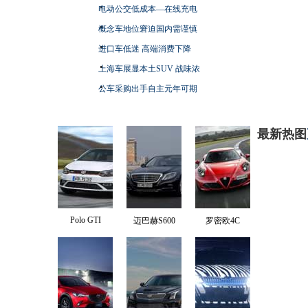
电动公交低成本—在线充电
概念车地位窘迫国内需谨慎
进口车低迷 高端消费下降
上海车展显本土SUV 战味浓
公车采购出手自主元年可期
最新热图
Polo GTI
迈巴赫S600
罗密欧4C