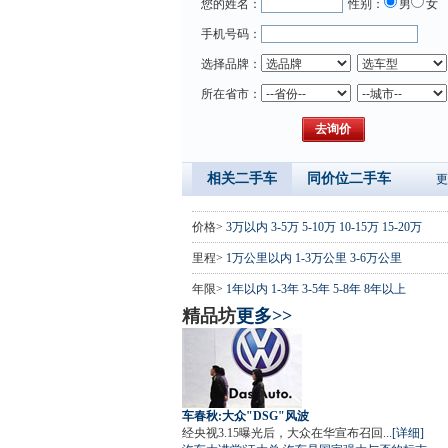
您的姓名：
性别：
男
女
手机号码：
选择品牌：
所在省市：
相关二手车
同价位二手车
更
价格>
3万以内
3-5万
5-10万
10-15万
15-20万
里程>
1万公里以内
1-3万公里
3-6万公里
年限>
1年以内
1-3年
3-5年
5-8年
8年以上
精品坊
更多>>
车春秋:大众"DSG"风波
经央视3.15曝光后，大众在华宣布召回...
[详细]