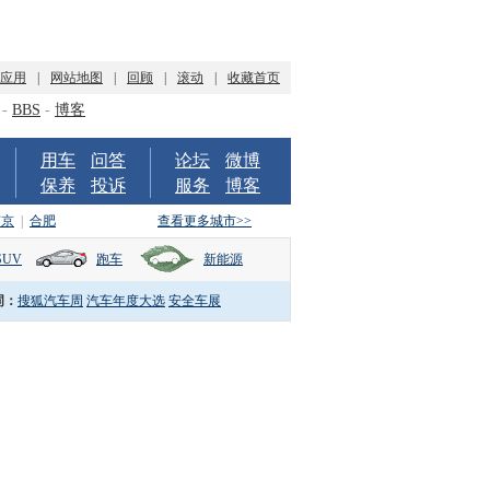
P应用
|
网站地图
|
回顾
|
滚动
|
收藏首页
-
BBS
-
博客
用车
问答
论坛
微博
保养
投诉
服务
博客
南京
|
合肥
查看更多城市>>
SUV
跑车
新能源
词：
搜狐汽车周
汽车年度大选
安全车展