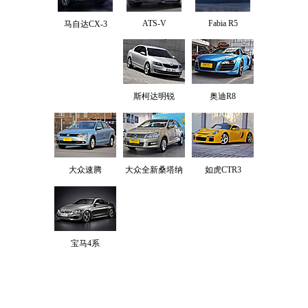
ATS-V
Fabia R5
马自达CX-3
斯柯达明锐
奥迪R8
大众速腾
大众全新桑塔纳
如虎CTR3
宝马4系