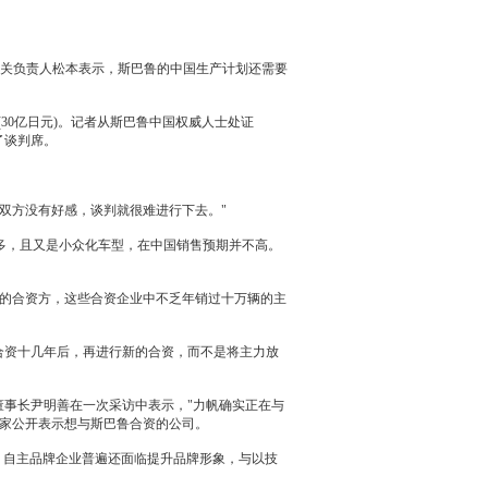
关负责人松本表示，
斯巴鲁
的中国生产计划还需要
30亿日元)。记者从
斯巴鲁
中国权威人士处证
了谈判席。
果双方没有好感，谈判就很难进行下去。"
多，且又是小众化车型，在中国销售预期并不高。
的合资方，这些合资企业中不乏年销过十万辆的主
合资十几年后，再进行新的合资，而不是将主力放
董事长尹明善在一次采访中表示，"
力帆
确实正在与
一家公开表示想与
斯巴鲁
合资的公司。
，自主品牌企业普遍还面临提升品牌形象，与以技