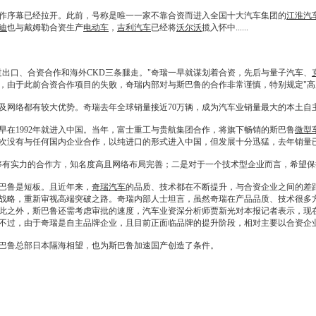
序幕已经拉开。此前，号称是唯一一家不靠合资而进入全国十大汽车集团的
江淮汽
迪
也与戴姆勒合资生产
电动车
，
吉利汽车
已经将
沃尔沃
揽入怀中......
出口、合资合作和海外CKD三条腿走。"
奇瑞
一早就谋划着合资，先后与量子汽车、
，由于此前合资合作项目的失败，
奇瑞
内部对与
斯巴鲁
的合作非常谨慎，特别规定"高
及网络都有较大优势。
奇瑞
去年全球销量接近70万辆，成为汽车业销量最大的本土自
早在1992年就进入中国。当年，富士重工与贵航集团合作，将旗下畅销的
斯巴鲁
微型
次没有与任何国内企业合作，以纯进口的形式进入中国，但发展十分迅猛，去年销量已达
够有实力的合作方，知名度高且网络布局完善；二是对于一个技术型企业而言，希望保
巴鲁
是短板。且近年来，
奇瑞汽车
的品质、技术都在不断提升，与合资企业之间的差
战略，重新审视高端突破之路。
奇瑞
内部人士坦言，虽然
奇瑞
在产品品质、技术很多
此之外，
斯巴鲁
还需考虑审批的速度，汽车业资深分析师贾新光对本报记者表示，现
不过，由于
奇瑞
是自主品牌企业，且目前正面临品牌的提升阶段，相对主要以合资企
巴鲁
总部日本隔海相望，也为
斯巴鲁
加速国产创造了条件。