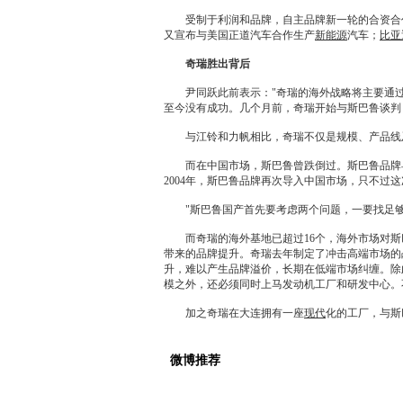
受制于利润和品牌，自主品牌新一轮的合资合作
又宣布与美国正道汽车合作生产
新能源
汽车；
比亚
奇瑞
胜出背后
尹同跃此前表示："
奇瑞
的海外战略将主要通过
至今没有成功。几个月前，
奇瑞
开始与
斯巴鲁
谈判
与
江铃
和
力帆
相比，
奇瑞
不仅是规模、产品线
而在中国市场，
斯巴鲁
曾跌倒过。
斯巴鲁
品牌
2004年，
斯巴鲁
品牌再次导入中国市场，只不过这
"
斯巴鲁
国产首先要考虑两个问题，一要找足
而
奇瑞
的海外基地已超过16个，海外市场对
斯
带来的品牌提升。
奇瑞
去年制定了冲击高端市场的
升，难以产生品牌溢价，长期在低端市场纠缠。除
模之外，还必须同时上马
发动机
工厂和研发中心。
加之
奇瑞
在大连拥有一座
现代
化的工厂，与
斯
微博推荐