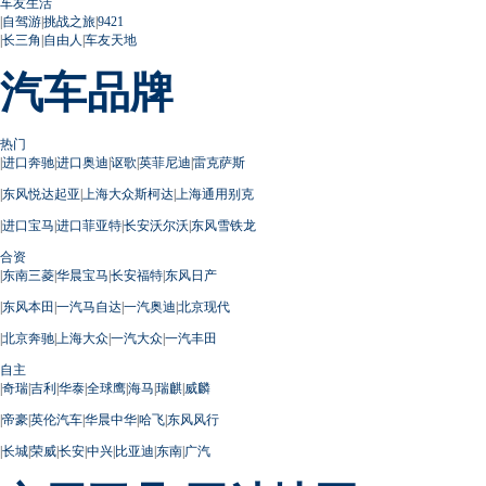
车友生活
|
自驾游
|
挑战之旅
|
9421
|
长三角
|
自由人
|
车友天地
汽车品牌
热门
|
进口奔驰
|
进口奥迪
|
讴歌
|
英菲尼迪
|
雷克萨斯
|
东风悦达起亚
|
上海大众斯柯达
|
上海通用别克
|
进口宝马
|
进口菲亚特
|
长安沃尔沃
|
东风雪铁龙
合资
|
东南三菱
|
华晨宝马
|
长安福特
|
东风日产
|
东风本田
|
一汽马自达
|
一汽奥迪
|
北京现代
|
北京奔驰
|
上海大众
|
一汽大众
|
一汽丰田
自主
|
奇瑞
|
吉利
|
华泰
|
全球鹰
|
海马
|
瑞麒
|
威麟
|
帝豪
|
英伦汽车
|
华晨中华
|
哈飞
|
东风风行
|
长城
|
荣威
|
长安
|
中兴
|
比亚迪
|
东南
|
广汽