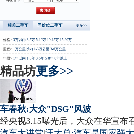
相关二手车
同价位二手车
更多>>
价格>
3万以内
3-5万
5-10万
10-15万
15-20万
里程>
1万公里以内
1-3万公里
3-6万公里
年限>
1年以内
1-3年
3-5年
5-8年
8年以上
精品坊
更多>>
车春秋:大众"DSG"风波
经央视3.15曝光后，大众在华宣布召回
汽车大讲堂
|
汪大总:汽车是国家强