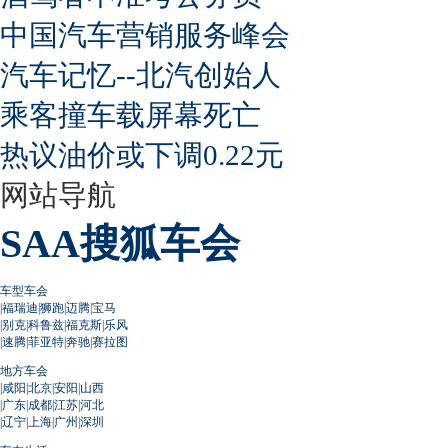
中国汽车营销服务峰会
汽车记忆--北汽创始人
乘客撞车载屏幕死亡
热议油价或下调0.22元
网站导航
SAA搜狐车会
车型车会
|
福瑞迪
|
狮跑
|
迈腾
|
宝马
|
别克
|
科鲁兹
|
福克斯
|
乐风
|
速腾
|
菲亚特
|
奔驰
|
赛拉图
地方车会
|
咸阳
|
北京
|
安阳
|
山西
|
广东
|
成都
|
江苏
|
河北
|
辽宁
|
上海
|
广州
|
深圳