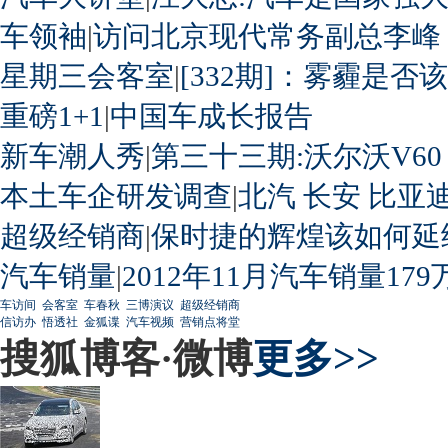
车领袖
|
访问北京现代常务副总李峰
星期三会客室
|
[332期]：雾霾是否
重磅1+1
|
中国车成长报告
新车潮人秀
|
第三十三期:沃尔沃V60
本土车企研发调查
|
北汽
长安
比亚
超级经销商
|
保时捷的辉煌该如何延
汽车销量
|
2012年11月汽车销量179
车访间
会客室
车春秋
三博演议
超级经销商
信访办
悟透社
金狐谍
汽车视频
营销点将堂
搜狐博客·微博
更多>>