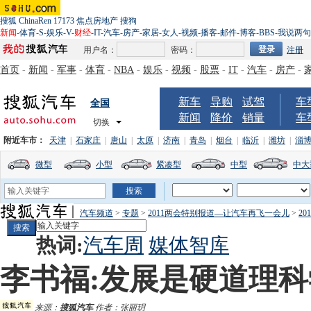
搜狐
ChinaRen
17173
焦点房地产
搜狗
新闻
-
体育
-
S
-
娱乐
-
V
-
财经
-
IT
-
汽车
-
房产
-
家居
-
女人
-
视频
-
播客
-
邮件
-
博客
-
BBS
-
我说两句
用户名：
密码：
注册
首页
-
新闻
-
军事
-
体育
-
NBA
-
娱乐
-
视频
-
股票
-
IT
-
汽车
-
房产
-
新车
导购
试驾
车
全国
新闻
降价
销量
车
切换
附近车市：
天津
|
石家庄
|
唐山
|
太原
|
济南
|
青岛
|
烟台
|
临沂
|
潍坊
|
淄
微型
小型
紧凑型
中型
中大
汽车频道
>
专题
>
2011两会特别报道—让汽车再飞一会儿
>
2
热词:
汽车周
媒体智库
李书福:发展是硬道理
来源：
搜狐汽车
作者：张丽玥