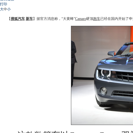
打印
大
中
小
【
搜狐汽车
新车
】据官方消息称，“大黄蜂”
Camaro
硬顶
跑车
已经在国内开始了申