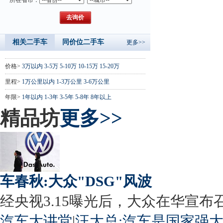
相关二手车
同价位二手车
更多>>
价格>
3万以内
3-5万
5-10万
10-15万
15-20万
里程>
1万公里以内
1-3万公里
3-6万公里
年限>
1年以内
1-3年
3-5年
5-8年
8年以上
精品坊
更多>>
车春秋:大众"DSG"风波
经央视3.15曝光后，大众在华宣布召回
汽车大讲堂
|
汪大总:汽车是国家强