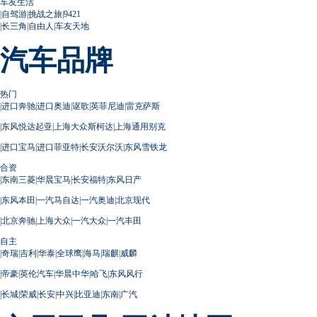
车友生活
|
自驾游
|
挑战之旅
|
9421
|
长三角
|
自由人
|
车友天地
汽车品牌
热门
|
进口奔驰
|
进口奥迪
|
讴歌
|
英菲尼迪
|
雷克萨斯
|
东风悦达起亚
|
上海大众斯柯达
|
上海通用别克
|
进口宝马
|
进口菲亚特
|
长安沃尔沃
|
东风雪铁龙
合资
|
东南三菱
|
华晨宝马
|
长安福特
|
东风日产
|
东风本田
|
一汽马自达
|
一汽奥迪
|
北京现代
|
北京奔驰
|
上海大众
|
一汽大众
|
一汽丰田
自主
|
奇瑞
|
吉利
|
华泰
|
全球鹰
|
海马
|
瑞麒
|
威麟
|
帝豪
|
英伦汽车
|
华晨中华
|
哈飞
|
东风风行
|
长城
|
荣威
|
长安
|
中兴
|
比亚迪
|
东南
|
广汽