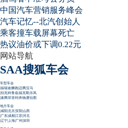
中国汽车营销服务峰会
汽车记忆--北汽创始人
乘客撞车载屏幕死亡
热议油价或下调0.22元
网站导航
SAA搜狐车会
车型车会
|
福瑞迪
|
狮跑
|
迈腾
|
宝马
|
别克
|
科鲁兹
|
福克斯
|
乐风
|
速腾
|
菲亚特
|
奔驰
|
赛拉图
地方车会
|
咸阳
|
北京
|
安阳
|
山西
|
广东
|
成都
|
江苏
|
河北
|
辽宁
|
上海
|
广州
|
深圳