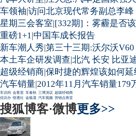
车领袖
|
访问北京现代常务副总李峰
星期三会客室
|
[332期]：雾霾是否
重磅1+1
|
中国车成长报告
新车潮人秀
|
第三十三期:沃尔沃V60
本土车企研发调查
|
北汽
长安
比亚
超级经销商
|
保时捷的辉煌该如何延
汽车销量
|
2012年11月汽车销量179
车访间
会客室
车春秋
三博演议
超级经销商
信访办
悟透社
金狐谍
汽车视频
营销点将堂
搜狐博客·微博
更多>>