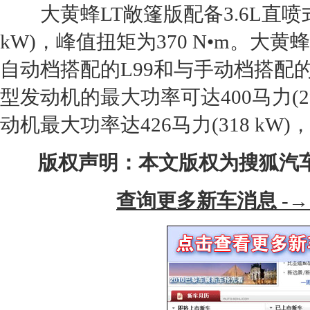
大黄蜂LT敞篷版配备3.6L直喷式(D
kW)，峰值扭矩为370 N•m。大黄蜂
自动档搭配的L99和与手动档搭配的
型
发动机
的最大功率可达400马力(29
动机
最大功率达426马力(318 kW)
版权声明：本文版权为搜狐汽
查询更多新车消息 -→