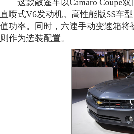
这款敞篷车以
Camaro
Coupe
双
直喷式V6
发动机
。高性能版SS车型的
值功率。同时，六速手动
变速箱
将
则作为选装配置。