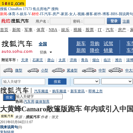
搜狐
ChinaRen
17173
焦点房地产
搜狗
新闻
-
体育
-
S
-
娱乐
-
V
-
财经
-
IT
-
汽车
-
房产
-
家居
-
女人
-
视频
-
播客
-
邮件
-
博客
-
BBS
-
我说两句
用户名：
密码：
注册
首页
-
新闻
-
军事
-
体育
-
NBA
-
娱乐
-
视频
-
股票
-
IT
-
汽车
-
房产
-
新车
导购
试驾
车
全国
新闻
降价
销量
车
切换
附近车市：
天津
|
石家庄
|
唐山
|
太原
|
济南
|
青岛
|
烟台
|
临沂
|
潍坊
|
淄
微型
小型
紧凑型
中型
中大
汽车频道
>
购车频道
>
新车资讯
>
即将上市
热词:
汽车周
媒体智库
大黄蜂Camaro敞篷版跑车 年内或引入中
来源：
搜狐汽车
作者：张文
2011年03月04日11:07
我来说两句
(
0
)
复制链接