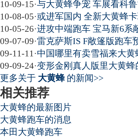
10-09-15
·
与大黄蜂争宠 车展看科鲁兹
10-08-05
·
或进军国内 全新大黄蜂卡玛
10-05-26
·
进攻中端跑车 宝马新6系
09-07-09
·
雷克萨斯IS F敞篷版跑车预
09-11-11
·
中国哪里有卖雪福来大黄
09-09-24
·
变形金刚真人版里大黄蜂
更多关于
大黄蜂
的新闻>>
相关推荐
大黄蜂的最新图片
大黄蜂跑车的消息
本田大黄蜂跑车