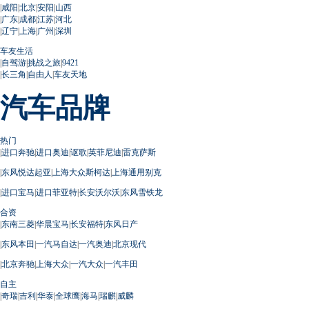
|
咸阳
|
北京
|
安阳
|
山西
|
广东
|
成都
|
江苏
|
河北
|
辽宁
|
上海
|
广州
|
深圳
车友生活
|
自驾游
|
挑战之旅
|
9421
|
长三角
|
自由人
|
车友天地
汽车品牌
热门
|
进口奔驰
|
进口奥迪
|
讴歌
|
英菲尼迪
|
雷克萨斯
|
东风悦达起亚
|
上海大众斯柯达
|
上海通用别克
|
进口宝马
|
进口菲亚特
|
长安沃尔沃
|
东风雪铁龙
合资
|
东南三菱
|
华晨宝马
|
长安福特
|
东风日产
|
东风本田
|
一汽马自达
|
一汽奥迪
|
北京现代
|
北京奔驰
|
上海大众
|
一汽大众
|
一汽丰田
自主
|
奇瑞
|
吉利
|
华泰
|
全球鹰
|
海马
|
瑞麒
|
威麟