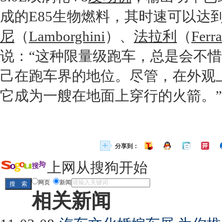
成的E85生物燃料，其时速可以达
尼
（
Lamborghini
）、
法拉利
（
Ferra
说：“这种限量级
跑车
，总是会不惜
己在
跑车
界的地位。尽管，在外观
它成为一艘在地面上穿行的火箭。”
分享到：
上网从搜狗开始
网页
新闻
相关新闻