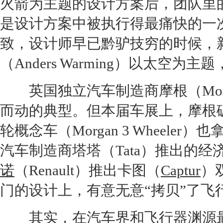
火箭为主题的设计方案后，团队里
是设计方案中被执行得最痛快的一次
致，设计师早已黔驴技穷的时候，新
（Anders Warming）以太空为
英国独立汽车制造商
摩根
（M
而动的典型。但本届车展上，
摩根
轮
概念车
（Morgan 3 Whee
汽车制造商塔塔（Tata）推出的经
诺
（Renault）推出卡图（
Captur
）
门的设计上，有意无意“拷贝”了飞
其实，在汽车界和飞行器渊源最