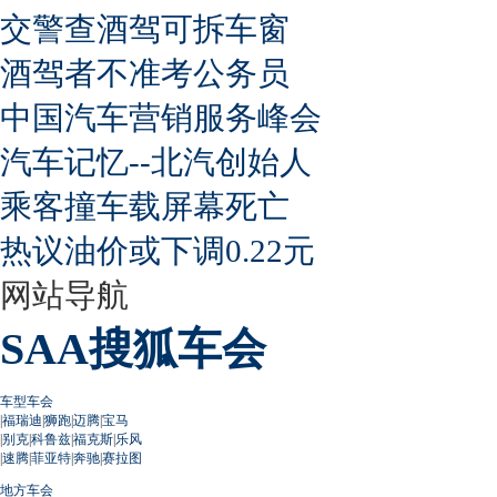
交警查酒驾可拆车窗
酒驾者不准考公务员
中国汽车营销服务峰会
汽车记忆--北汽创始人
乘客撞车载屏幕死亡
热议油价或下调0.22元
网站导航
SAA搜狐车会
车型车会
|
福瑞迪
|
狮跑
|
迈腾
|
宝马
|
别克
|
科鲁兹
|
福克斯
|
乐风
|
速腾
|
菲亚特
|
奔驰
|
赛拉图
地方车会