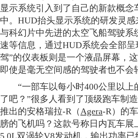
显示系统引入到了自己的新款
概念
中。HUD抬头显示系统的研发灵
与科幻片中先进的太空飞船驾驶系
速等信息，通过HUD系统会全部呈
驾”的仪表板则是一个液晶屏幕，
即使是毫无空间感的驾驶者也不会
“一部车以每小时400公里以上
了吧？”很多人看到了顶级
跑车
制造
推出的安格瑞拉-R（
Agera
-R）的
膀的飞机吗？这款号称
日内瓦车展
5.0L双涡轮V8
发动机
，输出功率已