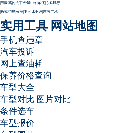
|
帝豪
|
英伦汽车
|
华晨中华
|
哈飞
|
东风风行
|
长城
|
荣威
|
长安
|
中兴
|
比亚迪
|
东南
|
广汽
实用工具
网站地图
手机查违章
汽车投诉
网上查油耗
保养价格查询
车型大全
车型对比
图片对比
条件选车
车型报价