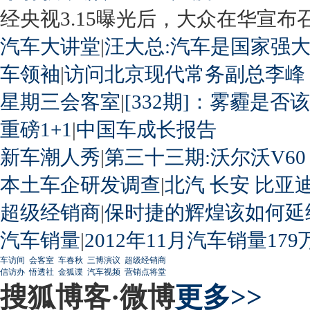
经央视3.15曝光后，大众在华宣布召回
汽车大讲堂
|
汪大总:汽车是国家强
车领袖
|
访问北京现代常务副总李峰
星期三会客室
|
[332期]：雾霾是否
重磅1+1
|
中国车成长报告
新车潮人秀
|
第三十三期:沃尔沃V60
本土车企研发调查
|
北汽
长安
比亚
超级经销商
|
保时捷的辉煌该如何延
汽车销量
|
2012年11月汽车销量179
车访间
会客室
车春秋
三博演议
超级经销商
信访办
悟透社
金狐谍
汽车视频
营销点将堂
搜狐博客·微博
更多>>