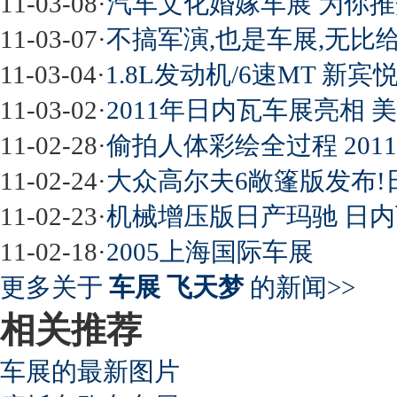
11-03-08
·
汽车文化婚嫁车展 为你推
11-03-07
·
不搞军演,也是车展,无比
11-03-04
·
1.8L发动机/6速MT 新
11-03-02
·
2011年日内瓦车展亮相
11-02-28
·
偷拍人体彩绘全过程 201
11-02-24
·
大众高尔夫6敞篷版发布!
11-02-23
·
机械增压版日产玛驰 日
11-02-18
·
2005上海国际车展
更多关于
车展 飞天梦
的新闻>>
相关推荐
车展的最新图片