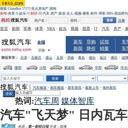
搜狐
ChinaRen
17173
焦点房地产
搜狗
新闻
-
体育
-
S
-
娱乐
-
V
-
财经
-
IT
-
汽车
-
房产
-
家居
-
女人
-
视频
-
播客
-
邮件
-
博客
-
BBS
-
我说两句
用户名：
密码：
注册
首页
-
新闻
-
军事
-
体育
-
NBA
-
娱乐
-
视频
-
股票
-
IT
-
汽车
-
房产
-
新车
导购
试驾
车
全国
新闻
降价
销量
车
切换
附近车市：
天津
|
石家庄
|
唐山
|
太原
|
济南
|
青岛
|
烟台
|
临沂
|
潍坊
|
淄
微型
小型
紧凑型
中型
中大
汽车频道
>
购车频道
>
新车资讯
>
最新上市
>
海外新车
热词:
汽车周
媒体智库
汽车"飞天梦" 日内瓦
来源：
第一财经日报
作者：陈琳