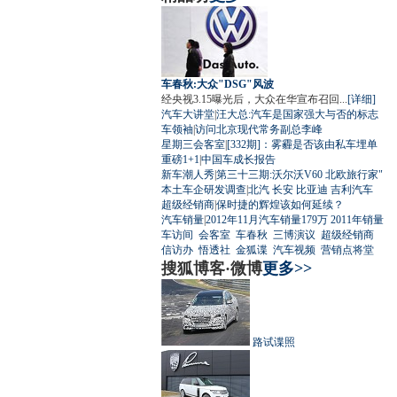
车春秋:大众"DSG"风波
经央视3.15曝光后，大众在华宣布召回...
[详细]
汽车大讲堂
|
汪大总:汽车是国家强大与否的标志
车领袖
|
访问北京现代常务副总李峰
星期三会客室
|
[332期]：雾霾是否该由私车埋单
重磅1+1
|
中国车成长报告
新车潮人秀
|
第三十三期:沃尔沃V60 北欧旅行家"
本土车企研发调查
|
北汽
长安
比亚迪
吉利汽车
超级经销商
|
保时捷的辉煌该如何延续？
汽车销量
|
2012年11月汽车销量179万
2011年销量
车访间
会客室
车春秋
三博演议
超级经销商
信访办
悟透社
金狐谍
汽车视频
营销点将堂
搜狐博客·微博
更多>>
路试谍照