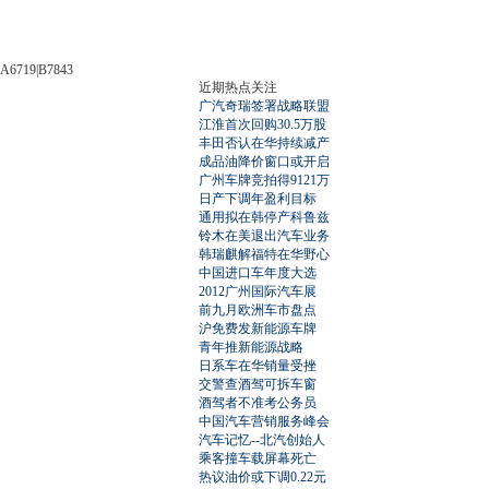
A6719|B7843
近期热点关注
广汽奇瑞签署战略联盟
江淮首次回购30.5万股
丰田否认在华持续减产
成品油降价窗口或开启
广州车牌竞拍得9121万
日产下调年盈利目标
通用拟在韩停产科鲁兹
铃木在美退出汽车业务
韩瑞麒解福特在华野心
中国进口车年度大选
2012广州国际汽车展
前九月欧洲车市盘点
沪免费发新能源车牌
青年推新能源战略
日系车在华销量受挫
交警查酒驾可拆车窗
酒驾者不准考公务员
中国汽车营销服务峰会
汽车记忆--北汽创始人
乘客撞车载屏幕死亡
热议油价或下调0.22元