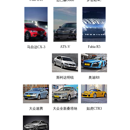
ATS-V
Fabia R5
马自达CX-3
斯柯达明锐
奥迪R8
大众速腾
大众全新桑塔纳
如虎CTR3