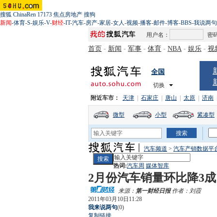
搜狐
ChinaRen
17173
焦点房地产
搜狗
新闻
-
体育
-
S
-
娱乐
-
V
-
财经
-
IT
-
汽车
-
房产
-
家居
-
女人
-
视频
-
播客
-
邮件
-
博客
-
BBS
-
我说两句
用户名：
密
首页
-
新闻
-
军事
-
体育
-
NBA
-
娱乐
-
视
全国
切换
附近车市：
天津
|
石家庄
|
唐山
|
太原
|
济南
微型
小型
紧凑型
汽车频道
>
汽车产销数据平台
热词:
汽车周
媒体智库
2月份汽车销量环比降3成
来源：
第一财经日报
作者：刘霞
2011年03月10日11:28
我来说两句
(
0
)
复制链接