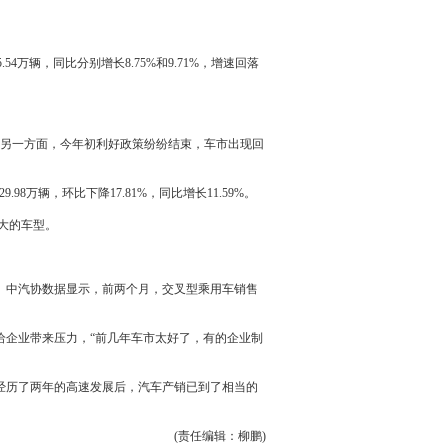
15.54万辆，同比分别增长8.75%和9.71%，增速回落
另一方面，今年初利好政策纷纷结束，车市出现回
8万辆，环比下降17.81%，同比增长11.59%。
最大的车型。
。中汽协数据显示，前两个月，交叉型乘用车销售
给企业带来压力，“前几年车市太好了，有的企业制
经历了两年的高速发展后，
汽车产销
已到了相当的
(责任编辑：柳鹏)