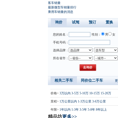
客车销量
最新微型车销量排行
乘用车销量的消息
询价
试驾
预订
置换
您的姓名：
性别：
男
女
手机号码：
选择品牌：
所在省市：
相关二手车
同价位二手车
更
价格>
3万以内
3-5万
5-10万
10-15万
15-20万
里程>
1万公里以内
1-3万公里
3-6万公里
年限>
1年以内
1-3年
3-5年
5-8年
8年以上
精品坊
更多>>