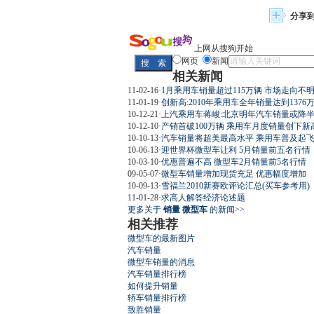
分享
上网从搜狗开始
网页
新闻
相关新闻
11-02-16
·
1月乘用车销量超过115万辆 市场走向不
11-01-19
·
创新高:2010年乘用车全年销量达到1376
10-12-21
·
上汽乘用车蒋峻:北京明年汽车销量或降
10-12-10
·
产销首破100万辆 乘用车月度销量创下新
10-10-13
·
汽车销量将超美最高水平 乘用车普及起
10-06-13
·
迎世界杯微型车让利 5月销量前五名行情
10-03-10
·
优惠普遍不高 微型车2月销量前5名行情
09-05-07
·
微型车销量增加现货充足 优惠幅度增加
10-09-13
·
雪福兰2010新赛欧评论汇总(买车参考用)
11-01-28
·
求高人解答经济论述题
更多关于
销量 微型车
的新闻>>
相关推荐
微型车的最新图片
汽车销量
微型车销量的消息
汽车销量排行榜
如何提升销量
轿车销量排行榜
致胜销量