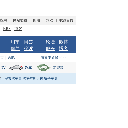
P应用
|
网站地图
|
回顾
|
滚动
|
收藏首页
-
BBS
-
博客
用车
问答
论坛
微博
保养
投诉
服务
博客
南京
|
合肥
查看更多城市>>
SUV
跑车
新能源
词：
搜狐汽车周
汽车年度大选
安全车展