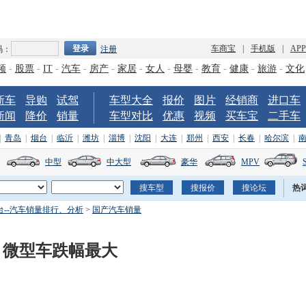
车商宝
|
手机版
|
AP
码：
注册
频
-
股票
-
IT
-
汽车
-
房产
-
家居
-
女人
-
母婴
-
教育
-
健康
-
旅游
-
文化
新车
导购
试驾
车型大全
报价
图片
经销商
进口车
新闻
降价
销量
车型对比
优惠
视频
买车宝
二手车
|
青岛
|
烟台
|
临沂
|
潍坊
|
淄博
|
沈阳
|
大连
|
郑州
|
西安
|
长春
|
哈尔滨
|
中型
中大型
豪华
MPV
热
--汽车销量排行、分析
>
国产汽车销量
 微型车跌幅最大