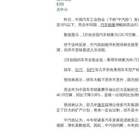
打印
大
中
小
昨日，中国汽车工业协会（下称“中汽协”）发布
至10%以下。而去年同期，
汽车销量
增幅则高达83.
数据显示，2月份全国
汽车销量
为126.70万
对于这种反差，中汽协副秘书长熊传林在接受《
调，但并不意味着进入冷淡期。
2月份国内车市全面走低：乘用车销量为96.72万辆，
轿车、
SUV
、
MPV
等几乎所有乘用车车型产销
熊传林表示，轿车大幅下滑并不意外，因为按照
而去年为中国车市销量攀升做出巨大贡献的交
46.19万辆，同比下降3.09%，是唯一出现同比负
熊传林认为，前几年
微车
猛增让很多汽车集团
定了巨大的扩产计划，将来一定会过剩，但不是今
中汽协认为，今年初诸多汽车发展促进政策正式
规模，增长基数较高。因此，中汽协判断，今年的