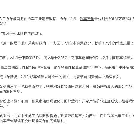
了今年前两月的汽车工业运行数据。今年1~2月，
汽车产销
量分别为306.81万辆和3
78%。
辆，与1月份相比降幅超过33%。
第一财经日报》采访时认为，一方面，2月份本身天数少，影响了汽车的销售总量；
比1月份下降36.74%，同比增长2.57%；商用车也同样低迷，2月，商用车销量为29.9
量全面回落，降幅均在30%左右，轿车销量降幅更是达到40.80%，是乘用车中降幅
往年情况，2月份轿车销量会是全年的低谷，与春节前消费者集中购买有关。
叉型乘用车，也就是
微型车
，则在利好政策纷纷结束之时，成为跌幅最大的细分车型
增长的细分车型。
纷纷上马
微车
项目，如果市场出现变化，而那些汽车厂家
产能
扩张速度过快，很容易
年。”
退出，北京市实施了治堵限购措施，政策环境远不如前两年，而且我国汽车工业在
汽车产销
增速不会出现前两年的高速增长。