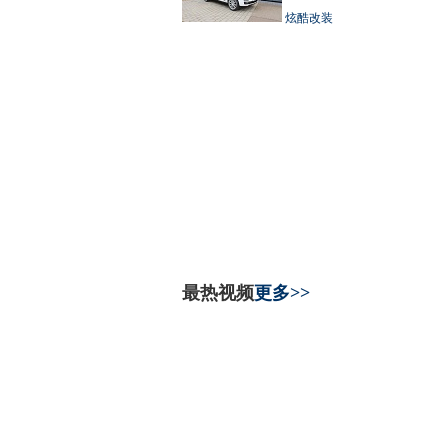
炫酷改装
最热视频
更多>>