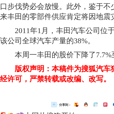
口步伐势必会放慢。此外，鉴于不
来
丰田
的零部件供应肯定将因
地震
2011年1月，
丰田汽车
公司位于
该公司全球
汽车产量
的38%。
本周一
丰田
的股价下降了7.7%
版权声明：本稿件为搜狐汽车
经许可，严禁转载或改编、改写。
分享到：