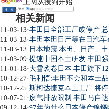
上网从搜狗开始
网页
新闻
相关新闻
11-03-13
·
丰田日全部工厂或停产 
11-03-13
·
丰田本田日产等在日汽车
11-03-13
·
日本地震 本田、日产、
11-03-09
·
提速中国本土研发 丰田
11-01-18
·
大雪袭卷日本 丰田旗下1
10-12-27
·
毛利悟:丰田不会和本土
10-12-25
·
斯柯达捷克本土工厂 将
10-07-21
·
废气排放限制 丰田马自
09-12-14
·
97年为什么日本停产镍镉