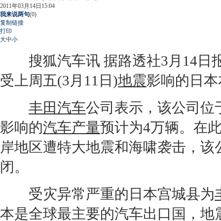
2011年03月14日15:04
我来说两句
(
0
)
复制链接
打印
大
中
小
搜狐汽车讯 据路透社3月14日报道
受上周五(3月11日)
地震
影响的日本
丰田汽车
公司表示，该公司位于
影响的
汽车产量
预计为4万辆。在
岸地区遭特大
地震
和海啸袭击，该
闭。
受灾异常严重的日本宫城县为
本是全球最主要的汽车出口国，
地