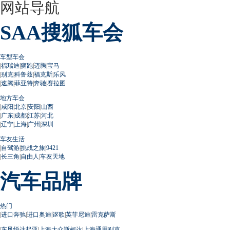
网站导航
SAA搜狐车会
车型车会
|
福瑞迪
|
狮跑
|
迈腾
|
宝马
|
别克
|
科鲁兹
|
福克斯
|
乐风
|
速腾
|
菲亚特
|
奔驰
|
赛拉图
地方车会
|
咸阳
|
北京
|
安阳
|
山西
|
广东
|
成都
|
江苏
|
河北
|
辽宁
|
上海
|
广州
|
深圳
车友生活
|
自驾游
|
挑战之旅
|
9421
|
长三角
|
自由人
|
车友天地
汽车品牌
热门
|
进口奔驰
|
进口奥迪
|
讴歌
|
英菲尼迪
|
雷克萨斯
|
东风悦达起亚
|
上海大众斯柯达
|
上海通用别克