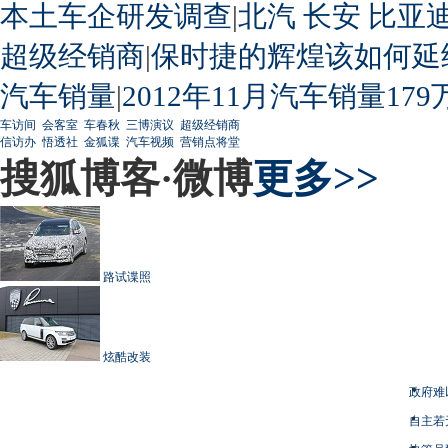
本土车企研发调查
|
北汽
长安
比亚
超级经销商
|
保时捷的辉煌该如何延
汽车销量
|
2012年11月汽车销量179
车访间
会客室
车春秋
三博演议
超级经销商
信访办
悟透社
金狐谍
汽车视频
营销点将堂
搜狐博客·微博
更多>>
路试谍照
炫酷改装
政府难
自主若