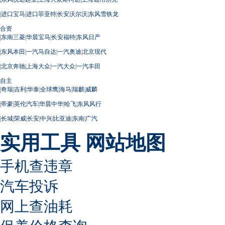
|
进口宝马
|
进口菲亚特
|
长安沃尔沃
|
东风雪铁龙
合资
|
东南三菱
|
华晨宝马
|
长安福特
|
东风日产
|
东风本田
|
一汽马自达
|
一汽奥迪
|
北京现代
|
北京奔驰
|
上海大众
|
一汽大众
|
一汽丰田
自主
|
奇瑞
|
吉利
|
华泰
|
全球鹰
|
海马
|
瑞麒
|
威麟
|
帝豪
|
英伦汽车
|
华晨中华
|
哈飞
|
东风风行
|
长城
|
荣威
|
长安
|
中兴
|
比亚迪
|
东南
|
广汽
实用工具
网站地图
手机查违章
汽车投诉
网上查油耗