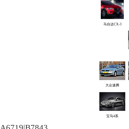
马自达CX-3
大众速腾
宝马4系
A6719|B7843