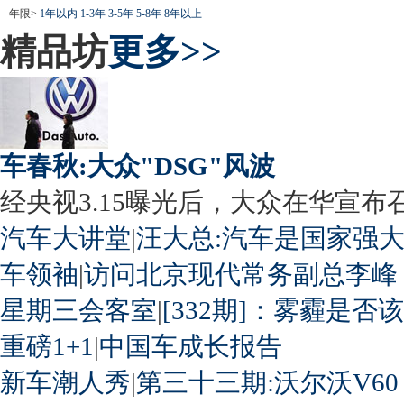
年限>
1年以内
1-3年
3-5年
5-8年
8年以上
精品坊
更多>>
车春秋:大众"DSG"风波
经央视3.15曝光后，大众在华宣布召回
汽车大讲堂
|
汪大总:汽车是国家强
车领袖
|
访问北京现代常务副总李峰
星期三会客室
|
[332期]：雾霾是否
重磅1+1
|
中国车成长报告
新车潮人秀
|
第三十三期:沃尔沃V60