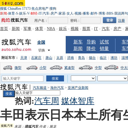
搜狐
ChinaRen
17173
焦点房地产
搜狗
新闻
-
体育
-
S
-
娱乐
-
V
-
财经
-
IT
-
汽车
-
房产
-
家居
-
女人
-
视频
-
播客
-
邮件
-
博客
-
BBS
-
我说两句
用户名：
密码：
注册
首页
-
新闻
-
军事
-
体育
-
NBA
-
娱乐
-
视频
-
股票
-
IT
-
汽车
-
房产
-
新车
导购
试驾
车
全国
新闻
降价
销量
车
切换
附近车市：
天津
|
石家庄
|
唐山
|
太原
|
济南
|
青岛
|
烟台
|
临沂
|
潍坊
|
淄
微型
小型
紧凑型
中型
中大
汽车频道
>
海外汽车
>
亚洲产业新闻
热词:
汽车周
媒体智库
丰田表示日本本土所有生
来源：
搜狐汽车
作者：雅龙