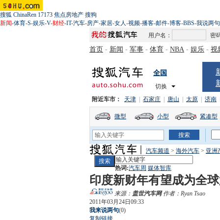
搜狐
ChinaRen
17173
焦点房地产
搜狗
新闻
-
体育
-
S
-
娱乐
-
V
-
财经
-
IT
-
汽车
-
房产
-
家居
-
女人
-
视频
-
播客
-
邮件
-
博客
-
BBS
-
我说两句
用户名：
密
首页
-
新闻
-
军事
-
体育
-
NBA
-
娱乐
-
视
全国
切换
附近车市：
天津
|
石家庄
|
唐山
|
太原
|
济南
微型
小型
紧凑型
汽车频道
>
海外汽车
>
亚洲
热词:
汽车周
媒体智库
印度新财年有望成为全球
来源：
盖世汽车网
作者：Ryan Tsao
2011年03月24日09:33
我来说两句
(
0
)
复制链接