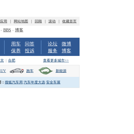
P应用
|
网站地图
|
回顾
|
滚动
|
收藏首页
-
BBS
-
博客
用车
问答
论坛
微博
保养
投诉
服务
博客
南京
|
合肥
查看更多城市>>
SUV
跑车
新能源
词：
搜狐汽车周
汽车年度大选
安全车展