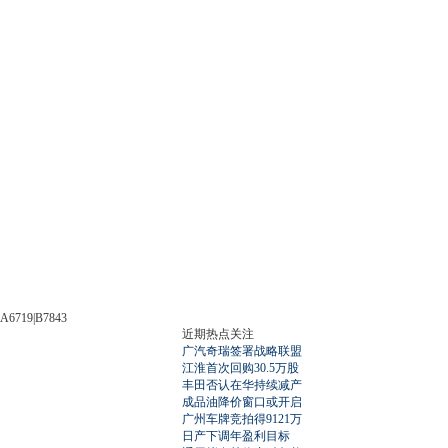
A6719|B7843
近期热点关注
广汽奇瑞签署战略联盟
江淮首次回购30.5万股
丰田否认在华持续减产
成品油降价窗口或开启
广州车牌竞拍得9121万
日产下调年盈利目标