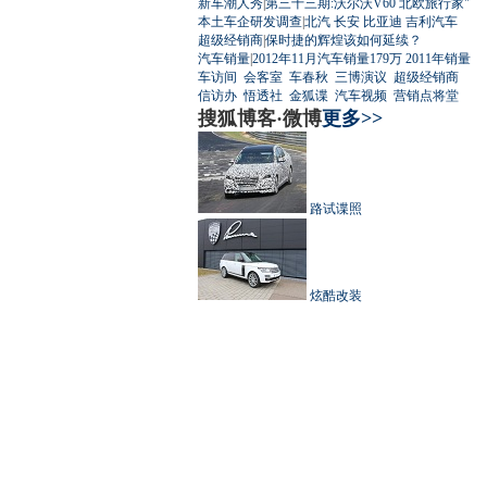
新车潮人秀
|
第三十三期:沃尔沃V60 北欧旅行家"
本土车企研发调查
|
北汽
长安
比亚迪
吉利汽车
超级经销商
|
保时捷的辉煌该如何延续？
汽车销量
|
2012年11月汽车销量179万
2011年销量
车访间
会客室
车春秋
三博演议
超级经销商
信访办
悟透社
金狐谍
汽车视频
营销点将堂
搜狐博客·微博
更多>>
路试谍照
炫酷改装