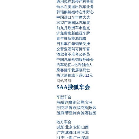
通用拟在韩停产科鲁兹
铃木在美退出汽车业务
韩瑞麒解福特在华野心
中国进口车年度大选
2012广州国际汽车展
前九月欧洲车市盘点
沪免费发新能源车牌
青年推新能源战略
日系车在华销量受挫
交警查酒驾可拆车窗
酒驾者不准考公务员
中国汽车营销服务峰会
汽车记忆--北汽创始人
乘客撞车载屏幕死亡
热议油价或下调0.22元
网站导航
SAA搜狐车会
车型车会
|
福瑞迪
|
狮跑
|
迈腾
|
宝马
|
别克
|
科鲁兹
|
福克斯
|
乐风
|
速腾
|
菲亚特
|
奔驰
|
赛拉图
地方车会
|
咸阳
|
北京
|
安阳
|
山西
|
广东
|
成都
|
江苏
|
河北
|
辽宁
|
上海
|
广州
|
深圳