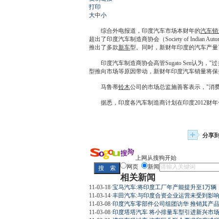
打印
大
中
小
综合外电报道，印度汽车市场本财年的
汽车销
超出了印度汽车制造商协会（Society of India
推出了多款
新车
型。同时，新财年印度的
汽车产量
印度汽车制造商协会高管Sugato Sen认为，
型推向市场等原因带动，新财年印度
汽车销量
将保
马鲁蒂
铃木
公司的市场总监施善客表示，"消
据悉，印度各汽车制造商计划在印度2012财年
分享
上网从搜狗开始
网页
新闻
相关新闻
11-03-18
·
宝马汽车:将印度工厂年产能提升至1万辆
11-03-14
·
丰田汽车:与印度合资企业运营未受到影
11-03-08
·
印度汽车零部件公司组团访华 推销其产
11-03-08
·
印度塔塔汽车 将小排量车型引进新兴市