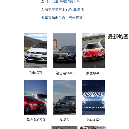
进口车低迷 高端消费下降
上海车展显本土SUV 战味浓
公车采购出手自主元年可期
最新热图
Polo GTI
迈巴赫S600
罗密欧4C
ATS-V
Fabia R5
马自达CX-3