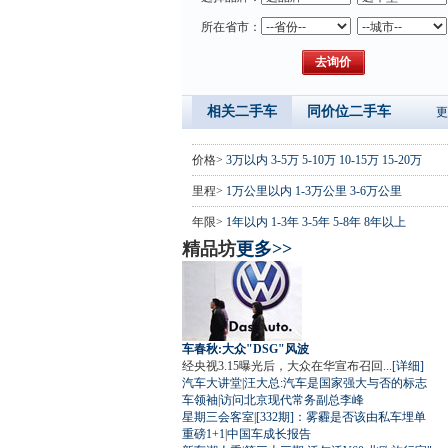
所在省市：
相关二手车
同价位二手车
更
价格>
3万以内
3-5万
5-10万
10-15万
15-20万
里程>
1万公里以内
1-3万公里
3-6万公里
年限>
1年以内
1-3年
3-5年
5-8年
8年以上
精品坊
更多>>
车春秋:大众"DSG"风波
经央视3.15曝光后，大众在华宣布召回...
[详细]
汽车大讲堂
|
汪大总:汽车是国家强大与否的标志
车领袖
|
访问北京现代常务副总李峰
星期三会客室
|
[332期]：雾霾是否该由私车埋单
重磅1+1
|
中国车成长报告