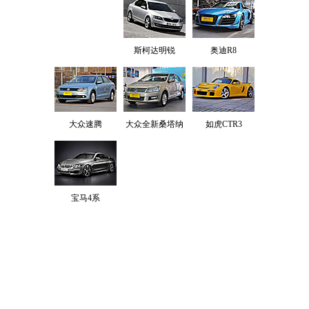
斯柯达明锐
奥迪R8
大众速腾
大众全新桑塔纳
如虎CTR3
宝马4系