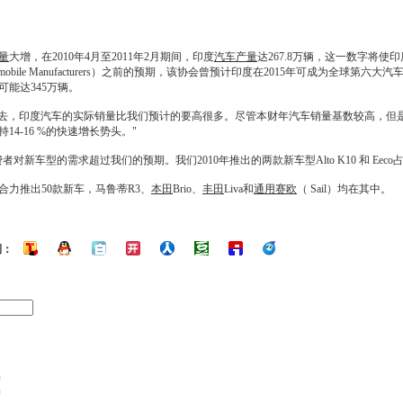
量
大增，在2010年4月至2011年2月期间，印度
汽车产量
达267.8万辆，这一数字将
n Automobile Manufacturers）之前的预期，该协会曾预计印度在2015年可成
可能达345万辆。
"过去，印度汽车的实际销量比我们预计的要高很多。尽管本财年
汽车销量
基数较高，但
持14-16 %的快速增长势头。"
费者对
新车
型的需求超过我们的预期。我们2010年推出的两款
新车
型Alto K10 和 Ee
合力推出50款
新车
，马鲁蒂R3、
本田
Brio、
丰田
Liva和
通用
赛欧
（ Sail）均在其中。
到：
响
品
场