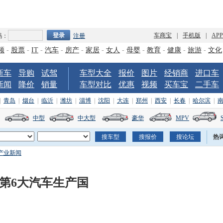
车商宝
|
手机版
|
AP
码：
注册
频
-
股票
-
IT
-
汽车
-
房产
-
家居
-
女人
-
母婴
-
教育
-
健康
-
旅游
-
文化
新车
导购
试驾
车型大全
报价
图片
经销商
进口车
新闻
降价
销量
车型对比
优惠
视频
买车宝
二手车
|
青岛
|
烟台
|
临沂
|
潍坊
|
淄博
|
沈阳
|
大连
|
郑州
|
西安
|
长春
|
哈尔滨
|
中型
中大型
豪华
MPV
热
产业新闻
第6大汽车生产国