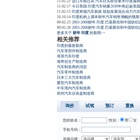
11-02-21
·
进口车税过高 汽车巨头联合要求印度减
11-02-17
·
今日美国:印度汽车销量2030年将赶超美
11-02-15
·
印度将颁汽车新政 鼓励发展混合动力汽
10-10-14
·
印度机构上调本财年汽车销售增幅的预期
09-02-25
·
2003-2006财年.印度.巴基斯坦和中国纺
09-02-28
·
2003-2006财年.印度.巴基斯坦和中国纺
更多关于
财年 印度
的新闻>>
相关推荐
印度的最新新闻
汽车零部件制造商
塔塔汽车印度
海带丝生产制造商
汽车制造商的消息
汽车零件制造商
日本三大汽车制造商
重型汽车制造商
中车境内汽车制造商
郑州汽车仪表盘制造商
询价
试驾
预订
置换
您的姓名：
性别：
男
女
手机号码：
选择品牌：