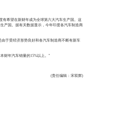
使印度有希望在新财年成为全球第六大汽车生产国。这
为全球第六大汽车生产国。据有关数据显示，今年印度各汽车制造商
是由于受经济形势良好和各汽车制造商不断有
新车
co占本财年
汽车销量
的15%以上。"
(责任编辑：宋双辉)