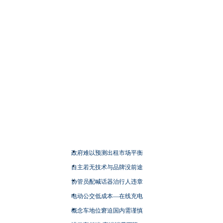
政府难以预测出租市场平衡
自主若无技术与品牌没前途
协管员配喊话器治行人违章
电动公交低成本—在线充电
概念车地位窘迫国内需谨慎