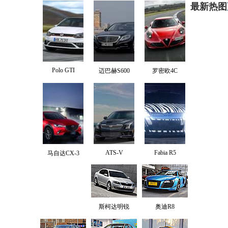
最新热图
Polo GTI
迈巴赫S600
罗密欧4C
ATS-V
Fabia R5
马自达CX-3
斯柯达明锐
奥迪R8