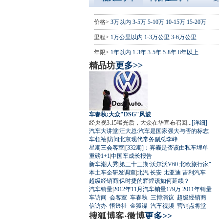
价格>
3万以内
3-5万
5-10万
10-15万
15-20万
里程>
1万公里以内
1-3万公里
3-6万公里
年限>
1年以内
1-3年
3-5年
5-8年
8年以上
精品坊
更多>>
车春秋:大众"DSG"风波
经央视3.15曝光后，大众在华宣布召回...
[详细]
汽车大讲堂
|
汪大总:汽车是国家强大与否的标志
车领袖
|
访问北京现代常务副总李峰
星期三会客室
|
[332期]：雾霾是否该由私车埋单
重磅1+1
|
中国车成长报告
新车潮人秀
|
第三十三期:沃尔沃V60 北欧旅行家"
本土车企研发调查
|
北汽
长安
比亚迪
吉利汽车
超级经销商
|
保时捷的辉煌该如何延续？
汽车销量
|
2012年11月汽车销量179万
2011年销量
车访间
会客室
车春秋
三博演议
超级经销商
信访办
悟透社
金狐谍
汽车视频
营销点将堂
搜狐博客·微博
更多>>