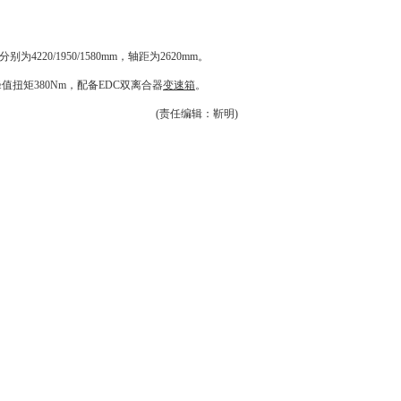
别为4220/1950/1580mm，轴距为2620mm。
峰值扭矩380Nm，配备EDC双离合器
变速箱
。
(责任编辑：靳明)