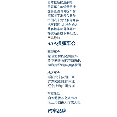
青年推新能源战略
日系车在华销量受挫
交警查酒驾可拆车窗
酒驾者不准考公务员
中国汽车营销服务峰会
汽车记忆--北汽创始人
乘客撞车载屏幕死亡
热议油价或下调0.22元
网站导航
SAA搜狐车会
车型车会
|
福瑞迪
|
狮跑
|
迈腾
|
宝马
|
别克
|
科鲁兹
|
福克斯
|
乐风
|
速腾
|
菲亚特
|
奔驰
|
赛拉图
地方车会
|
咸阳
|
北京
|
安阳
|
山西
|
广东
|
成都
|
江苏
|
河北
|
辽宁
|
上海
|
广州
|
深圳
车友生活
|
自驾游
|
挑战之旅
|
9421
|
长三角
|
自由人
|
车友天地
汽车品牌