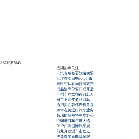
A6719|B7843
近期热点关注
广汽奇瑞签署战略联盟
江淮首次回购30.5万股
丰田否认在华持续减产
成品油降价窗口或开启
广州车牌竞拍得9121万
日产下调年盈利目标
通用拟在韩停产科鲁兹
铃木在美退出汽车业务
韩瑞麒解福特在华野心
中国进口车年度大选
2012广州国际汽车展
前九月欧洲车市盘点
沪免费发新能源车牌