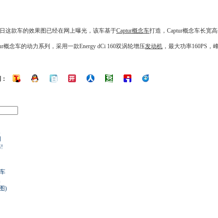
日这款车的效果图已经在网上曝光，该车基于
Captur
概念车
打造，
Captur
概念车
长宽高分
ur
概念车
的动力系列，采用一款Energy dCi 160双涡轮增压
发动机
，最大功率160PS，
到：
照
相
!
念车
然
图)