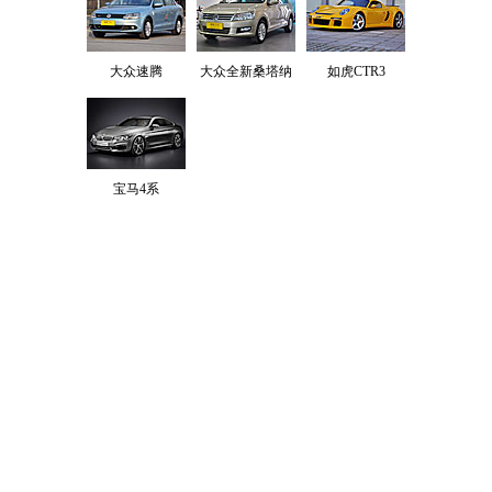
大众速腾
大众全新桑塔纳
如虎CTR3
宝马4系