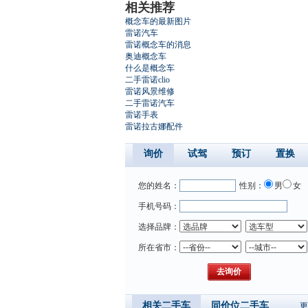
相关推荐
概念车的最新图片
雷诺汽车
雷诺概念车的消息
奥迪概念车
什么是概念车
二手雷诺clio
雷诺风景维修
二手雷诺汽车
雷诺手表
雷诺拉古娜配件
询价
试驾
预订
置换
您的姓名：
性别：
男
女
手机号码：
选择品牌：
所在省市：
相关二手车
同价位二手车
更