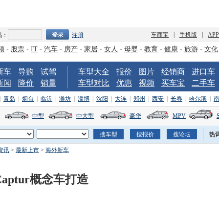
车商宝
|
手机版
|
AP
码：
注册
频
-
股票
-
IT
-
汽车
-
房产
-
家居
-
女人
-
母婴
-
教育
-
健康
-
旅游
-
文化
新车
导购
试驾
车型大全
报价
图片
经销商
进口车
新闻
降价
销量
车型对比
优惠
视频
买车宝
二手车
|
青岛
|
烟台
|
临沂
|
潍坊
|
淄博
|
沈阳
|
大连
|
郑州
|
西安
|
长春
|
哈尔滨
|
中型
中大型
豪华
MPV
热
资讯
>
最新上市
>
海外新车
aptur概念车打造