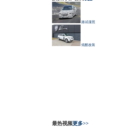
路试谍照
炫酷改装
最热视频
更多>>