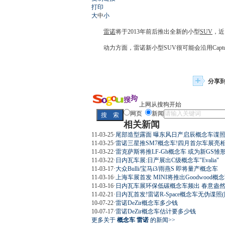
打印
大
中
小
雷诺
将于2013年前后推出全新的小型
SUV
，近
动力方面，
雷诺
新小型
SUV
很可能会沿用
Capt
分享
上网从搜狗开始
网页
新闻
相关新闻
11-03-25
·
尾部造型露面 曝东风日产启辰概念车谍
11-03-25
·
雷诺三星推SM7概念车!四月首尔车展亮
11-03-22
·
雷克萨斯将推LF-Gh概念车 或为新GS雏形
11-03-22
·
日内瓦车展:日产展出C级概念车"Evalia"
11-03-17
·
大众Bulli/宝马i3/雨燕S 即将量产概念车
11-03-16
·
上海车展首发 MINI将推出Goodwood概
11-03-16
·
日内瓦车展环保低碳概念车频出 春意盎
11-02-21
·
日内瓦首发!雷诺R-Space概念车无伪谍照(
10-07-22
·
雷诺DeZir概念车多少钱
10-07-17
·
雷诺DeZir概念车估计要多少钱
更多关于
概念车 雷诺
的新闻>>