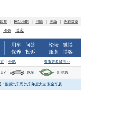
P应用
|
网站地图
|
回顾
|
滚动
|
收藏首页
-
BBS
-
博客
用车
问答
论坛
微博
保养
投诉
服务
博客
南京
|
合肥
查看更多城市>>
SUV
跑车
新能源
词：
搜狐汽车周
汽车年度大选
安全车展