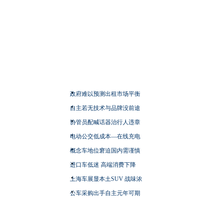
政府难以预测出租市场平衡
自主若无技术与品牌没前途
协管员配喊话器治行人违章
电动公交低成本—在线充电
概念车地位窘迫国内需谨慎
进口车低迷 高端消费下降
上海车展显本土SUV 战味浓
公车采购出手自主元年可期