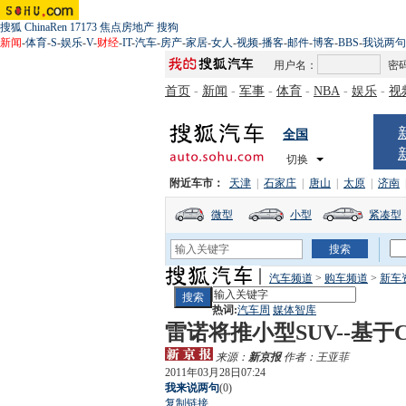
搜狐
ChinaRen
17173
焦点房地产
搜狗
新闻
-
体育
-
S
-
娱乐
-
V
-
财经
-
IT
-
汽车
-
房产
-
家居
-
女人
-
视频
-
播客
-
邮件
-
博客
-
BBS
-
我说两句
用户名：
密
首页
-
新闻
-
军事
-
体育
-
NBA
-
娱乐
-
视
全国
切换
附近车市：
天津
|
石家庄
|
唐山
|
太原
|
济南
微型
小型
紧凑型
汽车频道
>
购车频道
>
新车
热词:
汽车周
媒体智库
雷诺将推小型SUV--基于C
来源：
新京报
作者：王亚菲
2011年03月28日07:24
我来说两句
(
0
)
复制链接