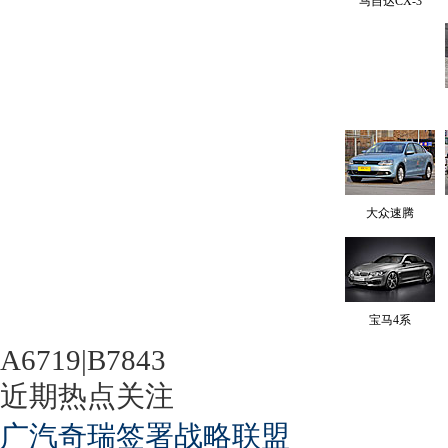
马自达CX-3
大众速腾
宝马4系
A6719|B7843
近期热点关注
广汽奇瑞签署战略联盟