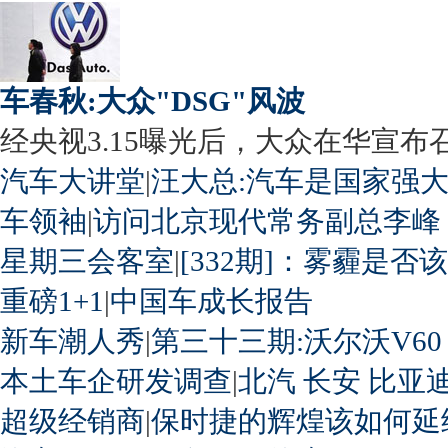
车春秋:大众"DSG"风波
经央视3.15曝光后，大众在华宣布召回
汽车大讲堂
|
汪大总:汽车是国家强
车领袖
|
访问北京现代常务副总李峰
星期三会客室
|
[332期]：雾霾是否
重磅1+1
|
中国车成长报告
新车潮人秀
|
第三十三期:沃尔沃V60
本土车企研发调查
|
北汽
长安
比亚
超级经销商
|
保时捷的辉煌该如何延