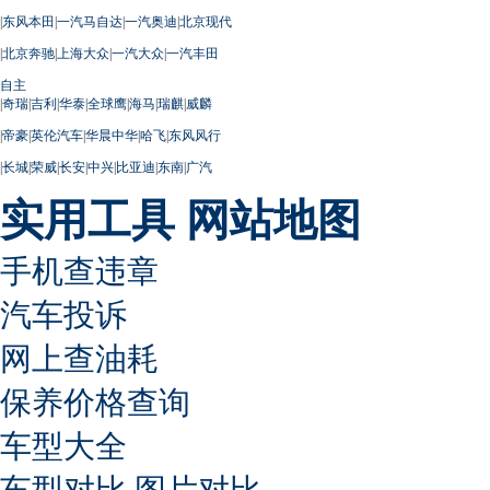
|
东风本田
|
一汽马自达
|
一汽奥迪
|
北京现代
|
北京奔驰
|
上海大众
|
一汽大众
|
一汽丰田
自主
|
奇瑞
|
吉利
|
华泰
|
全球鹰
|
海马
|
瑞麒
|
威麟
|
帝豪
|
英伦汽车
|
华晨中华
|
哈飞
|
东风风行
|
长城
|
荣威
|
长安
|
中兴
|
比亚迪
|
东南
|
广汽
实用工具
网站地图
手机查违章
汽车投诉
网上查油耗
保养价格查询
车型大全
车型对比
图片对比