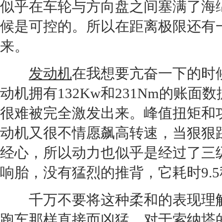
似乎在车轮与
方向盘
之间塞满了海
候是可控的。所以在距离极限还有
来。
发动机
在我想要亢奋一下的时候
动机
拥有132Kw和231Nm的账
很难被完全激发出来。峰值扭矩和功率分
动机
又很不情愿飙高转速，当狠狠
经心，所以动力也似乎是经过了三
响胎，没有猛烈的推背，它耗时9.5秒
千万不要将这种柔和的表现理解
跑车
那样直接而凶猛。对于
索纳塔