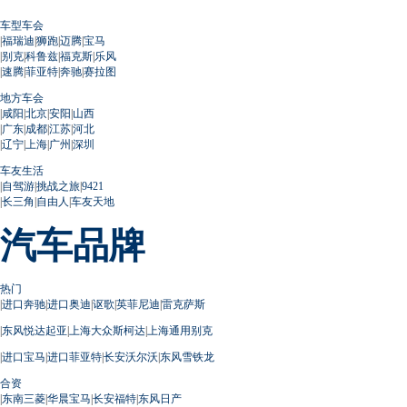
车型车会
|
福瑞迪
|
狮跑
|
迈腾
|
宝马
|
别克
|
科鲁兹
|
福克斯
|
乐风
|
速腾
|
菲亚特
|
奔驰
|
赛拉图
地方车会
|
咸阳
|
北京
|
安阳
|
山西
|
广东
|
成都
|
江苏
|
河北
|
辽宁
|
上海
|
广州
|
深圳
车友生活
|
自驾游
|
挑战之旅
|
9421
|
长三角
|
自由人
|
车友天地
汽车品牌
热门
|
进口奔驰
|
进口奥迪
|
讴歌
|
英菲尼迪
|
雷克萨斯
|
东风悦达起亚
|
上海大众斯柯达
|
上海通用别克
|
进口宝马
|
进口菲亚特
|
长安沃尔沃
|
东风雪铁龙
合资
|
东南三菱
|
华晨宝马
|
长安福特
|
东风日产