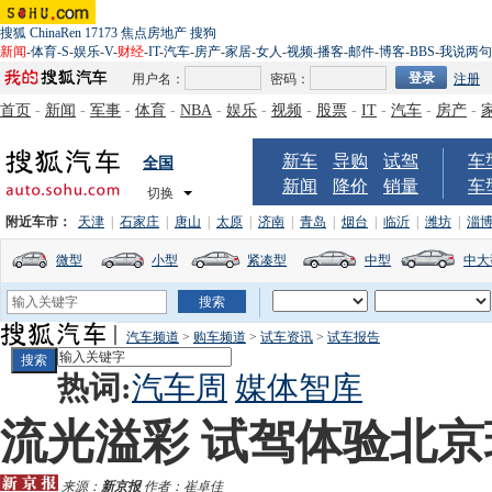
搜狐
ChinaRen
17173
焦点房地产
搜狗
新闻
-
体育
-
S
-
娱乐
-
V
-
财经
-
IT
-
汽车
-
房产
-
家居
-
女人
-
视频
-
播客
-
邮件
-
博客
-
BBS
-
我说两句
用户名：
密码：
注册
首页
-
新闻
-
军事
-
体育
-
NBA
-
娱乐
-
视频
-
股票
-
IT
-
汽车
-
房产
-
新车
导购
试驾
车
全国
新闻
降价
销量
车
切换
附近车市：
天津
|
石家庄
|
唐山
|
太原
|
济南
|
青岛
|
烟台
|
临沂
|
潍坊
|
淄
微型
小型
紧凑型
中型
中大
汽车频道
>
购车频道
>
试车资讯
>
试车报告
热词:
汽车周
媒体智库
流光溢彩 试驾体验北
来源：
新京报
作者：崔卓佳