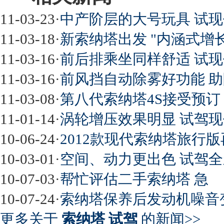
11-03-23
·
中产阶层的大号玩具 试
11-03-18
·
新索纳塔出发 "内涵式增
11-03-16
·
前后排乘坐同样舒适 试
11-03-16
·
前风挡自动除雾好功能 
11-03-08
·
第八代索纳塔4S接受预订 
11-01-14
·
涡轮增压效果明显 试驾现代
10-06-24
·
2012款现代索纳塔旅行
10-03-01
·
空间、动力更出色 试驾
10-07-03
·
帮忙评估二手索纳塔 急
10-07-24
·
索纳塔保养后发动机噪音
更多关于
索纳塔 试驾
的新闻>>