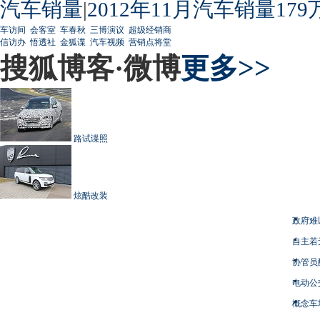
汽车销量
|
2012年11月汽车销量179
车访间
会客室
车春秋
三博演议
超级经销商
信访办
悟透社
金狐谍
汽车视频
营销点将堂
搜狐博客·微博
更多>>
路试谍照
炫酷改装
政府难
自主若
协管员
电动公
概念车