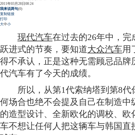
2011年03月28日08:24
我来说两句
(
0
)
复制链接
打印
大
中
小
现代汽车
在过去的26年中，完
跃进式的节奏，要知道
大众汽车
用
得不承认，正是这种无需顾忌品牌
代汽车
有了今天的成绩。
所以，从第1代
索纳塔
到第8代
何场合也绝不会提及自己在制造中
的造型设计、全新欧化的调校、欧
车
不想让任何人把这辆车与韩国直