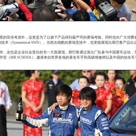
度的宣传考虑外，这更是为了让旗下产品得到最严苛的赛场考验。同时也向广大消费
驱动技术（Symmetrical AWD）。当然在残酷的赛场竞技中，也更能展现出
斯巴鲁
产品出
，这也是企业社会责任的另一方面展现。
斯巴鲁
通过派出厂队参与中国赛车运动，
学堂（MR SCHOOL）,邀请来自世界各地的著名车手和高级维修师以及中国的知名