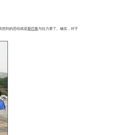
联想到的恐怕就是
斯巴鲁
与拉力赛了。确实，对于