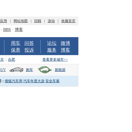
P应用
|
网站地图
|
回顾
|
滚动
|
收藏首页
-
BBS
-
博客
用车
问答
论坛
微博
保养
投诉
服务
博客
南京
|
合肥
查看更多城市>>
SUV
跑车
新能源
词：
搜狐汽车周
汽车年度大选
安全车展