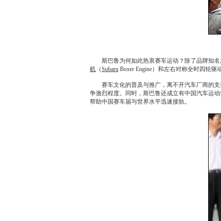
斯巴鲁
为何如此热衷赛车运动？除了品牌知名
机
（
Subaru
Boxer Engine）和左右对称全时四轮
赛车文化的普及与推广，离不开汽车厂商的支持
争激烈程度。同时，
斯巴鲁
还成立有中国汽车运动
帮助中国赛车届与世界水平迅速接轨。