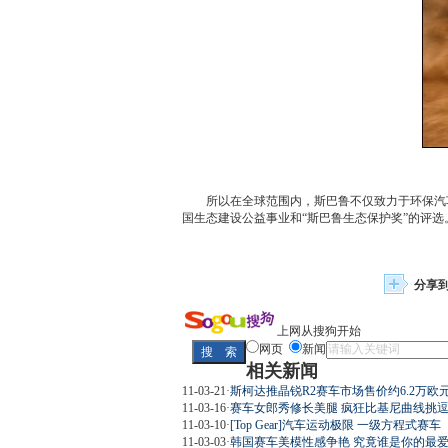
所以在全球范围内，
斯巴鲁
不仅致力于
环保
汽
国生态建设公益事业和“
斯巴鲁
生态保护奖”的评选
分享
上网从搜狗开始
网页
新闻
相关新闻
11-03-21
·
斯柯达推晶锐R2赛车市场售价约6.2万欧
11-03-16
·
赛车女郎秀修长美腿 疯狂比基尼曲线挑
11-03-10
·
[Top Gear]汽车运动极限 一级方程式赛车
11-03-03
·
韩国赛车美模性感争艳 究竟谁是你的最