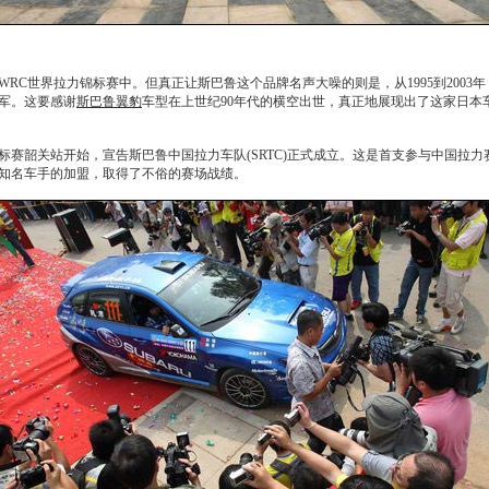
WRC世界拉力锦标赛中。但真正让
斯巴鲁
这个品牌名声大噪的则是，从1995到200
冠军。这要感谢
斯巴鲁翼豹
车型在上世纪90年代的横空出世，真正地展现出了这家日本
锦标赛韶关站开始，宣告
斯巴鲁
中国拉力车队(SRTC)正式成立。这是首支参与中国拉
知名车手的加盟，取得了不俗的赛场战绩。