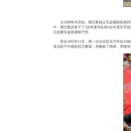
从1980年代开始，
斯巴鲁
就义无反顾的投身到
中，
斯巴鲁
共拿下了3次年度车队和3次年度车手
正的赛车血统著称于世。
而从2005年11月，第一次出征亚太汽车拉力
直活跃于中国的拉力赛场，并吸收了韩寒、李微等