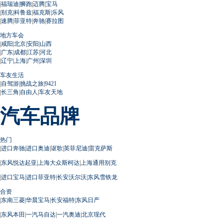
|
福瑞迪
|
狮跑
|
迈腾
|
宝马
|
别克
|
科鲁兹
|
福克斯
|
乐风
|
速腾
|
菲亚特
|
奔驰
|
赛拉图
地方车会
|
咸阳
|
北京
|
安阳
|
山西
|
广东
|
成都
|
江苏
|
河北
|
辽宁
|
上海
|
广州
|
深圳
车友生活
|
自驾游
|
挑战之旅
|
9421
|
长三角
|
自由人
|
车友天地
汽车品牌
热门
|
进口奔驰
|
进口奥迪
|
讴歌
|
英菲尼迪
|
雷克萨斯
|
东风悦达起亚
|
上海大众斯柯达
|
上海通用别克
|
进口宝马
|
进口菲亚特
|
长安沃尔沃
|
东风雪铁龙
合资
|
东南三菱
|
华晨宝马
|
长安福特
|
东风日产
|
东风本田
|
一汽马自达
|
一汽奥迪
|
北京现代