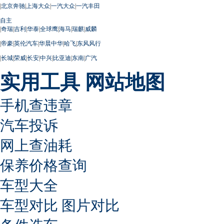
|
北京奔驰
|
上海大众
|
一汽大众
|
一汽丰田
自主
|
奇瑞
|
吉利
|
华泰
|
全球鹰
|
海马
|
瑞麒
|
威麟
|
帝豪
|
英伦汽车
|
华晨中华
|
哈飞
|
东风风行
|
长城
|
荣威
|
长安
|
中兴
|
比亚迪
|
东南
|
广汽
实用工具
网站地图
手机查违章
汽车投诉
网上查油耗
保养价格查询
车型大全
车型对比
图片对比