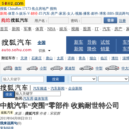
搜狐
ChinaRen
17173
焦点房地产
搜狗
新闻
-
体育
-
S
-
娱乐
-
V
-
财经
-
IT
-
汽车
-
房产
-
家居
-
女人
-
视频
-
播客
-
邮件
-
博客
-
BBS
-
我说两句
用户名：
密码：
注册
首页
-
新闻
-
军事
-
体育
-
NBA
-
娱乐
-
视频
-
股票
-
IT
-
汽车
-
房产
-
新车
导购
试驾
车
全国
新闻
降价
销量
车
切换
附近车市：
天津
|
石家庄
|
唐山
|
太原
|
济南
|
青岛
|
烟台
|
临沂
|
潍坊
|
淄
微型
小型
紧凑型
中型
中大
汽车频道
>
汽车新闻
>
企业新闻
热词:
汽车周
媒体智库
中航汽车“突围”零部件 收购耐世特公司
来源：
搜狐汽车
作者：宋双辉
2011年04月08日10:11
我来说两句
(
0
)
复制链接