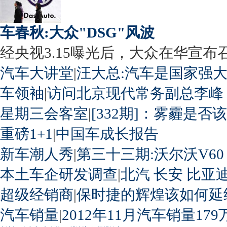
车春秋:大众"DSG"风波
经央视3.15曝光后，大众在华宣布召回
汽车大讲堂
|
汪大总:汽车是国家强
车领袖
|
访问北京现代常务副总李峰
星期三会客室
|
[332期]：雾霾是否
重磅1+1
|
中国车成长报告
新车潮人秀
|
第三十三期:沃尔沃V60
本土车企研发调查
|
北汽
长安
比亚
超级经销商
|
保时捷的辉煌该如何延
汽车销量
|
2012年11月汽车销量179