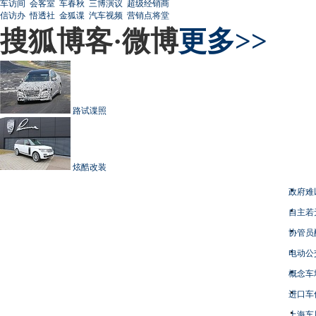
车访间
会客室
车春秋
三博演议
超级经销商
信访办
悟透社
金狐谍
汽车视频
营销点将堂
搜狐博客·微博
更多>>
路试谍照
炫酷改装
政府难
自主若
协管员
电动公
概念车
进口车
上海车