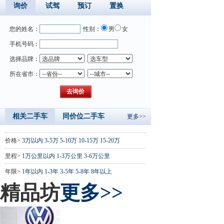
询价
试驾
预订
置换
您的姓名：
性别：
男
女
手机号码：
选择品牌：
所在省市：
相关二手车
同价位二手车
更多>>
价格>
3万以内
3-5万
5-10万
10-15万
15-20万
里程>
1万公里以内
1-3万公里
3-6万公里
年限>
1年以内
1-3年
3-5年
5-8年
8年以上
精品坊
更多>>