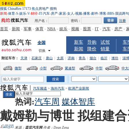
搜狐
ChinaRen
17173
焦点房地产
搜狗
新闻
-
体育
-
S
-
娱乐
-
V
-
财经
-
IT
-
汽车
-
房产
-
家居
-
女人
-
视频
-
播客
-
邮件
-
博客
-
BBS
-
我说两句
用户名：
密码：
注册
首页
-
新闻
-
军事
-
体育
-
NBA
-
娱乐
-
视频
-
股票
-
IT
-
汽车
-
房产
-
新车
导购
试驾
车
全国
新闻
降价
销量
车
切换
附近车市：
天津
|
石家庄
|
唐山
|
太原
|
济南
|
青岛
|
烟台
|
临沂
|
潍坊
|
淄
微型
小型
紧凑型
中型
中大
汽车频道
>
海外汽车
>
欧洲产业新闻
热词:
汽车周
媒体智库
戴姆勒与博世 拟组建
来源：
盖世汽车网
作者：Dean Zeng