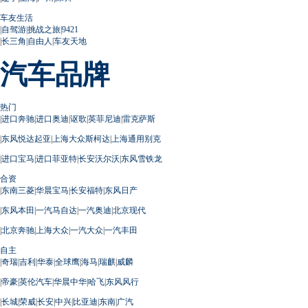
车友生活
|
自驾游
|
挑战之旅
|
9421
|
长三角
|
自由人
|
车友天地
汽车品牌
热门
|
进口奔驰
|
进口奥迪
|
讴歌
|
英菲尼迪
|
雷克萨斯
|
东风悦达起亚
|
上海大众斯柯达
|
上海通用别克
|
进口宝马
|
进口菲亚特
|
长安沃尔沃
|
东风雪铁龙
合资
|
东南三菱
|
华晨宝马
|
长安福特
|
东风日产
|
东风本田
|
一汽马自达
|
一汽奥迪
|
北京现代
|
北京奔驰
|
上海大众
|
一汽大众
|
一汽丰田
自主
|
奇瑞
|
吉利
|
华泰
|
全球鹰
|
海马
|
瑞麒
|
威麟
|
帝豪
|
英伦汽车
|
华晨中华
|
哈飞
|
东风风行
|
长城
|
荣威
|
长安
|
中兴
|
比亚迪
|
东南
|
广汽