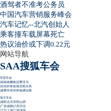
酒驾者不准考公务员
中国汽车营销服务峰会
汽车记忆--北汽创始人
乘客撞车载屏幕死亡
热议油价或下调0.22元
网站导航
SAA搜狐车会
车型车会
|
福瑞迪
|
狮跑
|
迈腾
|
宝马
|
别克
|
科鲁兹
|
福克斯
|
乐风
|
速腾
|
菲亚特
|
奔驰
|
赛拉图
地方车会
|
咸阳
|
北京
|
安阳
|
山西
|
广东
|
成都
|
江苏
|
河北
|
辽宁
|
上海
|
广州
|
深圳