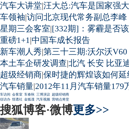
汽车大讲堂
|
汪大总:汽车是国家强
车领袖
|
访问北京现代常务副总李峰
星期三会客室
|
[332期]：雾霾是否
重磅1+1
|
中国车成长报告
新车潮人秀
|
第三十三期:沃尔沃V60
本土车企研发调查
|
北汽
长安
比亚
超级经销商
|
保时捷的辉煌该如何延
汽车销量
|
2012年11月汽车销量179
车访间
会客室
车春秋
三博演议
超级经销商
信访办
悟透社
金狐谍
汽车视频
营销点将堂
搜狐博客·微博
更多>>