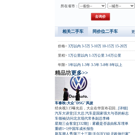
所在省市：
相关二手车
同价位二手车
更
价格>
3万以内
3-5万
5-10万
10-15万
15-20万
里程>
1万公里以内
1-3万公里
3-6万公里
年限>
1年以内
1-3年
3-5年
5-8年
8年以上
精品坊
更多>>
车春秋:大众"DSG"风波
经央视3.15曝光后，大众在华宣布召回...
[详细]
汽车大讲堂
|
汪大总:汽车是国家强大与否的标志
车领袖
|
访问北京现代常务副总李峰
星期三会客室
|
[332期]：雾霾是否该由私车埋单
重磅1+1
|
中国车成长报告
新车潮人秀
|
第三十三期:沃尔沃V60 北欧旅行家"