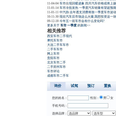
11-04-04
·
车市出现回暖迹象 四月汽车价格或将上
11-01-14
·
车市冷批发热 一季度汽车销量有望超预
11-01-11
·
中汽协:去年透支消费将致一季度车市波
10-11-30
·
现在汽车后市场这么火爆,我想投资这一块
09-12-18
·
今年五一前车市会有什么变化吗?
更多关于
车市 一季度
的新闻>>
相关推荐
西安车市二手现代
摩托车车市
大连二手车车市
二手车车市
网上车市
贵阳车市
北京车市二手
二手郑州车市
车市评论
成都车市二手车
询价
试驾
预订
置换
您的姓名：
性别：
男
女
手机号码：
选择品牌：