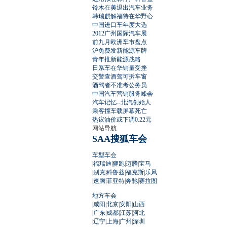
铃木在美退出汽车业务
韩瑞麒解福特在华野心
中国进口车年度大选
2012广州国际汽车展
前九月欧洲车市盘点
沪免费发新能源车牌
青年推新能源战略
日系车在华销量受挫
交警查酒驾可拆车窗
酒驾者不准考公务员
中国汽车营销服务峰会
汽车记忆--北汽创始人
乘客撞车载屏幕死亡
热议油价或下调0.22元
网站导航
SAA搜狐车会
车型车会
|
福瑞迪
|
狮跑
|
迈腾
|
宝马
|
别克
|
科鲁兹
|
福克斯
|
乐风
|
速腾
|
菲亚特
|
奔驰
|
赛拉图
地方车会
|
咸阳
|
北京
|
安阳
|
山西
|
广东
|
成都
|
江苏
|
河北
|
辽宁
|
上海
|
广州
|
深圳