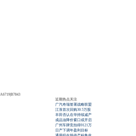
A6719|B7843
近期热点关注
广汽奇瑞签署战略联盟
江淮首次回购30.5万股
丰田否认在华持续减产
成品油降价窗口或开启
广州车牌竞拍得9121万
日产下调年盈利目标
通用拟在韩停产科鲁兹