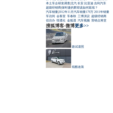
本土车企研发调查
|
北汽
长安
比亚迪
吉利汽车
超级经销商
|
保时捷的辉煌该如何延续？
汽车销量
|
2012年11月汽车销量179万
2011年销量
车访间
会客室
车春秋
三博演议
超级经销商
信访办
悟透社
金狐谍
汽车视频
营销点将堂
搜狐博客·微博
更多>>
路试谍照
炫酷改装