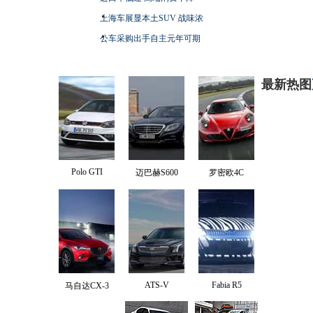
上海车展显本土SUV 战味浓
公车采购出手自主元年可期
最新热图
Polo GTI
迈巴赫S600
罗密欧4C
ATS-V
Fabia R5
马自达CX-3