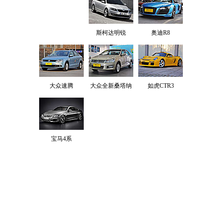
斯柯达明锐
奥迪R8
大众速腾
大众全新桑塔纳
如虎CTR3
宝马4系