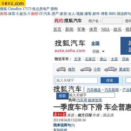
搜狐
ChinaRen
17173
焦点房地产
搜狗
新闻
-
体育
-
S
-
娱乐
-
V
-
财经
-
IT
-
汽车
-
房产
-
家居
-
女人
-
视频
-
播客
-
邮件
-
博客
-
BBS
-
我说两句
用户名：
密
首页
-
新闻
-
军事
-
体育
-
NBA
-
娱乐
-
视
全国
切换
附近车市：
天津
|
石家庄
|
唐山
|
太原
|
济南
微型
小型
紧凑型
汽车频道
>
汽车新闻
>
产业
热词:
汽车周
媒体智库
一季度车市下滑 车企普
来源：
南方日报
作者：陈志杰
2011年04月15日08:36
我来说两句
(
0
)
复制链接