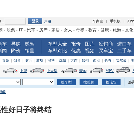
车商宝
|
手机版
|
AP
码：
注册
频
-
股票
-
IT
-
汽车
-
房产
-
家居
-
女人
-
母婴
-
教育
-
健康
-
旅游
-
文化
新车
导购
试驾
车型大全
报价
图片
经销商
进口车
新闻
降价
销量
车型对比
优惠
视频
买车宝
二手车
|
青岛
|
烟台
|
临沂
|
潍坊
|
淄博
|
沈阳
|
大连
|
郑州
|
西安
|
长春
|
哈尔滨
|
中型
中大型
豪华
MPV
热
新闻
惠性好日子将终结