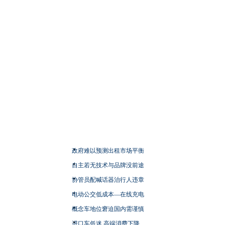
政府难以预测出租市场平衡
自主若无技术与品牌没前途
协管员配喊话器治行人违章
电动公交低成本—在线充电
概念车地位窘迫国内需谨慎
进口车低迷 高端消费下降