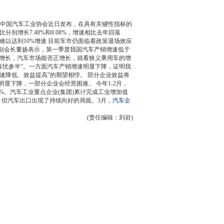
 中国汽车工业协会近日发布，在具有关键性指标的
，同比分别增长7.48%和8.08%，增速相比去年回落
车市难以达到10%增速 目前车市仍面临着政策退场效应
务副会长董扬表示，第一季度我国
汽车产销
增速低于
负增长，汽车市场能否正增长，就看狭义乘用车的增
喜忧参半”。一方面
汽车产销
增速明显下降，证明我
速降低、效益提高”的期望相悖。 部分企业效益将
显下降，一部分企业会经营困难。 今年1-2月，
27.86%。汽车工业重点企业(集团)累计完成工业增加值
17%。 但汽车出口出现了持续向好的局面。3月，
汽车企
(责任编辑：刘岩)