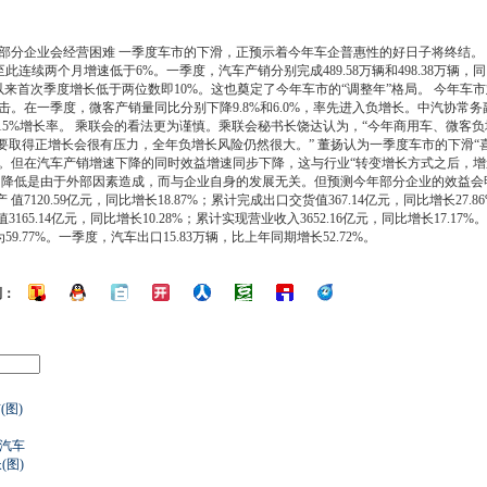
年部分企业会经营困难 一季度车市的下滑，正预示着今年车企普惠性的好日子将终结。
，至此连续两个月增速低于6%。一季度，
汽车产销
分别完成489.58万辆和498.38万辆
第四季度以来首次季度增长低于两位数即10%。这也奠定了今年车市的“调整年”格局。 今年
击。在一季度，微客产销量同比分别下降9.8%和6.0%，率先进入负增长。中汽协常
15%增长率。 乘联会的看法更为谨慎。乘联会秘书长饶达认为，“今年商用车、微客
要取得正增长会很有压力，全年负增长风险仍然很大。” 董扬认为一季度车市的下滑“
。但在
汽车产销
增速下降的同时效益增速同步下降，这与行业“转变增长方式之后，增
降低是由于外部因素造成，而与企业自身的发展无关。但预测今年部分企业的效益会明
总 产 值7120.59亿元，同比增长18.87%；累计完成出口交货值367.14亿元，同比增长
值3165.14亿元，同比增长10.28%；累计实现营业收入3652.16亿元，同比增长17.
9.77%。一季度，汽车出口15.83万辆，比上年同期增长52.72%。
到：
(图)
均
狐汽车
(图)