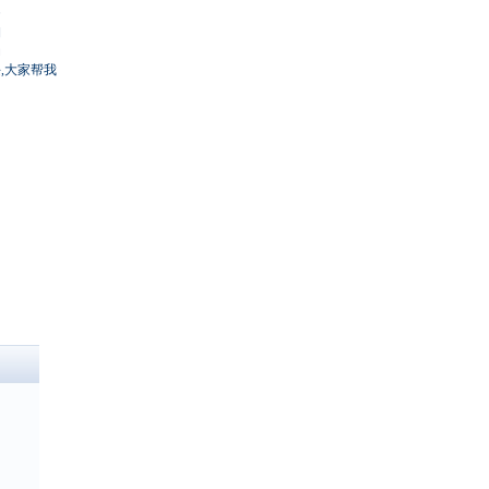
扬
期
动
,大家帮我