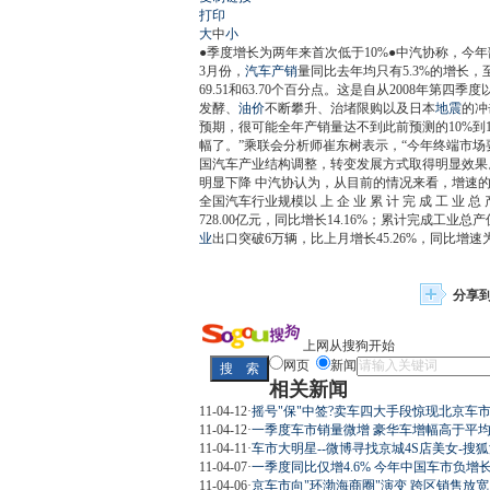
打印
大
中
小
●季度增长为两年来首次低于10%●中汽协称，今
3月份，
汽车产销
量同比去年均只有5.3%的增长
69.51和63.70个百分点。这是自从2008年
发酵、
油价
不断攀升、治堵限购以及日本
地震
的冲
预期，很可能全年产销量达不到此前预测的10%到
幅了。”乘联会分析师崔东树表示，“今年终端市场
国汽车产业结构调整，转变发展方式取得明显效果
明显下降 中汽协认为，从目前的情况来看，增速的
全国汽车行业规模以 上 企 业 累 计 完 成 工 业 
728.00亿元，同比增长14.16%；累计完成工业总产
业
出口突破6万辆，比上月增长45.26%，同比增速为5
分享
上网从搜狗开始
网页
新闻
相关新闻
11-04-12
·
摇号"保"中签?卖车四大手段惊现北京车市
11-04-12
·
一季度车市销量微增 豪华车增幅高于平
11-04-11
·
车市大明星--微博寻找京城4S店美女-搜
11-04-07
·
一季度同比仅增4.6% 今年中国车市负增长
11-04-06
·
京车市向"环渤海商圈"演变 跨区销售放宽