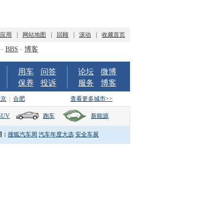
P应用
|
网站地图
|
回顾
|
滚动
|
收藏首页
-
BBS
-
博客
用车
问答
论坛
微博
保养
投诉
服务
博客
南京
|
合肥
查看更多城市>>
SUV
跑车
新能源
词：
搜狐汽车周
汽车年度大选
安全车展