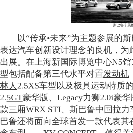
斯巴鲁车展
以“传承•未来”为主题参展的
斯
表达汽车创新设计理念的良机，为
出展。在上海新国际博览中心N5馆
型包括配备第三代水平对置
发动机
林人
2.5XS车型以及极具运动特质
2.
5GT
豪华版、
Legacy
力狮
2.0i
款三厢WRX STI、
斯巴鲁
中国拉力
巴鲁
还将面向全球首发一款代表其