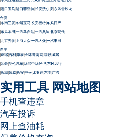
|
进口宝马
|
进口菲亚特
|
长安沃尔沃
|
东风雪铁龙
合资
|
东南三菱
|
华晨宝马
|
长安福特
|
东风日产
|
东风本田
|
一汽马自达
|
一汽奥迪
|
北京现代
|
北京奔驰
|
上海大众
|
一汽大众
|
一汽丰田
自主
|
奇瑞
|
吉利
|
华泰
|
全球鹰
|
海马
|
瑞麒
|
威麟
|
帝豪
|
英伦汽车
|
华晨中华
|
哈飞
|
东风风行
|
长城
|
荣威
|
长安
|
中兴
|
比亚迪
|
东南
|
广汽
实用工具
网站地图
手机查违章
汽车投诉
网上查油耗