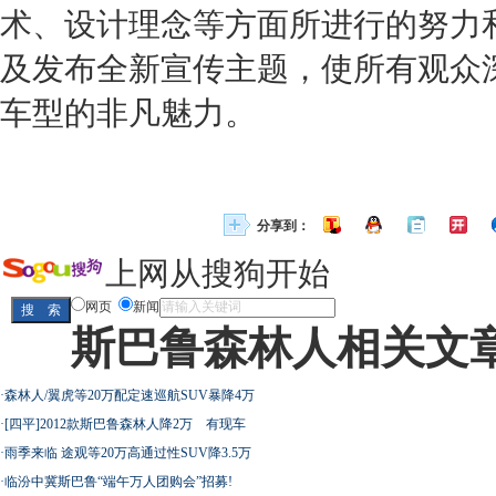
术、设计理念等方面所进行的努力
及发布全新宣传主题，使所有观众
车型的非凡魅力。
分享到：
上网从搜狗开始
网页
新闻
斯巴鲁森林人相关文
·
森林人/翼虎等20万配定速巡航SUV暴降4万
·
[四平]2012款斯巴鲁森林人降2万 有现车
·
雨季来临 途观等20万高通过性SUV降3.5万
·
临汾中冀斯巴鲁“端午万人团购会”招募!