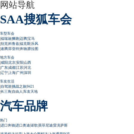
网站导航
SAA搜狐车会
车型车会
|
福瑞迪
|
狮跑
|
迈腾
|
宝马
|
别克
|
科鲁兹
|
福克斯
|
乐风
|
速腾
|
菲亚特
|
奔驰
|
赛拉图
地方车会
|
咸阳
|
北京
|
安阳
|
山西
|
广东
|
成都
|
江苏
|
河北
|
辽宁
|
上海
|
广州
|
深圳
车友生活
|
自驾游
|
挑战之旅
|
9421
|
长三角
|
自由人
|
车友天地
汽车品牌
热门
|
进口奔驰
|
进口奥迪
|
讴歌
|
英菲尼迪
|
雷克萨斯
|
东风悦达起亚
|
上海大众斯柯达
|
上海通用别克