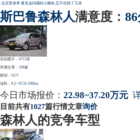
·
去店里保养 看见这闷骚的小颜色 忍不住拍了几张
斯巴鲁
森林人
满意度：
8
实拍图片：
4715
张
评测文章：
109
篇
级别：SUV
油耗：
8.2~10.5L/100km
今日市场报价：
22.98~37.20万元
详
目前共有
1027
篇行情文章
询价
森林人的竞争车型