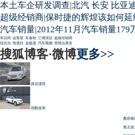
本土车企研发调查
|
北汽
长安
比亚
超级经销商
|
保时捷的辉煌该如何延
汽车销量
|
2012年11月汽车销量179
车访间
会客室
车春秋
三博演议
超级经销商
信访办
悟透社
金狐谍
汽车视频
营销点将堂
搜狐博客·微博
更多>>
路试谍照
炫酷改装
政府难
自主若