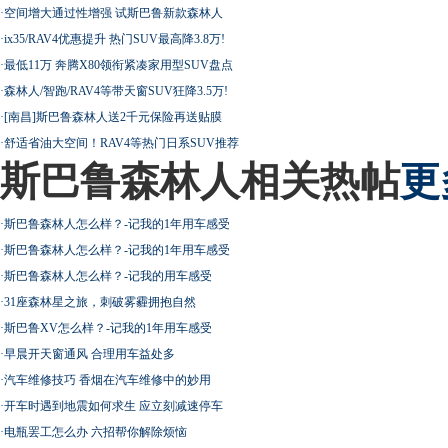
·
空间增大通过性增强 试斯巴鲁新款森林人
·
ix35/RAV4优惠提升 热门SUV最高降3.8万!
·
最低11万 奔腾X80领衔紧凑家用型SUV盘点
·
森林人/智跑/RAV4等带天窗SUV狂降3.5万!
·
[南昌]斯巴鲁森林人送2千元保险再送贴膜
·
舒适省油大空间！RAV4等热门日系SUV推荐
斯巴鲁森林人相关热帖
更
·
斯巴鲁森林人怎么样？-记我的1年用车感受
·
斯巴鲁森林人怎么样？-记我的1年用车感受
·
斯巴鲁森林人怎么样？-记我的用车感受
·
31座森林星之旅，刺破雾霾拥抱自然
·
斯巴鲁XV怎么样？-记我的1年用车感受
·
早晨开天窗通风 合理用车益处多
·
汽车维修技巧 香烟在汽车维修中的妙用
·
开车时遇到地震如何求生 应立刻减速停车
·
电瓶罢工怎么办 六招帮你解除烦恼