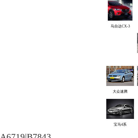
马自达CX-3
大众速腾
宝马4系
A6719|B7843