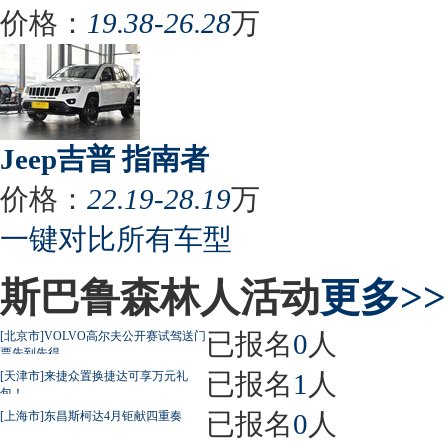
价格：
19.38-26.28
万
Jeep吉普 指南者
价格：
22.19-28.19
万
一键对比所有车型
斯巴鲁森林人活动
更多>>
已报名
0
人
[北京市]VOLVO高尔夫公开赛试驾送门
票先到先得
已报名
1
人
[天津市]来捷众置换捷达可享万元礼
包！
已报名
0
人
[上海市]东昌斯柯达4月钜献四重奏