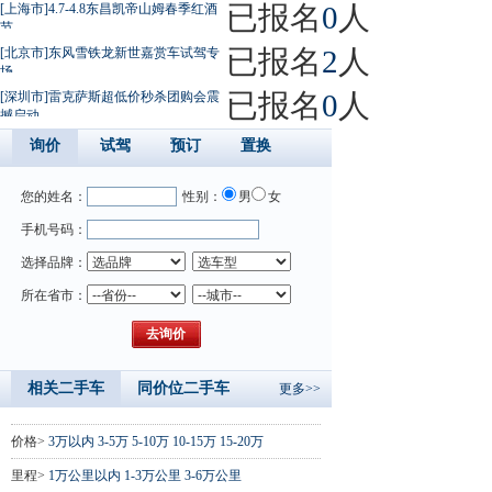
已报名
0
人
[上海市]4.7-4.8东昌凯帝山姆春季红酒
节
已报名
2
人
[北京市]东风雪铁龙新世嘉赏车试驾专
场
已报名
0
人
[深圳市]雷克萨斯超低价秒杀团购会震
撼启动
询价
试驾
预订
置换
您的姓名：
性别：
男
女
手机号码：
选择品牌：
所在省市：
相关二手车
同价位二手车
更多>>
价格>
3万以内
3-5万
5-10万
10-15万
15-20万
里程>
1万公里以内
1-3万公里
3-6万公里