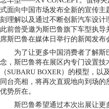
念车
型——XV CONCEPT。值得
式面向中国市场发布全新的宣传主
刻理解以及通过不断创新汽车设计
此前曾受邀为
斯巴鲁
旗下车型执导
席
斯巴鲁
在媒体日举行的新闻发布
为了让更多中国消费者了解
斯
念，
斯巴鲁
将在展区内专门设置技
（SUBARU BOXER）的模型，以
同台亮相，将再次直观地向到场的
优势所在。
斯巴鲁
希望通过本次出展让更