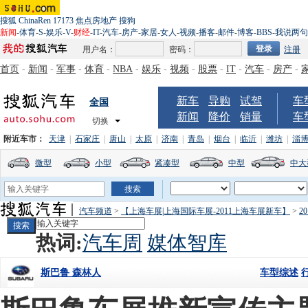
搜狐
ChinaRen
17173
焦点房地产
搜狗
新闻
-
体育
-
S
-
娱乐
-
V
-
财经
-
IT
-
汽车
-
房产
-
家居
-
女人
-
视频
-
播客
-
邮件
-
博客
-
BBS
-
我说两句
用户名：
密码：
注册
首页
-
新闻
-
军事
-
体育
-
NBA
-
娱乐
-
视频
-
股票
-
IT
-
汽车
-
房产
-
新车
导购
试驾
车
全国
新闻
降价
销量
车
切换
附近车市：
天津
|
石家庄
|
唐山
|
太原
|
济南
|
青岛
|
烟台
|
临沂
|
潍坊
|
淄
微型
小型
紧凑型
中型
中大
汽车频道
>
【上海车展|上海国际车展-2011上海车展新车】
>
2
热词:
汽车周
媒体智库
车型综述
斯巴鲁 森林人