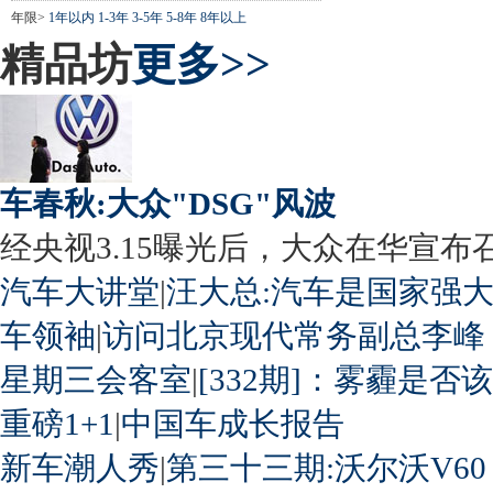
年限>
1年以内
1-3年
3-5年
5-8年
8年以上
精品坊
更多>>
车春秋:大众"DSG"风波
经央视3.15曝光后，大众在华宣布召回
汽车大讲堂
|
汪大总:汽车是国家强
车领袖
|
访问北京现代常务副总李峰
星期三会客室
|
[332期]：雾霾是否
重磅1+1
|
中国车成长报告
新车潮人秀
|
第三十三期:沃尔沃V60