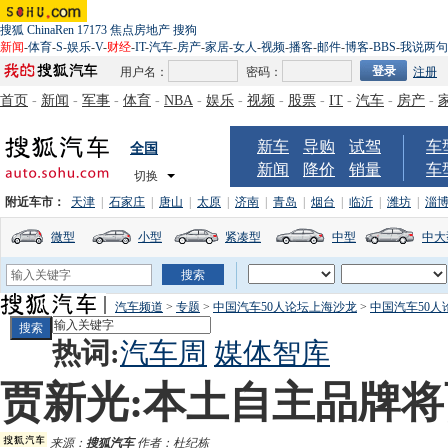
搜狐
ChinaRen
17173
焦点房地产
搜狗
新闻
-
体育
-
S
-
娱乐
-
V
-
财经
-
IT
-
汽车
-
房产
-
家居
-
女人
-
视频
-
播客
-
邮件
-
博客
-
BBS
-
我说两句
用户名：
密码：
注册
首页
-
新闻
-
军事
-
体育
-
NBA
-
娱乐
-
视频
-
股票
-
IT
-
汽车
-
房产
-
新车
导购
试驾
车
全国
新闻
降价
销量
车
切换
附近车市：
天津
|
石家庄
|
唐山
|
太原
|
济南
|
青岛
|
烟台
|
临沂
|
潍坊
|
淄
微型
小型
紧凑型
中型
中大
汽车频道
>
专题
>
中国汽车50人论坛上海沙龙
>
中国汽车50
热词:
汽车周
媒体智库
贾新光:本土自主品牌
来源：
搜狐汽车
作者：杜纪栋