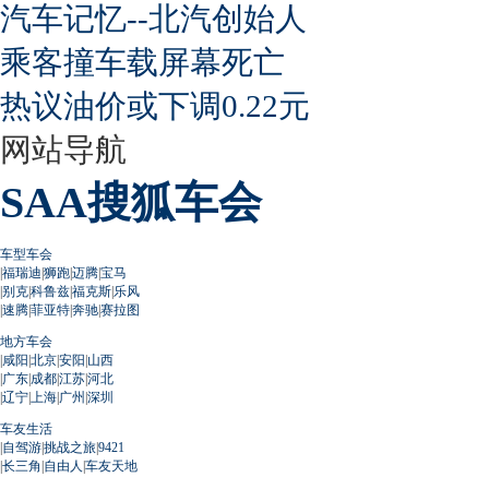
汽车记忆--北汽创始人
乘客撞车载屏幕死亡
热议油价或下调0.22元
网站导航
SAA搜狐车会
车型车会
|
福瑞迪
|
狮跑
|
迈腾
|
宝马
|
别克
|
科鲁兹
|
福克斯
|
乐风
|
速腾
|
菲亚特
|
奔驰
|
赛拉图
地方车会
|
咸阳
|
北京
|
安阳
|
山西
|
广东
|
成都
|
江苏
|
河北
|
辽宁
|
上海
|
广州
|
深圳
车友生活
|
自驾游
|
挑战之旅
|
9421
|
长三角
|
自由人
|
车友天地