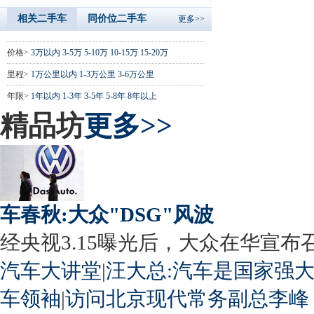
相关二手车
同价位二手车
更多>>
价格>
3万以内
3-5万
5-10万
10-15万
15-20万
里程>
1万公里以内
1-3万公里
3-6万公里
年限>
1年以内
1-3年
3-5年
5-8年
8年以上
精品坊
更多>>
车春秋:大众"DSG"风波
经央视3.15曝光后，大众在华宣布召回
汽车大讲堂
|
汪大总:汽车是国家强
车领袖
|
访问北京现代常务副总李峰