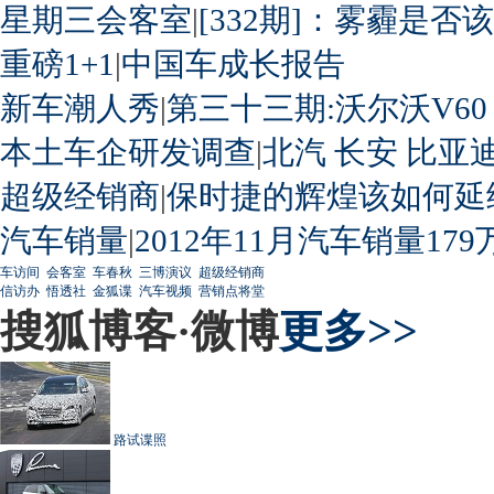
星期三会客室
|
[332期]：雾霾是否
重磅1+1
|
中国车成长报告
新车潮人秀
|
第三十三期:沃尔沃V60
本土车企研发调查
|
北汽
长安
比亚
超级经销商
|
保时捷的辉煌该如何延
汽车销量
|
2012年11月汽车销量179
车访间
会客室
车春秋
三博演议
超级经销商
信访办
悟透社
金狐谍
汽车视频
营销点将堂
搜狐博客·微博
更多>>
路试谍照