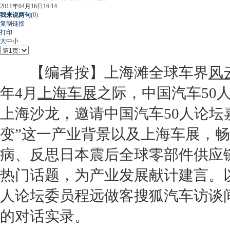
2011年04月16日16:14
我来说两句
(
0
)
复制链接
打印
大
中
小
【编者按】上海滩全球车界
风
年4月
上海车展
之际，中国汽车50
上海沙龙，邀请中国汽车50人论坛
变”这一产业背景以及
上海车展
，畅
病、反思日本震后全球零部件供应
热门话题，为产业发展献计建言。
人论坛委员程远做客搜狐汽车访谈
的对话实录。