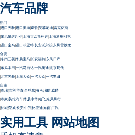
汽车品牌
热门
|
进口奔驰
|
进口奥迪
|
讴歌
|
英菲尼迪
|
雷克萨斯
|
东风悦达起亚
|
上海大众斯柯达
|
上海通用别克
|
进口宝马
|
进口菲亚特
|
长安沃尔沃
|
东风雪铁龙
合资
|
东南三菱
|
华晨宝马
|
长安福特
|
东风日产
|
东风本田
|
一汽马自达
|
一汽奥迪
|
北京现代
|
北京奔驰
|
上海大众
|
一汽大众
|
一汽丰田
自主
|
奇瑞
|
吉利
|
华泰
|
全球鹰
|
海马
|
瑞麒
|
威麟
|
帝豪
|
英伦汽车
|
华晨中华
|
哈飞
|
东风风行
|
长城
|
荣威
|
长安
|
中兴
|
比亚迪
|
东南
|
广汽
实用工具
网站地图