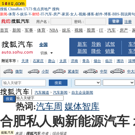
搜狐
ChinaRen
17173
焦点房地产
搜狗
新闻
-
体育
-
S
-
娱乐
-
V
-
财经
-
IT
-
汽车
-
房产
-
家居
-
女人
-
视频
-
播客
-
邮件
-
博客
-
BBS
-
我说两句
用户名：
密码：
注册
首页
-
新闻
-
军事
-
体育
-
NBA
-
娱乐
-
视频
-
股票
-
IT
-
汽车
-
房产
-
新车
导购
试驾
车
全国
新闻
降价
销量
车
切换
附近车市：
天津
|
石家庄
|
唐山
|
太原
|
济南
|
青岛
|
烟台
|
临沂
|
潍坊
|
淄
微型
小型
紧凑型
中型
中大
汽车频道
>
汽车新闻
>
自主企业新闻
热词:
汽车周
媒体智库
合肥私人购新能源汽车
来源：
搜狐汽车
作者：综合报道