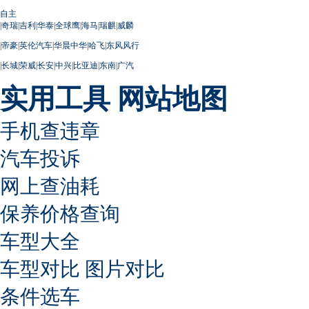
自主
|
奇瑞
|
吉利
|
华泰
|
全球鹰
|
海马
|
瑞麒
|
威麟
|
帝豪
|
英伦汽车
|
华晨中华
|
哈飞
|
东风风行
|
长城
|
荣威
|
长安
|
中兴
|
比亚迪
|
东南
|
广汽
实用工具
网站地图
手机查违章
汽车投诉
网上查油耗
保养价格查询
车型大全
车型对比
图片对比
条件选车