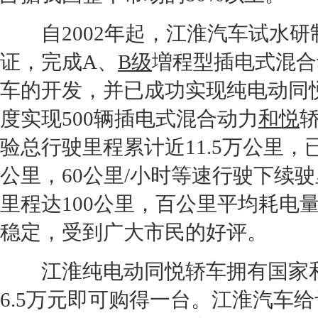
自2002年起，
江淮汽车
试水研
证，完成A、
B级
増程型插电式混合
车的开发，并已成功实现纯电动
同
度实现500辆插电式混合动力
和悦
验总行驶里程累计近11.5万公里，
公里，60公里/小时等速行驶下续
里程达100公里，百公里平均耗电
稳定，受到广大市民的好评。
江淮
纯电动
同悦
轿车拥有国家
6.5万元即可购得一台。
江淮汽车
给