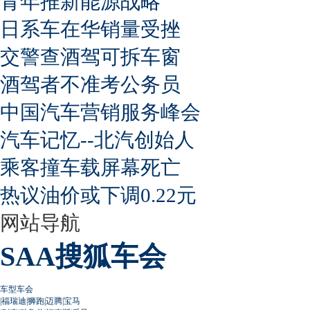
青年推新能源战略
日系车在华销量受挫
交警查酒驾可拆车窗
酒驾者不准考公务员
中国汽车营销服务峰会
汽车记忆--北汽创始人
乘客撞车载屏幕死亡
热议油价或下调0.22元
网站导航
SAA搜狐车会
车型车会
|
福瑞迪
|
狮跑
|
迈腾
|
宝马