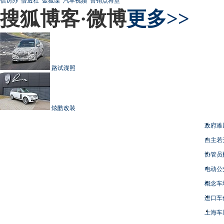
信访办
悟透社
金狐谍
汽车视频
营销点将堂
搜狐博客·微博
更多>>
路试谍照
炫酷改装
政府难
自主若
协管员
电动公
概念车
进口车
上海车