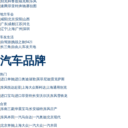
|
别克
|
科鲁兹
|
福克斯
|
乐风
|
速腾
|
菲亚特
|
奔驰
|
赛拉图
地方车会
|
咸阳
|
北京
|
安阳
|
山西
|
广东
|
成都
|
江苏
|
河北
|
辽宁
|
上海
|
广州
|
深圳
车友生活
|
自驾游
|
挑战之旅
|
9421
|
长三角
|
自由人
|
车友天地
汽车品牌
热门
|
进口奔驰
|
进口奥迪
|
讴歌
|
英菲尼迪
|
雷克萨斯
|
东风悦达起亚
|
上海大众斯柯达
|
上海通用别克
|
进口宝马
|
进口菲亚特
|
长安沃尔沃
|
东风雪铁龙
合资
|
东南三菱
|
华晨宝马
|
长安福特
|
东风日产
|
东风本田
|
一汽马自达
|
一汽奥迪
|
北京现代
|
北京奔驰
|
上海大众
|
一汽大众
|
一汽丰田