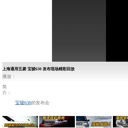
上海通用五菱 宝骏630 发布现场精彩回放
播放：
简
介：
宝骏630
的发布会