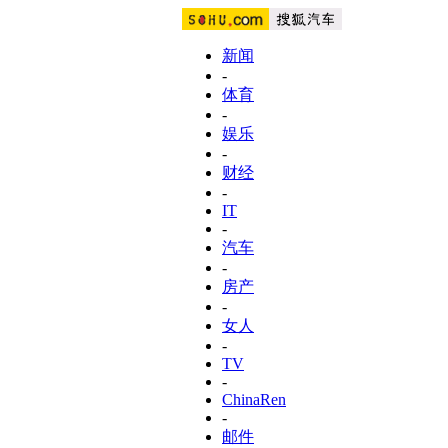
新闻
-
体育
-
娱乐
-
财经
-
IT
-
汽车
-
房产
-
女人
-
TV
-
ChinaRen
-
邮件