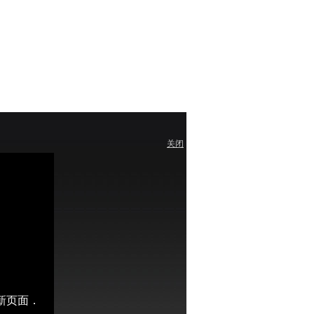
关闭
刷新页面．