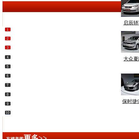
启辰轿
大众夏
保时捷9
更多>>