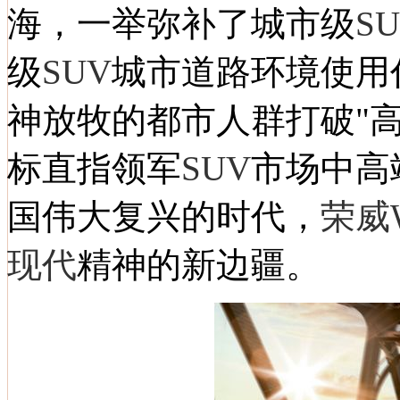
海，一举弥补了城市级
S
级
SUV
城市道路环境使用
神放牧的都市人群打破"
标直指领军
SUV
市场中高
国伟大复兴的时代，
荣威
现代
精神的新边疆。