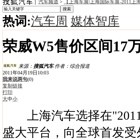
汽车频道
>
【上海车展|上海国际车展-2011
热词:
汽车周
媒体智库
荣威W5售价区间17万
来源：
搜狐汽车
作者：综合报道
2011年04月19日10:03
我来说两句
(
0
)
复制链接
打印
大
中
小
上海汽车
选择在"20
盛大平台，向全球首发受