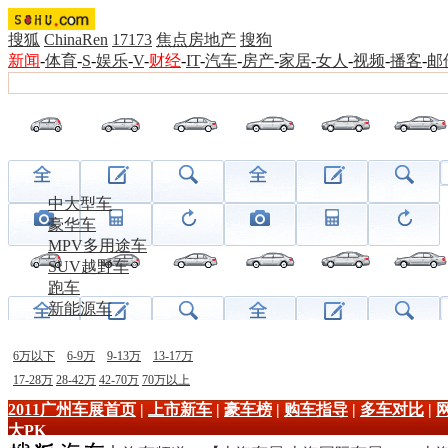
搜狐
ChinaRen
17173
焦点房地产
搜狗
新闻
-
体育
-
S
-
娱乐
-
V
-
财经
-
IT
-
汽车
-
房产
-
家居
-
女人
-
视频
-
播客
-
邮
中大型车
豪华车
MPV多用途车
SUV越野车
跑车
新能源车
6万以下
6-9万
9-13万
13-17万
17-28万
28-42万
42-70万
70万以上
2011广州车展首页
|
上市新车
|
豪车榜
|
购车指导
|
多车对比
|
大PK