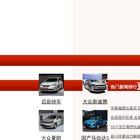
热门新闻排行
启辰轿车
大众新速腾
车模偏爱比基尼 
在美国不吃香 全
SUV没它甭想玩
超小排量动力解析
大众夏朗
国产马自达3