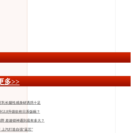
更多>>
巨乳长腿性感身材诱惑十足
新GL8升级欲抢日系饭碗？
越野 差速锁神通到底有多大？
 上汽打造自强“蓝芯”