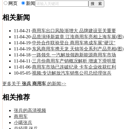
网页
新闻
相关新闻
11-04-21
·
商用车出口风险渐增大 品牌建设至关重要
11-04-20
·
品质演绎新篇章 江淮商用车亮相上海车展(图)
11-04-19
·
中外合作联袂登台 商用车将成车展"硬汉"
11-04-19
·
东风商用车携天龙 天锦等全系列产品亮相(图)
11-04-18
·
一路领先 一汽解放领跑新能源商用车市场
11-04-11
·
三月份商用车产销概况解析 增速下滑明显
11-01-06
·
商用车市场已连破纪录 卡车企业收获红利
10-05-05
·
视频:专访解放汽车销售公司总经理张兵
更多关于
张兵 商用车
的新闻>>
相关推荐
张兵的高清视频
商用车
小噶张兵
总经理 张兵