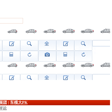
展团
|
车模大PK
展评论