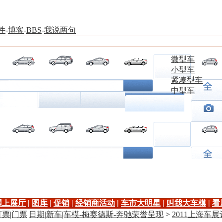
件
-
博客
-
BBS
-
我说两句
微型车
小型车
紧凑型车
中型车
网上展厅
|
图库
|
促销
|
经销商活动
|
车市大明星
|
叫我大车模
|
看
订票|门票|日期|新车|车模-梅赛德斯-奔驰荣誉呈现
>
2011上海车