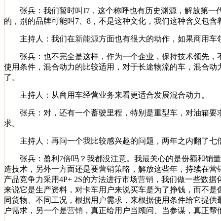
张兵：我们暂时叫J7，这个称呼也有历史渊源，解放第一代是
的，别的品牌可能叫7、8，不是这种文化，我们这种含义包含
主持人：我们在
新能源
方面也有很大的动作，如果商用车
张兵：也不完全是这样，作为一个企业，保持技术领先，不
使用条件，混合动力的比较适用，对于长途物流的车，混合动
了。
主持人：从商用车经营业务来看更适合发展混合动力。
张兵：对，还有一个蓄驶里程，特别是重型车，对油箱要求
求。
主持人：再问一个我比较感兴趣的问题，两年之内翻了七倍
张兵：盈利7倍吗？我都没注意。我最关心的是份额和销量。
造技术，另外一方面还是要
营销
策略，解放这些年，持续在
营
产品竞争力采用4P+ 2S的方法进行市场
营销
，我们做一些数据
来说它是生产资料，对卡车用户来说
买车
是为了挣钱，而不是
同货物、不同工况，根据用户需求，来根据使用条件给它提供
户需求，另一个是
营销
，真正给用户当顾问、当参谋，真正帮