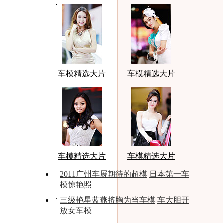
车模精选大片
车模精选大片
车模精选大片
车模精选大片
2011广州车展期待的超模
日本第一车
模惊艳照
三级艳星蓝燕挤胸为当车模
车大胆开
放女车模