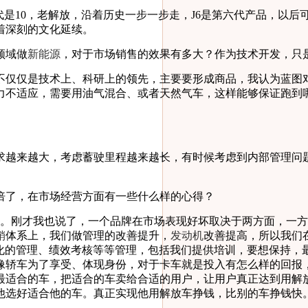
10，老解放，沿着历史一步一步走，J6是第六代产品，以后可
着深刻的文化延续。
领域做
新能源
，对于市场销售的效果有多大？作为技术开发，只
仅仅是技术上、科研上的领先，主要要形成商品，我认为蓝图对
力不适应，需要用油气混合、或者天然气车，这样能够保证跑到
越来越大，考虑蓄驶里程越来越长，有时候考虑到内部管理问
了，在市场经营方面有一些什么样的心得？
刚才我也说了，一个品牌在市场表现好坏取决于两方面，一方
销
体系上，我们做管理的改善提升，
发动机
改善提高，所以我们
化的管理、绩效考核等等管理，包括我们提供培训，要想保持，
像轿车为了享受、体现身份，对于卡车就是投入有怎么样的回报
最适合的车，把适合的车卖给合适的用户，让用户真正达到用解
他选好适合他的车。真正实现他用解放车挣钱，比别的车挣钱快