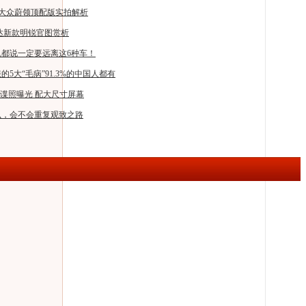
-大众蔚领顶配版实拍解析
达新款明锐官图赏析
都说一定要远离这6种车！
5大“毛病”91.3%的中国人都有
试谍照曝光 配大尺寸屏幕
火么，会不会重复观致之路