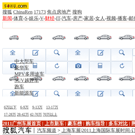
搜狐
ChinaRen
17173
焦点房地产
搜狗
新闻
-
体育
-
S
-
娱乐
-
V
-
财经
-
IT
-
汽车
-
房产
-
家居
-
女人
-
视频
-
播客
-
邮
中大型车
豪华车
MPV多用途车
SUV越野车
跑车
新能源车
6万以下
6-9万
9-13万
13-17万
17-28万
28-42万
42-70万
70万以上
2011广州车展首页
|
上市新车
|
豪车榜
|
购车指导
|
多车对比
|
汽车频道
>
上海车展|2011上海国际车展时间-