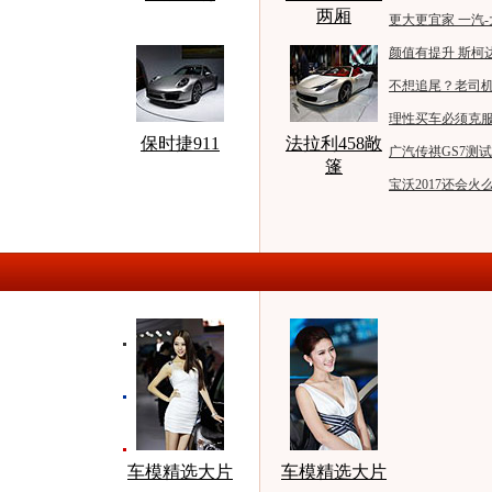
两厢
更大更宜家 一汽
颜值有提升 斯柯
不想追尾？老司机
理性买车必须克服的
保时捷911
法拉利458敞
广汽传祺GS7测
篷
宝沃2017还会
车模精选大片
车模精选大片