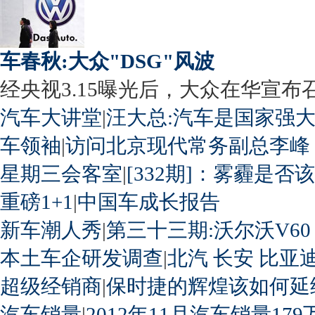
车春秋:大众"DSG"风波
经央视3.15曝光后，大众在华宣布召回
汽车大讲堂
|
汪大总:汽车是国家强
车领袖
|
访问北京现代常务副总李峰
星期三会客室
|
[332期]：雾霾是否
重磅1+1
|
中国车成长报告
新车潮人秀
|
第三十三期:沃尔沃V60
本土车企研发调查
|
北汽
长安
比亚
超级经销商
|
保时捷的辉煌该如何延
汽车销量
|
2012年11月汽车销量179