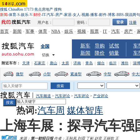
搜狐
ChinaRen
17173
焦点房地产
搜狗
新闻
-
体育
-
S
-
娱乐
-
V
-
财经
-
IT
-
汽车
-
房产
-
家居
-
女人
-
视频
-
播客
-
邮件
-
博客
-
BBS
-
我说两句
用户名：
密码：
注册
首页
-
新闻
-
军事
-
体育
-
NBA
-
娱乐
-
视频
-
股票
-
IT
-
汽车
-
房产
-
新车
导购
试驾
车
全国
新闻
降价
销量
车
切换
附近车市：
天津
|
石家庄
|
唐山
|
太原
|
济南
|
青岛
|
烟台
|
临沂
|
潍坊
|
淄
微型
小型
紧凑型
中型
中大
汽车频道
>
汽车评论
>
汽车评论
>
产业评论
热词:
汽车周
媒体智库
上海车展：探寻汽车强
来源：
第一财经日报
作者：王秋凤 刘霞 丁彬 赵奕 王丽歌 王