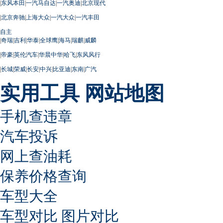
|
东风本田
|
一汽马自达
|
一汽奥迪
|
北京现代
|
北京奔驰
|
上海大众
|
一汽大众
|
一汽丰田
自主
|
奇瑞
|
吉利
|
华泰
|
全球鹰
|
海马
|
瑞麒
|
威麟
|
帝豪
|
英伦汽车
|
华晨中华
|
哈飞
|
东风风行
|
长城
|
荣威
|
长安
|
中兴
|
比亚迪
|
东南
|
广汽
实用工具
网站地图
手机查违章
汽车投诉
网上查油耗
保养价格查询
车型大全
车型对比
图片对比