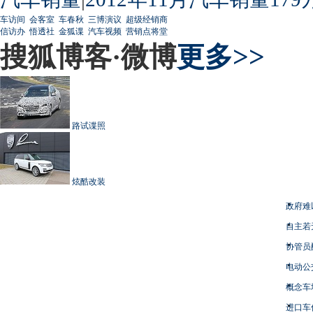
车访间
会客室
车春秋
三博演议
超级经销商
信访办
悟透社
金狐谍
汽车视频
营销点将堂
搜狐博客·微博
更多>>
路试谍照
炫酷改装
政府难
自主若
协管员
电动公
概念车
进口车