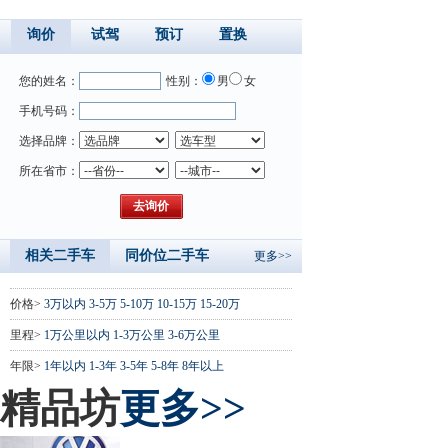
询价
试驾
预订
置换
您的姓名：
性别：
男
女
手机号码：
选择品牌：
所在省市：
相关二手车
同价位二手车
更多>>
价格>
3万以内
3-5万
5-10万
10-15万
15-20万
里程>
1万公里以内
1-3万公里
3-6万公里
年限>
1年以内
1-3年
3-5年
5-8年
8年以上
精品坊
更多>>