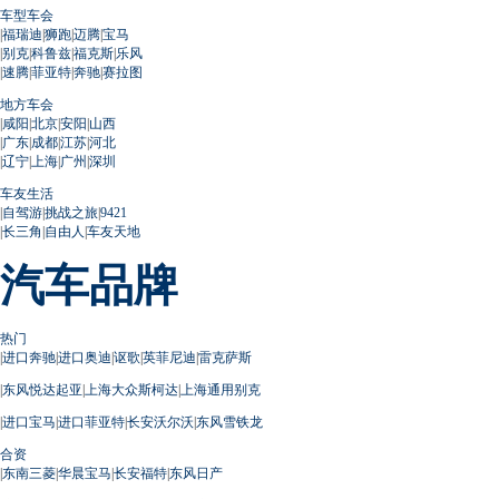
车型车会
|
福瑞迪
|
狮跑
|
迈腾
|
宝马
|
别克
|
科鲁兹
|
福克斯
|
乐风
|
速腾
|
菲亚特
|
奔驰
|
赛拉图
地方车会
|
咸阳
|
北京
|
安阳
|
山西
|
广东
|
成都
|
江苏
|
河北
|
辽宁
|
上海
|
广州
|
深圳
车友生活
|
自驾游
|
挑战之旅
|
9421
|
长三角
|
自由人
|
车友天地
汽车品牌
热门
|
进口奔驰
|
进口奥迪
|
讴歌
|
英菲尼迪
|
雷克萨斯
|
东风悦达起亚
|
上海大众斯柯达
|
上海通用别克
|
进口宝马
|
进口菲亚特
|
长安沃尔沃
|
东风雪铁龙
合资
|
东南三菱
|
华晨宝马
|
长安福特
|
东风日产