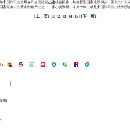
年中国汽车业发展会和全面建设
小康
社会同步，与创新型国家建设同步。国家的中长
国家竞争力的装备制造产业之一，张小虞判断，未来十年，就是中国汽车业由大到强
[
上一页
] [
1
] [2] [
3
] [
4
] [
5
] [
下一页
]
到：
案
(图)
介
承
?
路