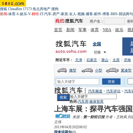
搜狐
ChinaRen
17173
焦点房地产
搜狗
新闻
-
体育
-
S
-
娱乐
-
V
-
财经
-
IT
-
汽车
-
房产
-
家居
-
女人
-
视频
-
播客
-
邮件
-
博客
-
BBS
-
我说两句
用户名：
密
首页
-
新闻
-
军事
-
体育
-
NBA
-
娱乐
-
视
全国
切换
附近车市：
天津
|
石家庄
|
唐山
|
太原
|
济南
微型
小型
紧凑型
汽车频道
>
汽车评论
>
汽车
热词:
汽车周
媒体智库
上海车展：探寻汽车强国
来源：
第一财经日报
作者：王秋凤 刘霞
立伟
2011年04月20日08:02
我来说两句
(
0
)