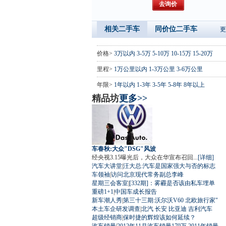
相关二手车
同价位二手车
更
价格>
3万以内
3-5万
5-10万
10-15万
15-20万
里程>
1万公里以内
1-3万公里
3-6万公里
年限>
1年以内
1-3年
3-5年
5-8年
8年以上
精品坊
更多>>
车春秋:大众"DSG"风波
经央视3.15曝光后，大众在华宣布召回...
[详细]
汽车大讲堂
|
汪大总:汽车是国家强大与否的标志
车领袖
|
访问北京现代常务副总李峰
星期三会客室
|
[332期]：雾霾是否该由私车埋单
重磅1+1
|
中国车成长报告
新车潮人秀
|
第三十三期:沃尔沃V60 北欧旅行家"
本土车企研发调查
|
北汽
长安
比亚迪
吉利汽车
超级经销商
|
保时捷的辉煌该如何延续？
汽车销量
|
2012年11月汽车销量179万
2011年销量