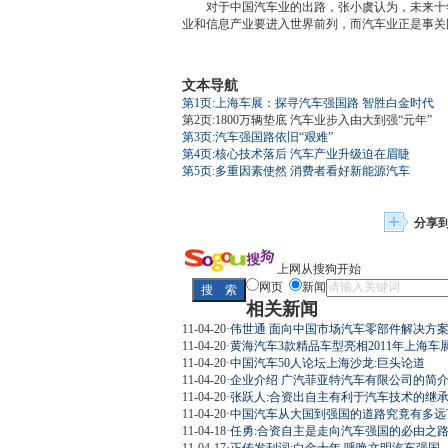
对于中国汽车业的出路，张小虞认为，未来十
业和信息产业要进入世界前列，而汽车业正是事关
文本导航
第1页:上海车展：探寻汽车强国路 智胜白金时代
第2页:1800万辆垫底 汽车业步入由大到强“元年”
第3页:汽车强国路依旧“艰难”
第4页:核心技术落后 汽车产业升级迫在眉睫
第5页:多重因素使然 消费者看好新能源汽车
分享
上网从搜狗开始
网页
新闻
相关新闻
11-04-20
·
伟世通 面向中国市场汽车零部件解决方
11-04-20
·
黄海汽车3款精品车型亮相2011年上海车展
11-04-20
·
中国汽车50人论坛上海沙龙:巨头论道
11-04-20
·
企业介绍 广汽菲亚特汽车有限公司的简
11-04-20
·
张跃人:合资出自主有利于汽车技术的继
11-04-20
·
中国汽车从大国到强国的道路究竟有多远
11-04-18
·
任勇:合资自主是走向汽车强国的必由之
11-04-17
·
正传发刊词:白金十年 呼唤文明汽车强国