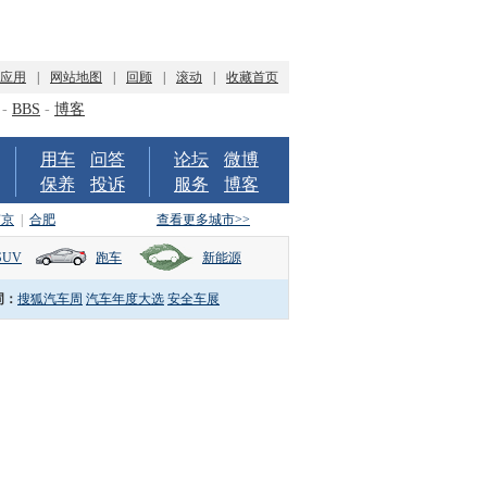
P应用
|
网站地图
|
回顾
|
滚动
|
收藏首页
-
BBS
-
博客
用车
问答
论坛
微博
保养
投诉
服务
博客
南京
|
合肥
查看更多城市>>
SUV
跑车
新能源
词：
搜狐汽车周
汽车年度大选
安全车展