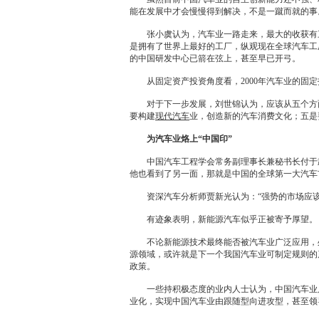
能在发展中才会慢慢得到解决，不是一蹴而就的事
张小虞认为，汽车业一路走来，最大的收获有三
是拥有了世界上最好的工厂，纵观现在全球汽车工
的中国研发中心已箭在弦上，甚至早已开弓。
从固定资产投资角度看，2000年汽车业的固定投
对于下一步发展，刘世锦认为，应该从五个方面
要构建
现代汽车
业，创造新的汽车消费文化；五是
为汽车业烙上“中国印”
中国汽车工程学会常务副理事长兼秘书长付于武
他也看到了另一面，那就是中国的全球第一大汽车
资深汽车分析师贾新光认为：“强势的市场应该
有迹象表明，
新能源
汽车似乎正被寄予厚望。
不论
新能源
技术最终能否被汽车业广泛应用，
源
领域，或许就是下一个我国汽车业可制定规则的
政策。
一些持积极态度的业内人士认为，中国汽车业只
业化，实现中国汽车业由跟随型向进攻型，甚至领