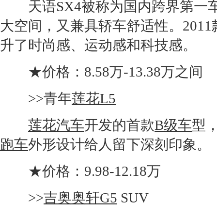
天语SX4
被称为国内跨界第一
大空间，又兼具轿车舒适性。201
升了时尚感、运动感和科技感。
★价格：8.58万-13.38万之间
>>青年
莲花L5
莲花汽车
开发的首款
B级车
型
跑车
外形设计给人留下深刻印象。
★价格：9.98-12.18万
>>
吉奥奥轩G5
SUV