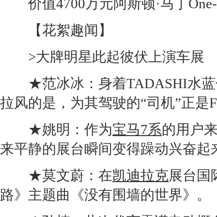
价值4700万元
阿斯顿·马丁
One
【花絮趣闻】
>大牌明星此起彼伏上演车展
★范冰冰：身着TADASHI水
拉风的是，为其驾驶的“司机”正是
★姚明：作为
宝马7系
的用户
来平静的展台瞬间变得躁动兴奋起
★莫文蔚：在
凯迪拉克
展台国
路》主题曲《没有围墙的世界》。