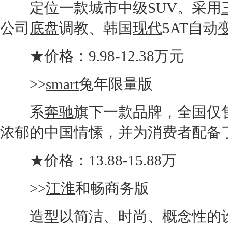
定位一款城市中级
SUV
。采用
公司
底盘
调教、韩国
现代
5AT自动
★价格：9.98-12.38万元
>>
smart
兔年限量版
系
奔驰
旗下一款品牌，全国仅售
浓郁的中国情愫，并为消费者配备了5
★价格：13.88-15.88万
>>
江淮
和畅商务版
造型以简洁、时尚、概念性的设