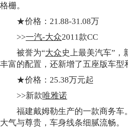
格栅。
★价格：21.88-31.08万
>>
一汽-大众
2011款
CC
被誉为“
大众
史上最美汽车”，
丰富的配置，还新增了五座版车型和1
★价格：25.38万元起
>>新款
唯雅诺
福建戴姆勒生产的一款商务车。
大气与尊贵，车身线条细腻流畅。