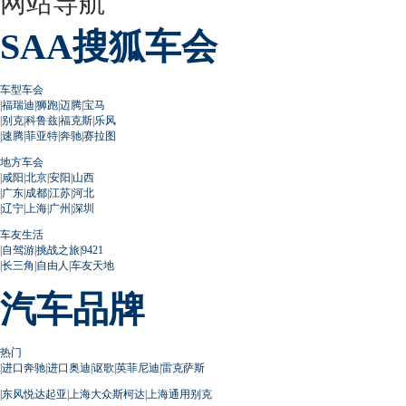
网站导航
SAA搜狐车会
车型车会
|
福瑞迪
|
狮跑
|
迈腾
|
宝马
|
别克
|
科鲁兹
|
福克斯
|
乐风
|
速腾
|
菲亚特
|
奔驰
|
赛拉图
地方车会
|
咸阳
|
北京
|
安阳
|
山西
|
广东
|
成都
|
江苏
|
河北
|
辽宁
|
上海
|
广州
|
深圳
车友生活
|
自驾游
|
挑战之旅
|
9421
|
长三角
|
自由人
|
车友天地
汽车品牌
热门
|
进口奔驰
|
进口奥迪
|
讴歌
|
英菲尼迪
|
雷克萨斯
|
东风悦达起亚
|
上海大众斯柯达
|
上海通用别克