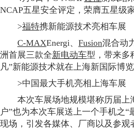
NCAP
五星安全评定，荣膺五星级
>
福特
携
新能源
技术亮相车展
C-MAX
Energi、
Fusion
混合动
洲首展三款全
新电动车
型，带来多
凡”
新能源
技术就在上海新国际博览
>中国最大手机亮相
上海车展
本次车展场地规模堪称历届
上
户”也为本次车展送上一个手机之“
现场，引发各媒体、厂商以及参观