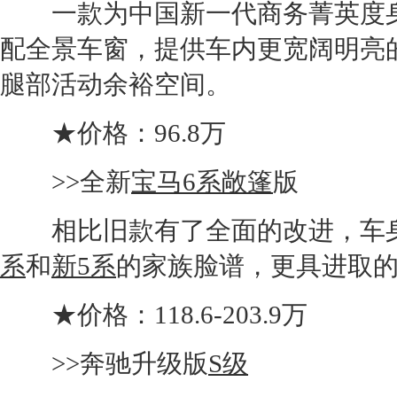
一款为中国新一代商务菁英度身
配全景车窗，提供车内更宽阔明亮
腿部活动余裕空间。
★价格：96.8万
>>全新
宝马6系敞篷
版
相比旧款有了全面的改进，车身
系
和
新5系
的家族脸谱，更具进取
★价格：118.6-203.9万
>>
奔驰
升级版
S级