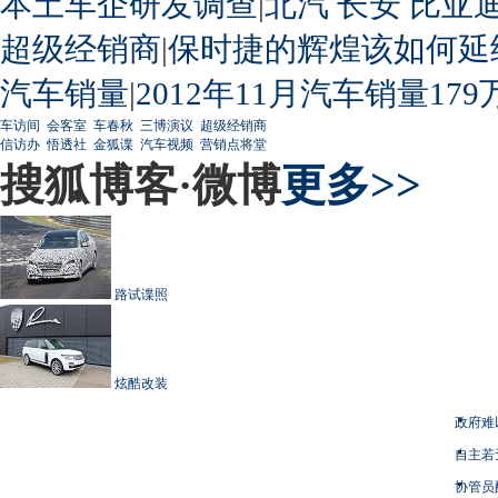
本土车企研发调查
|
北汽
长安
比亚
超级经销商
|
保时捷的辉煌该如何延
汽车销量
|
2012年11月汽车销量179
车访间
会客室
车春秋
三博演议
超级经销商
信访办
悟透社
金狐谍
汽车视频
营销点将堂
搜狐博客·微博
更多>>
路试谍照
炫酷改装
政府难
自主若
协管员