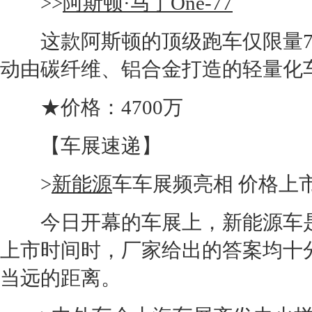
>>
阿斯顿·马丁
One-77
这款阿斯顿的顶级
跑车
仅限量7
动由碳纤维、铝合金打造的轻量化车身
★价格：4700万
【车展速递】
>
新能源
车车展频亮相 价格上
今日开幕的车展上，
新能源
车
上市时间时，厂家给出的答案均十
当远的距离。