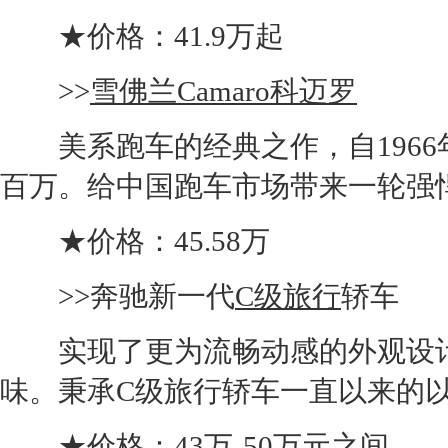
★价格：41.9万起
>>
雪佛兰Camaro科迈罗
美系
跑车
的经典之作，自196
百万。给中国
跑车
市场带来一轮强
★价格：45.58万
>>
奔驰
新一代
C级旅行
轿车
实现了更为流畅动感的外观设计
味。秉承
C级旅行
轿车一直以来的
★价格：43万-50万元之间