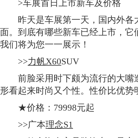
>车展首日上市
新车
及价格
昨天是车展第一天，国内外各大
面。到底有哪些
新车
已经上市，它
我们将为您一一展示！
>>
力帆X60
SUV
前脸采用时下颇为流行的大嘴造
形看起来时尚又个性。性价比优势
★价格：79998元起
>>广本
理念S1