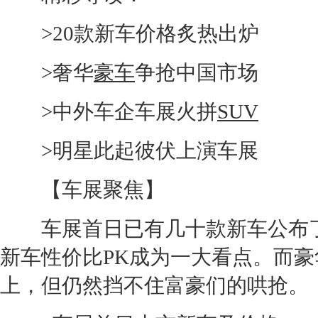
>20款
新车
价格炙热出炉
>奢华
豪车
争抢中国市场
>中外车企车展火拼
SUV
>明星此起彼伏上演车展
【车展聚焦】
车展首日已有几十款
新车
公布
新车
性价比PK成为一大看点。而
上，但仍然挡不住富豪们的哄抢。