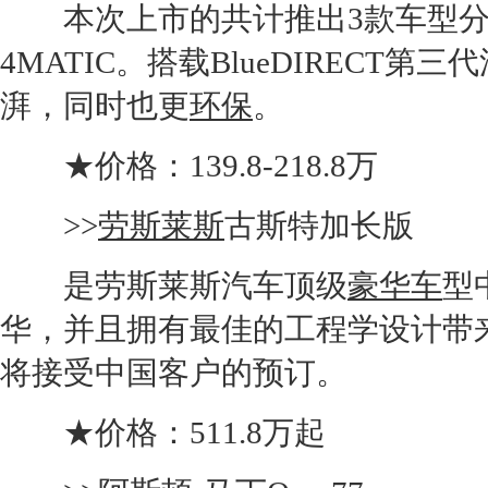
本次上市的共计推出3款车型分别为：S3
4MATIC。搭载BlueDIRECT第
湃，同时也更
环保
。
★价格：139.8-218.8万
>>
劳斯莱斯
古斯特加长版
是
劳斯莱斯
汽车顶级
豪华车
型
华，并且拥有最佳的工程学设计带
将接受中国客户的预订。
★价格：511.8万起