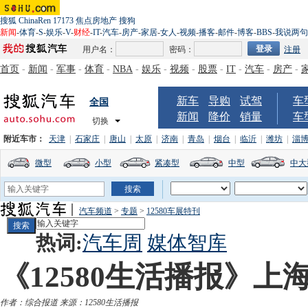
搜狐
ChinaRen
17173
焦点房地产
搜狗
新闻
-
体育
-
S
-
娱乐
-
V
-
财经
-
IT
-
汽车
-
房产
-
家居
-
女人
-
视频
-
播客
-
邮件
-
博客
-
BBS
-
我说两句
用户名：
密码：
注册
首页
-
新闻
-
军事
-
体育
-
NBA
-
娱乐
-
视频
-
股票
-
IT
-
汽车
-
房产
-
新车
导购
试驾
车
全国
新闻
降价
销量
车
切换
附近车市：
天津
|
石家庄
|
唐山
|
太原
|
济南
|
青岛
|
烟台
|
临沂
|
潍坊
|
淄
微型
小型
紧凑型
中型
中大
汽车频道
>
专题
>
12580车展特刊
热词:
汽车周
媒体智库
《12580生活播报》上海
作者：综合报道 来源：12580生活播报