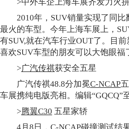
>中外车企
上海车展
齐发力火
2010年，
SUV
销量实现了同比
最火的车型。今年
上海车展
上，
SU
有
SUV
,就在汽车行业OUT了。目
喜欢
SUV
车型的朋友可以大饱眼福
>
广汽传祺
获安全五星
广汽传祺
48.8分加冕
C-NCAP
五
车展
携纯电版亮相。编辑“GQCQ”至1
>
腾翼C30
五星家轿
4月8日，
C-NCAP
碰撞
测试结