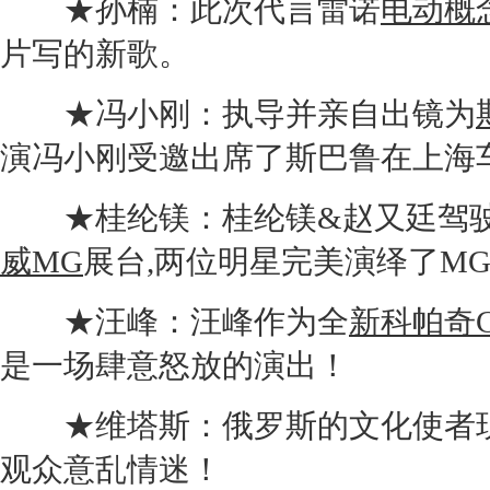
★孙楠：此次代言
雷诺
电动概
片写的新歌。
★冯小刚：执导并亲自出镜为
演冯小刚受邀出席了
斯巴鲁
在
上海
★桂纶镁：桂纶镁&赵又廷驾
威
MG
展台,两位明星完美演绎了
MG
★汪峰：汪峰作为全
新科帕奇
C
是一场肆意怒放的演出！
★维塔斯：俄罗斯的文化使者
观众意乱情迷！