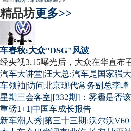
年限>
1年以内
1-3年
3-5年
5-8年
8年以上
精品坊
更多>>
车春秋:大众"DSG"风波
经央视3.15曝光后，大众在华宣布召回
汽车大讲堂
|
汪大总:汽车是国家强
车领袖
|
访问北京现代常务副总李峰
星期三会客室
|
[332期]：雾霾是否
重磅1+1
|
中国车成长报告
新车潮人秀
|
第三十三期:沃尔沃V60