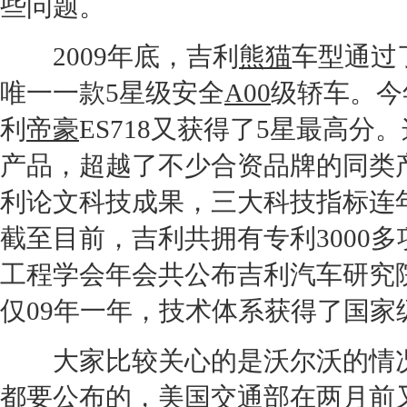
些问题。
2009年底，
吉利
熊猫
车型通过
唯一一款5星级安全
A00
级轿车。今
利
帝豪
ES718又获得了5星最高
产品，超越了不少合资品牌的同类
利论文科技成果，三大科技指标连
截至目前，
吉利
共拥有专利3000多
工程学会年会共公布
吉利汽车
研究
仅09年一年，技术体系获得了国家
大家比较关心的是
沃尔沃
的情
都要公布的，美国
交通
部在两月前