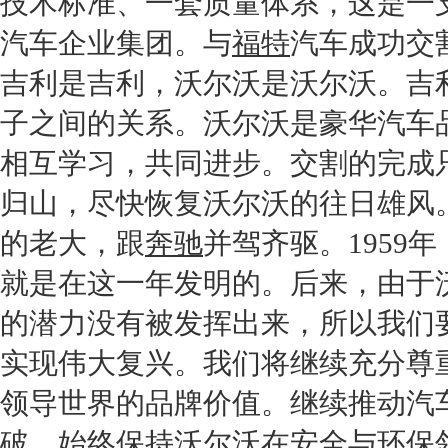
技术标准、一套质量体系，这是一
汽车企业
集团。与
福特
汽车成功交
吉利
是
吉利
，
沃尔沃
是
沃尔沃
。
吉
子之间的关系。
沃尔沃
是豪华汽车
相互学习，共同进步。交割的完成
归山，尽快恢复
沃尔沃
的往日雄风
的老大，跟
奔驰
并驾齐驱。1959年
就是在这一年发明的。后来，由于
的潜力没有被发挥出来，所以我们
实现伟大复兴。我们将继续充分尊
领导世界的品牌价值。继续推动汽
破。始终保持
沃尔沃
在安全与
环保