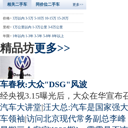
相关二手车
同价位二手车
更多>>
价格>
3万以内
3-5万
5-10万
10-15万
15-20万
里程>
1万公里以内
1-3万公里
3-6万公里
年限>
1年以内
1-3年
3-5年
5-8年
8年以上
精品坊
更多>>
车春秋:大众"DSG"风波
经央视3.15曝光后，大众在华宣布召回
汽车大讲堂
|
汪大总:汽车是国家强
车领袖
|
访问北京现代常务副总李峰