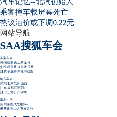
汽车记忆--北汽创始人
乘客撞车载屏幕死亡
热议油价或下调0.22元
网站导航
SAA搜狐车会
车型车会
|
福瑞迪
|
狮跑
|
迈腾
|
宝马
|
别克
|
科鲁兹
|
福克斯
|
乐风
|
速腾
|
菲亚特
|
奔驰
|
赛拉图
地方车会
|
咸阳
|
北京
|
安阳
|
山西
|
广东
|
成都
|
江苏
|
河北
|
辽宁
|
上海
|
广州
|
深圳
车友生活
|
自驾游
|
挑战之旅
|
9421
|
长三角
|
自由人
|
车友天地