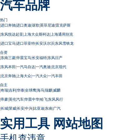
汽车品牌
热门
|
进口奔驰
|
进口奥迪
|
讴歌
|
英菲尼迪
|
雷克萨斯
|
东风悦达起亚
|
上海大众斯柯达
|
上海通用别克
|
进口宝马
|
进口菲亚特
|
长安沃尔沃
|
东风雪铁龙
合资
|
东南三菱
|
华晨宝马
|
长安福特
|
东风日产
|
东风本田
|
一汽马自达
|
一汽奥迪
|
北京现代
|
北京奔驰
|
上海大众
|
一汽大众
|
一汽丰田
自主
|
奇瑞
|
吉利
|
华泰
|
全球鹰
|
海马
|
瑞麒
|
威麟
|
帝豪
|
英伦汽车
|
华晨中华
|
哈飞
|
东风风行
|
长城
|
荣威
|
长安
|
中兴
|
比亚迪
|
东南
|
广汽
实用工具
网站地图
手机查违章