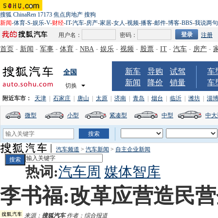
搜狐
ChinaRen
17173
焦点房地产
搜狗
新闻
-
体育
-
S
-
娱乐
-
V
-
财经
-
IT
-
汽车
-
房产
-
家居
-
女人
-
视频
-
播客
-
邮件
-
博客
-
BBS
-
我说两句
用户名：
密码：
注册
首页
-
新闻
-
军事
-
体育
-
NBA
-
娱乐
-
视频
-
股票
-
IT
-
汽车
-
房产
-
新车
导购
试驾
车
全国
新闻
降价
销量
车
切换
附近车市：
天津
|
石家庄
|
唐山
|
太原
|
济南
|
青岛
|
烟台
|
临沂
|
潍坊
|
淄
微型
小型
紧凑型
中型
中大
汽车频道
>
汽车新闻
>
自主企业新闻
热词:
汽车周
媒体智库
李书福:改革应营造民
来源：
搜狐汽车
作者：综合报道