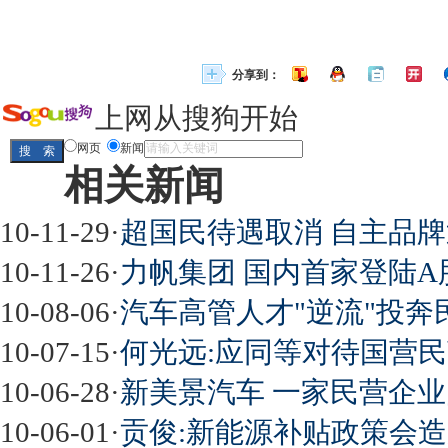
分享到：
上网从搜狗开始
网页
新闻
相关新闻
10-11-29
·
超国民待遇取消 自主品
10-11-26
·
力帆集团 国内首家登陆
10-08-06
·
汽车高管人才"逆流"投奔
10-07-15
·
何光远:应同等对待国营民
10-06-28
·
新美景汽车 一家民营企
10-06-01
·
贡俊:新能源补贴政策会