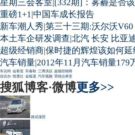
星期三会客室
|
[332期]：雾霾是否
重磅1+1
|
中国车成长报告
新车潮人秀
|
第三十三期:沃尔沃V60
本土车企研发调查
|
北汽
长安
比亚
超级经销商
|
保时捷的辉煌该如何延
汽车销量
|
2012年11月汽车销量179
车访间
会客室
车春秋
三博演议
超级经销商
信访办
悟透社
金狐谍
汽车视频
营销点将堂
搜狐博客·微博
更多>>
路试谍照