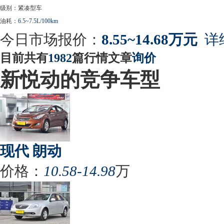
级别：紧凑型车
油耗：
6.5~7.5L/100km
今日市场报价：
8.55~14.68万元
详
目前共有
1982
篇行情文章
询价
新悦动的竞争车型
现代 朗动
价格：
10.58-14.98
万