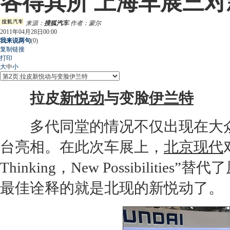
各得其所 上海车展三
来源：
搜狐汽车
作者：蒙尔
2011年04月28日00:00
我来说两句
(
0
)
复制链接
打印
大
中
小
拉皮
新悦动
与变脸
伊兰特
多代同堂的情况不仅出现在
大
台亮相。在此次车展上，
北京现代
Thinking，New Possibilitie
最佳诠释的就是北现的新悦动了。