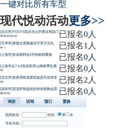
一键对比所有车型
现代悦动活动
更多>>
已报名
0
人
[北京市]VOLVO高尔夫公开赛试驾送门
票先到先得
已报名
1
人
[天津市]来捷众置换捷达可享万元礼
包！
已报名
0
人
[上海市]东昌斯柯达4月钜献四重奏
已报名
0
人
[上海市]4.7-4.8东昌凯帝山姆春季红酒
节
已报名
2
人
[北京市]东风雪铁龙新世嘉赏车试驾专
场
已报名
0
人
[深圳市]雷克萨斯超低价秒杀团购会震
撼启动
询价
试驾
预订
置换
您的姓名：
性别：
男
女
手机号码：