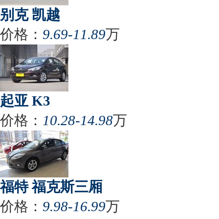
别克 凯越
价格：
9.69-11.89
万
起亚 K3
价格：
10.28-14.98
万
福特 福克斯三厢
价格：
9.98-16.99
万