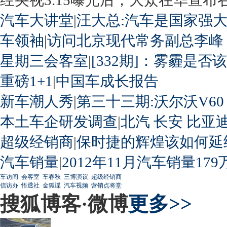
汽车大讲堂
|
汪大总:汽车是国家强
车领袖
|
访问北京现代常务副总李峰
星期三会客室
|
[332期]：雾霾是否
重磅1+1
|
中国车成长报告
新车潮人秀
|
第三十三期:沃尔沃V60
本土车企研发调查
|
北汽
长安
比亚
超级经销商
|
保时捷的辉煌该如何延
汽车销量
|
2012年11月汽车销量179
车访间
会客室
车春秋
三博演议
超级经销商
信访办
悟透社
金狐谍
汽车视频
营销点将堂
搜狐博客·微博
更多>>