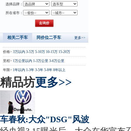
选择品牌：
所在省市：
相关二手车
同价位二手车
更多>>
价格>
3万以内
3-5万
5-10万
10-15万
15-20万
里程>
1万公里以内
1-3万公里
3-6万公里
年限>
1年以内
1-3年
3-5年
5-8年
8年以上
精品坊
更多>>
车春秋:大众"DSG"风波
经央视3.15曝光后，大众在华宣布召回