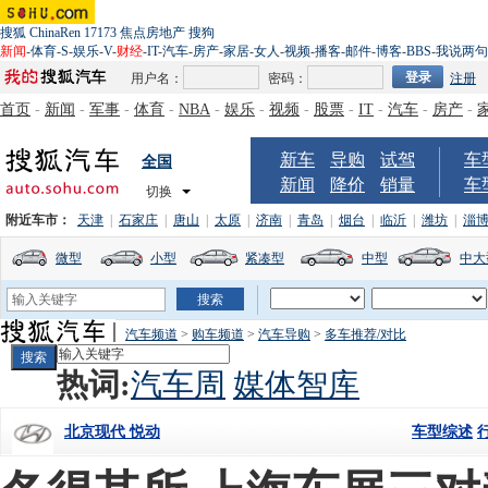
搜狐
ChinaRen
17173
焦点房地产
搜狗
新闻
-
体育
-
S
-
娱乐
-
V
-
财经
-
IT
-
汽车
-
房产
-
家居
-
女人
-
视频
-
播客
-
邮件
-
博客
-
BBS
-
我说两句
用户名：
密码：
注册
首页
-
新闻
-
军事
-
体育
-
NBA
-
娱乐
-
视频
-
股票
-
IT
-
汽车
-
房产
-
新车
导购
试驾
车
全国
新闻
降价
销量
车
切换
附近车市：
天津
|
石家庄
|
唐山
|
太原
|
济南
|
青岛
|
烟台
|
临沂
|
潍坊
|
淄
微型
小型
紧凑型
中型
中大
汽车频道
>
购车频道
>
汽车导购
>
多车推荐/对比
热词:
汽车周
媒体智库
车型综述
北京现代 悦动