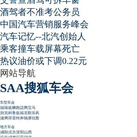
酒驾者不准考公务员
中国汽车营销服务峰会
汽车记忆--北汽创始人
乘客撞车载屏幕死亡
热议油价或下调0.22元
网站导航
SAA搜狐车会
车型车会
|
福瑞迪
|
狮跑
|
迈腾
|
宝马
|
别克
|
科鲁兹
|
福克斯
|
乐风
|
速腾
|
菲亚特
|
奔驰
|
赛拉图
地方车会
|
咸阳
|
北京
|
安阳
|
山西