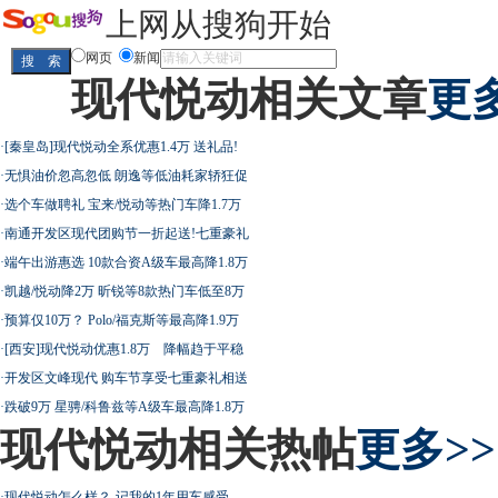
上网从搜狗开始
网页
新闻
现代悦动相关文章
更多
·
[秦皇岛]现代悦动全系优惠1.4万 送礼品!
·
无惧油价忽高忽低 朗逸等低油耗家轿狂促
·
选个车做聘礼 宝来/悦动等热门车降1.7万
·
南通开发区现代团购节一折起送!七重豪礼
·
端午出游惠选 10款合资A级车最高降1.8万
·
凯越/悦动降2万 昕锐等8款热门车低至8万
·
预算仅10万？ Polo/福克斯等最高降1.9万
·
[西安]现代悦动优惠1.8万 降幅趋于平稳
·
开发区文峰现代 购车节享受七重豪礼相送
·
跌破9万 星骋/科鲁兹等A级车最高降1.8万
现代悦动相关热帖
更多>>
·
现代悦动怎么样？-记我的1年用车感受