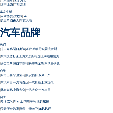
|
广东
|
成都
|
江苏
|
河北
|
辽宁
|
上海
|
广州
|
深圳
车友生活
|
自驾游
|
挑战之旅
|
9421
|
长三角
|
自由人
|
车友天地
汽车品牌
热门
|
进口奔驰
|
进口奥迪
|
讴歌
|
英菲尼迪
|
雷克萨斯
|
东风悦达起亚
|
上海大众斯柯达
|
上海通用别克
|
进口宝马
|
进口菲亚特
|
长安沃尔沃
|
东风雪铁龙
合资
|
东南三菱
|
华晨宝马
|
长安福特
|
东风日产
|
东风本田
|
一汽马自达
|
一汽奥迪
|
北京现代
|
北京奔驰
|
上海大众
|
一汽大众
|
一汽丰田
自主
|
奇瑞
|
吉利
|
华泰
|
全球鹰
|
海马
|
瑞麒
|
威麟
|
帝豪
|
英伦汽车
|
华晨中华
|
哈飞
|
东风风行