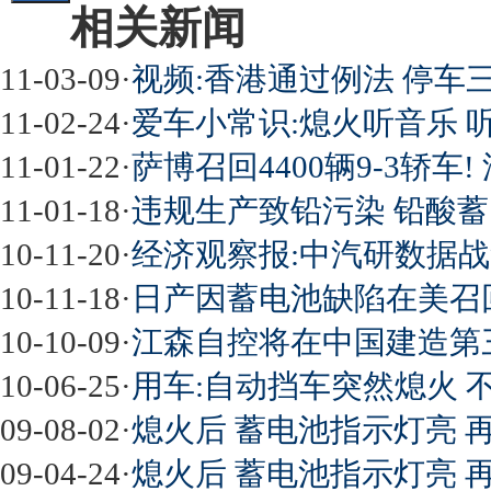
相关新闻
11-03-09
·
视频:香港通过例法 停车
11-02-24
·
爱车小常识:熄火听音乐 听
11-01-22
·
萨博召回4400辆9-3轿车
11-01-18
·
违规生产致铅污染 铅酸
10-11-20
·
经济观察报:中汽研数据战
10-11-18
·
日产因蓄电池缺陷在美召回1
10-10-09
·
江森自控将在中国建造第
10-06-25
·
用车:自动挡车突然熄火 
09-08-02
·
熄火后 蓄电池指示灯亮 
09-04-24
·
熄火后 蓄电池指示灯亮 