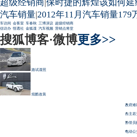
超级经销商
|
保时捷的辉煌该如何延
汽车销量
|
2012年11月汽车销量179
车访间
会客室
车春秋
三博演议
超级经销商
信访办
悟透社
金狐谍
汽车视频
营销点将堂
搜狐博客·微博
更多>>
路试谍照
炫酷改装
政府难
自主若
协管员
电动公