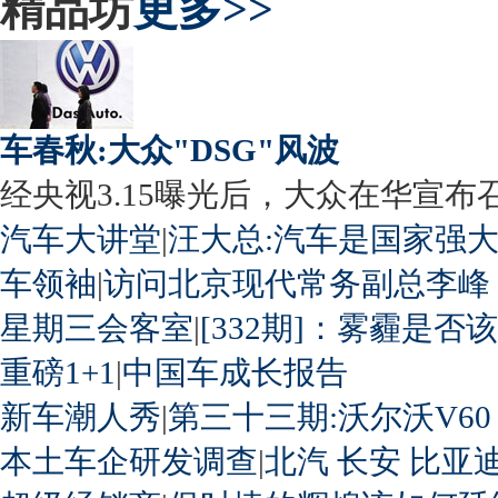
精品坊
更多>>
车春秋:大众"DSG"风波
经央视3.15曝光后，大众在华宣布召回
汽车大讲堂
|
汪大总:汽车是国家强
车领袖
|
访问北京现代常务副总李峰
星期三会客室
|
[332期]：雾霾是否
重磅1+1
|
中国车成长报告
新车潮人秀
|
第三十三期:沃尔沃V60
本土车企研发调查
|
北汽
长安
比亚