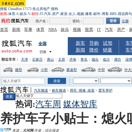
搜狐
ChinaRen
17173
焦点房地产
搜狗
新闻
-
体育
-
S
-
娱乐
-
V
-
财经
-
IT
-
汽车
-
房产
-
家居
-
女人
-
视频
-
播客
-
邮件
-
博客
-
BBS
-
我说两句
用户名：
密码：
注册
首页
-
新闻
-
军事
-
体育
-
NBA
-
娱乐
-
视频
-
股票
-
IT
-
汽车
-
房产
-
新车
导购
试驾
车
全国
新闻
降价
销量
车
切换
附近车市：
天津
|
石家庄
|
唐山
|
太原
|
济南
|
青岛
|
烟台
|
临沂
|
潍坊
|
淄
微型
小型
紧凑型
中型
中大
汽车频道
>
购车频道
>
用车_维修_改装
>
爱车养护
热词:
汽车周
媒体智库
养护车子小贴士：熄火
来源：
大河网
作者：综合报道