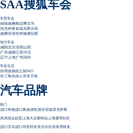
SAA搜狐车会
车型车会
|
福瑞迪
|
狮跑
|
迈腾
|
宝马
|
别克
|
科鲁兹
|
福克斯
|
乐风
|
速腾
|
菲亚特
|
奔驰
|
赛拉图
地方车会
|
咸阳
|
北京
|
安阳
|
山西
|
广东
|
成都
|
江苏
|
河北
|
辽宁
|
上海
|
广州
|
深圳
车友生活
|
自驾游
|
挑战之旅
|
9421
|
长三角
|
自由人
|
车友天地
汽车品牌
热门
|
进口奔驰
|
进口奥迪
|
讴歌
|
英菲尼迪
|
雷克萨斯
|
东风悦达起亚
|
上海大众斯柯达
|
上海通用别克
|
进口宝马
|
进口菲亚特
|
长安沃尔沃
|
东风雪铁龙