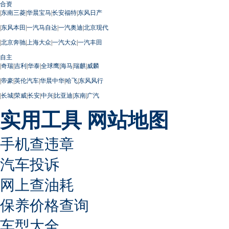
合资
|
东南三菱
|
华晨宝马
|
长安福特
|
东风日产
|
东风本田
|
一汽马自达
|
一汽奥迪
|
北京现代
|
北京奔驰
|
上海大众
|
一汽大众
|
一汽丰田
自主
|
奇瑞
|
吉利
|
华泰
|
全球鹰
|
海马
|
瑞麒
|
威麟
|
帝豪
|
英伦汽车
|
华晨中华
|
哈飞
|
东风风行
|
长城
|
荣威
|
长安
|
中兴
|
比亚迪
|
东南
|
广汽
实用工具
网站地图
手机查违章
汽车投诉
网上查油耗
保养价格查询
车型大全